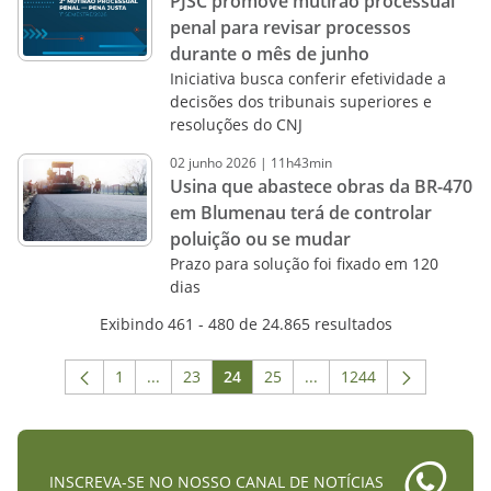
PJSC promove mutirão processual
penal para revisar processos
durante o mês de junho
Iniciativa busca conferir efetividade a
decisões dos tribunais superiores e
resoluções do CNJ
02
junho
2026
|
11h43min
Usina que abastece obras da BR-470
em Blumenau terá de controlar
poluição ou se mudar
Prazo para solução foi fixado em 120
dias
Exibindo 461 - 480 de 24.865 resultados
1
...
23
24
25
...
1244
Página
Páginas intermediárias Usar ABA para navega
Página
Página
Página
Páginas intermediárias 
Página
INSCREVA-SE NO NOSSO CANAL DE NOTÍCIAS