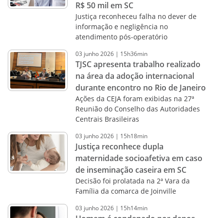
R$ 50 mil em SC
Justiça reconheceu falha no dever de
informação e negligência no
atendimento pós-operatório
03
junho
2026
|
15h36min
TJSC apresenta trabalho realizado
na área da adoção internacional
durante encontro no Rio de Janeiro
Ações da CEJA foram exibidas na 27ª
Reunião do Conselho das Autoridades
Centrais Brasileiras
03
junho
2026
|
15h18min
Justiça reconhece dupla
maternidade socioafetiva em caso
de inseminação caseira em SC
Decisão foi prolatada na 2ª Vara da
Família da comarca de Joinville
03
junho
2026
|
15h14min