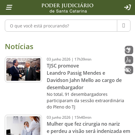
Página inicial
Ir para o conteúdo
Ir para a ferramenta de acessibilidade - Rybená
Ir para o menu principal
Ir para a pesquisa
Ir para o rodapé
Ir para a página inicial
1
2
4
5
6
7
ACE
Pesquisar no portal
PESQU
Notícias - Imprensa - Poder Judiciár
Notícias
Libras
03
junho
2026
|
17h39min
Voz
TJSC promove
+ Acessibilidade
Leandro Passig Mendes e
Davidson Jahn Mello ao cargo de
desembargador
No total, 91 desembargadores
participaram da sessão extraordinária
do Pleno do TJ
03
junho
2026
|
15h40min
Mulher que fez cirurgia no nariz
e perdeu a visão será indenizada em