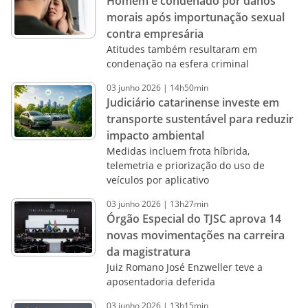
Homem é condenado por danos
morais após importunação sexual
contra empresária
Atitudes também resultaram em
condenação na esfera criminal
03
junho
2026
|
14h50min
Judiciário catarinense investe em
transporte sustentável para reduzir
impacto ambiental
Medidas incluem frota híbrida,
telemetria e priorização do uso de
veículos por aplicativo
03
junho
2026
|
13h27min
Órgão Especial do TJSC aprova 14
novas movimentações na carreira
da magistratura
Juiz Romano José Enzweller teve a
aposentadoria deferida
03
junho
2026
|
13h15min