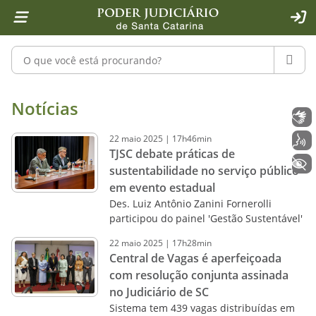
Página inicial
Ir para o conteúdo
Ir para a ferramenta de acessibilidade - Rybená
Ir para o menu principal
Ir para a pesquisa
Ir para o rodapé
Ir para a página inicial
1
2
4
5
6
7
ACE
Pesquisar no portal
PESQU
Notícias - Imprensa - Poder Judiciár
Notícias
Libras
22
maio
2025
|
17h46min
Voz
TJSC debate práticas de
+ Acessibilidade
sustentabilidade no serviço público
em evento estadual
Des. Luiz Antônio Zanini Fornerolli
participou do painel 'Gestão Sustentável'
22
maio
2025
|
17h28min
Central de Vagas é aperfeiçoada
com resolução conjunta assinada
no Judiciário de SC
Sistema tem 439 vagas distribuídas em