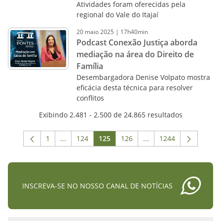
Atividades foram oferecidas pela
regional do Vale do Itajaí
20
maio
2025
|
17h40min
Podcast Conexão Justiça aborda
mediação na área do Direito de
Família
Desembargadora Denise Volpato mostra
eficácia desta técnica para resolver
conflitos
Exibindo 2.481 - 2.500 de 24.865 resultados
1
...
124
125
126
...
1244
Página
Páginas intermediárias Usar ABA para navegar.
Página
Página
Página
Páginas intermediária
Página
INSCREVA-SE NO NOSSO CANAL DE NOTÍCIAS