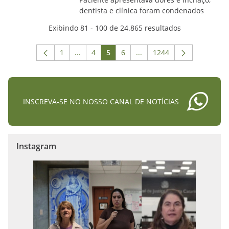
dentista e clínica foram condenados
Exibindo 81 - 100 de 24.865 resultados
1
...
4
5
6
...
1244
Página
Páginas intermediárias Usar ABA para naveg
Página
Página
Página
Páginas intermediárias Us
Página
INSCREVA-SE NO NOSSO CANAL DE NOTÍCIAS
Instagram