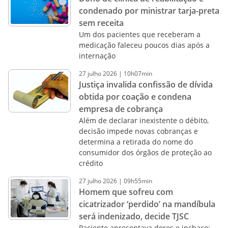
condenado por ministrar tarja-preta
sem receita
Um dos pacientes que receberam a
medicação faleceu poucos dias após a
internação
27
julho
2026
|
10h07min
Justiça invalida confissão de dívida
obtida por coação e condena
empresa de cobrança
Além de declarar inexistente o débito,
decisão impede novas cobranças e
determina a retirada do nome do
consumidor dos órgãos de proteção ao
crédito
27
julho
2026
|
09h55min
Homem que sofreu com
cicatrizador ‘perdido’ na mandíbula
será indenizado, decide TJSC
Paciente apresentava dores e inchaço;