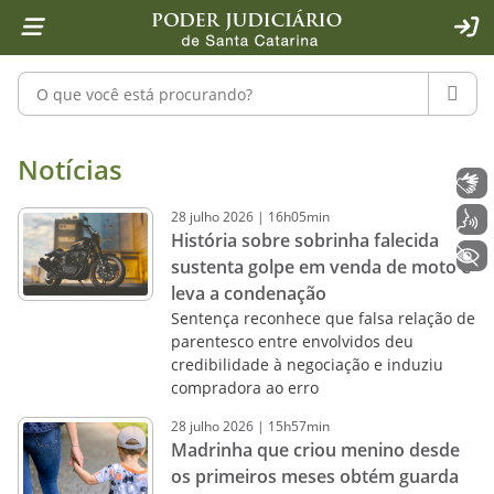
Página inicial
Ir para o conteúdo
Ir para a ferramenta de acessibilidade - Rybená
Ir para o menu principal
Ir para a pesquisa
Ir para o rodapé
Ir para a página inicial
1
2
4
5
6
7
ACE
Pesquisar no portal
PESQU
Notícias - Imprensa - Poder Judiciár
Notícias
Libras
28
julho
2026
|
16h05min
Voz
História sobre sobrinha falecida
+ Acessibilidade
sustenta golpe em venda de moto e
leva a condenação
Sentença reconhece que falsa relação de
parentesco entre envolvidos deu
credibilidade à negociação e induziu
compradora ao erro
28
julho
2026
|
15h57min
Madrinha que criou menino desde
os primeiros meses obtém guarda