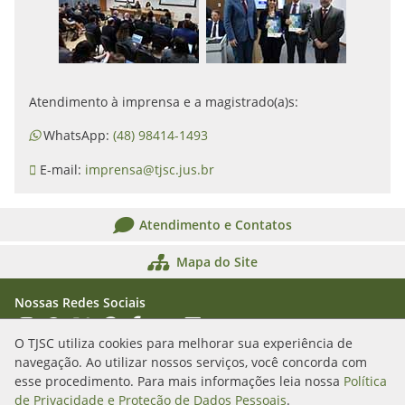
Atendimento à imprensa e a magistrado(a)s:
WhatsApp:
(48) 98414-1493
E-mail:
imprensa@tjsc.jus.br
Atendimento e Contatos
Mapa do Site
Nossas Redes Sociais
Acessar Instagram
Acessar WhatsApp
Acessar X
Acessar Threads
Acessar Facebook
Acessar YouTube
Acessar Flickr
Acessar SoundCloud
O TJSC utiliza cookies para melhorar sua experiência de
navegação. Ao utilizar nossos serviços, você concorda com
Rua Álvaro Millen da Silveira, n. 208
esse procedimento. Para mais informações leia nossa
Política
Florianópolis/SC - CEP: 88020-901
de Privacidade e Proteção de Dados Pessoais
.