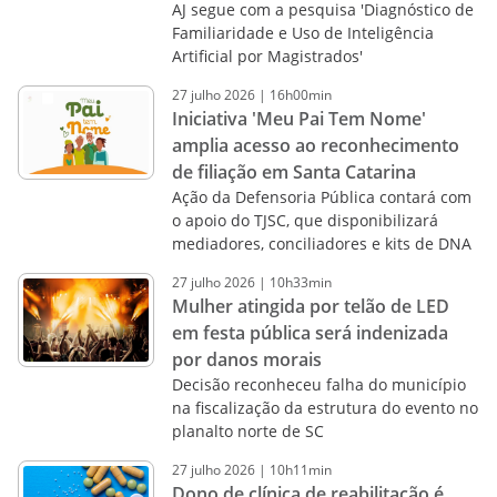
AJ segue com a pesquisa 'Diagnóstico de
Familiaridade e Uso de Inteligência
Artificial por Magistrados'
27
julho
2026
|
16h00min
Iniciativa 'Meu Pai Tem Nome'
amplia acesso ao reconhecimento
de filiação em Santa Catarina
Ação da Defensoria Pública contará com
o apoio do TJSC, que disponibilizará
mediadores, conciliadores e kits de DNA
27
julho
2026
|
10h33min
Mulher atingida por telão de LED
em festa pública será indenizada
por danos morais
Decisão reconheceu falha do município
na fiscalização da estrutura do evento no
planalto norte de SC
27
julho
2026
|
10h11min
Dono de clínica de reabilitação é