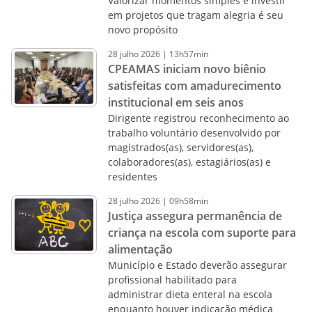
Valorizar momentos simples e investir
em projetos que tragam alegria é seu
novo propósito
28
julho
2026
|
13h57min
CPEAMAS iniciam novo biênio
satisfeitas com amadurecimento
institucional em seis anos
Dirigente registrou reconhecimento ao
trabalho voluntário desenvolvido por
magistrados(as), servidores(as),
colaboradores(as), estagiários(as) e
residentes
28
julho
2026
|
09h58min
Justiça assegura permanência de
criança na escola com suporte para
alimentação
Município e Estado deverão assegurar
profissional habilitado para
administrar dieta enteral na escola
enquanto houver indicação médica