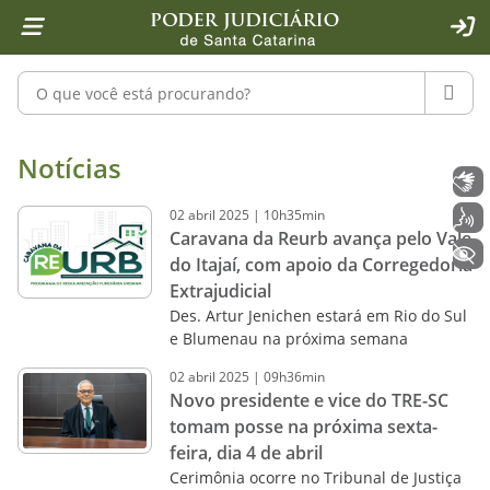
Página inicial
Ir para o conteúdo
Ir para a ferramenta de acessibilidade - Rybená
Ir para o menu principal
Ir para a pesquisa
Ir para o rodapé
Ir para a página inicial
1
2
4
5
6
7
ACE
Pesquisar no portal
PESQU
Notícias - Imprensa - Poder Judiciár
Notícias
Libras
02
abril
2025
|
10h35min
Voz
Caravana da Reurb avança pelo Vale
+ Acessibilidade
do Itajaí, com apoio da Corregedoria
Extrajudicial
Des. Artur Jenichen estará em Rio do Sul
e Blumenau na próxima semana
02
abril
2025
|
09h36min
Novo presidente e vice do TRE-SC
tomam posse na próxima sexta-
feira, dia 4 de abril
Cerimônia ocorre no Tribunal de Justiça