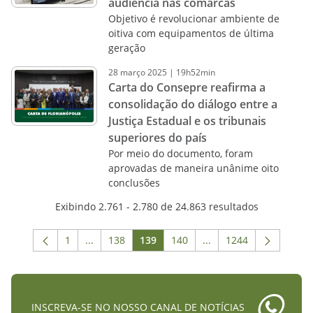
audiência nas comarcas
Objetivo é revolucionar ambiente de
oitiva com equipamentos de última
geração
28
março
2025
|
19h52min
Carta do Consepre reafirma a
consolidação do diálogo entre a
Justiça Estadual e os tribunais
superiores do país
Por meio do documento, foram
aprovadas de maneira unânime oito
conclusões
Exibindo 2.761 - 2.780 de 24.863 resultados
1
...
138
139
140
...
1244
Página
Páginas intermediárias Usar ABA para navegar.
Página
Página
Página
Páginas intermediária
Página
INSCREVA-SE NO NOSSO CANAL DE NOTÍCIAS