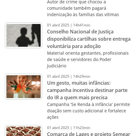
Autor de crime que chocou a
comunidade também pagará
indenização às famílias das vítimas
01
abril
2025
|
14h41min
Conselho Nacional de Justiça
disponibiliza cartilhas sobre entrega
voluntária para adoção
Material orienta gestantes, profissionais
de saúde e servidores do Poder
Judiciário
01
abril
2025
|
14h29min
Um gesto, muitas infâncias:
campanha incentiva destinar parte
do IR a quem mais precisa
Campanha 'Se Renda à Infância' permite
doação sem custo adicional e fortalece
ações
01
abril
2025
|
11h23min
Comarca de Lages e projeto Semear