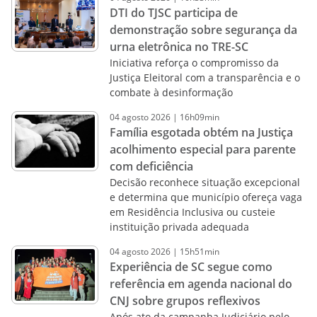
DTI do TJSC participa de
demonstração sobre segurança da
urna eletrônica no TRE-SC
Iniciativa reforça o compromisso da
Justiça Eleitoral com a transparência e o
combate à desinformação
04
agosto
2026
|
16h09min
Família esgotada obtém na Justiça
acolhimento especial para parente
com deficiência
Decisão reconhece situação excepcional
e determina que município ofereça vaga
em Residência Inclusiva ou custeie
instituição privada adequada
04
agosto
2026
|
15h51min
Experiência de SC segue como
referência em agenda nacional do
CNJ sobre grupos reflexivos
Após ato da campanha Judiciário pelo