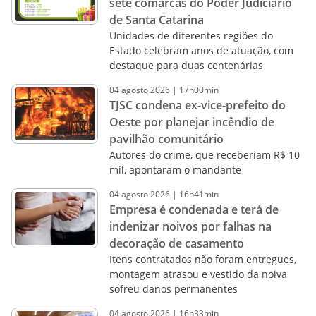
sete comarcas do Poder Judiciário
de Santa Catarina
Unidades de diferentes regiões do
Estado celebram anos de atuação, com
destaque para duas centenárias
04
agosto
2026
|
17h00min
TJSC condena ex-vice-prefeito do
Oeste por planejar incêndio de
pavilhão comunitário
Autores do crime, que receberiam R$ 10
mil, apontaram o mandante
04
agosto
2026
|
16h41min
Empresa é condenada e terá de
indenizar noivos por falhas na
decoração de casamento
Itens contratados não foram entregues,
montagem atrasou e vestido da noiva
sofreu danos permanentes
04
agosto
2026
|
16h33min