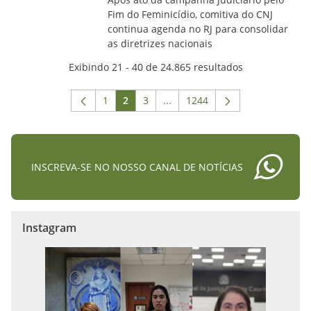
Fim do Feminicídio, comitiva do CNJ
continua agenda no RJ para consolidar
as diretrizes nacionais
Exibindo 21 - 40 de 24.865 resultados
1
2
3
...
1244
Página
Página
Página
Páginas intermediárias Usar A
Página
INSCREVA-SE NO NOSSO CANAL DE NOTÍCIAS
Instagram