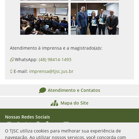
Atendimento à imprensa e a magistrado(a)s:
WhatsApp:
(48) 98414-1493
E-mail:
imprensa@tjsc.jus.br
Atendimento e Contatos
Mapa do Site
Nossas Redes Sociais
Acessar Instagram
Acessar WhatsApp
Acessar X
Acessar Threads
Acessar Facebook
Acessar YouTube
Acessar Flickr
Acessar SoundCloud
O TJSC utiliza cookies para melhorar sua experiência de
navegação. Ao utilizar nossos serviços, você concorda com