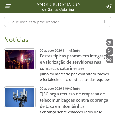
Página inicial
Ir para o conteúdo
Ir para a ferramenta de acessibilidade - Rybená
Ir para o menu principal
Ir para a pesquisa
Ir para o rodapé
Ir para a página inicial
1
2
4
5
6
7
ACE
Pesquisar no portal
PESQU
Notícias - Imprensa - Poder Judiciár
Notícias
Libras
06
agosto
2026
|
11h15min
Voz
Festas típicas promovem integração
+ Acessibilidade
e valorização de servidores nas
comarcas catarinenses
Julho foi marcado por confraternizações
e fortalecimento de vínculos das equipes
06
agosto
2026
|
09h54min
TJSC nega recurso de empresa de
telecomunicações contra cobrança
de taxa em Bombinhas
Cobrança sobre estações rádio base