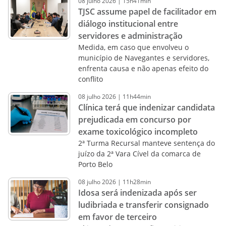
08
julho
2026
|
15h41min
TJSC assume papel de facilitador em
diálogo institucional entre
servidores e administração
Medida, em caso que envolveu o
município de Navegantes e servidores,
enfrenta causa e não apenas efeito do
conflito
08
julho
2026
|
11h44min
Clínica terá que indenizar candidata
prejudicada em concurso por
exame toxicológico incompleto
2ª Turma Recursal manteve sentença do
juízo da 2ª Vara Cível da comarca de
Porto Belo
08
julho
2026
|
11h28min
Idosa será indenizada após ser
ludibriada e transferir consignado
em favor de terceiro