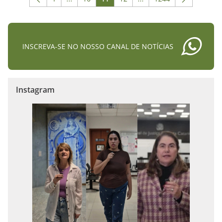
Página
Páginas intermediárias Usar ABA para navega
Página
Página
Página
Páginas intermediárias 
Página
INSCREVA-SE NO NOSSO CANAL DE NOTÍCIAS
Instagram