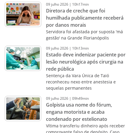
09
julho
2026
|
10h17min
Diretora de creche que foi
humilhada publicamente receberá
por danos morais
Servidora foi afastada por suposta 'má
gestão' na Grande Florianópolis
09
julho
2026
|
10h13min
Estado deve indenizar paciente por
lesão neurológica após cirurgia na
rede pública
Sentença da Vara Única de Taió
reconheceu nexo entre anestesia e
sequelas permanentes
09
julho
2026
|
09h49min
Golpista usa nome do fórum,
engana motorista e acaba
condenado por estelionato
Vítima transferiu dinheiro após receber
comprovante falso de depósito. Caso