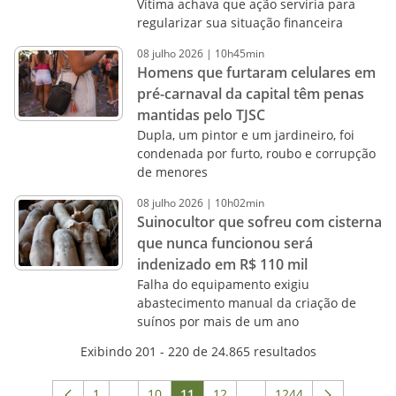
Vítima achava que ação serviria para
regularizar sua situação financeira
08
julho
2026
|
10h45min
Homens que furtaram celulares em
pré-carnaval da capital têm penas
mantidas pelo TJSC
Dupla, um pintor e um jardineiro, foi
condenada por furto, roubo e corrupção
de menores
08
julho
2026
|
10h02min
Suinocultor que sofreu com cisterna
que nunca funcionou será
indenizado em R$ 110 mil
Falha do equipamento exigiu
abastecimento manual da criação de
suínos por mais de um ano
Exibindo 201 - 220 de 24.865 resultados
1
...
10
11
12
...
1244