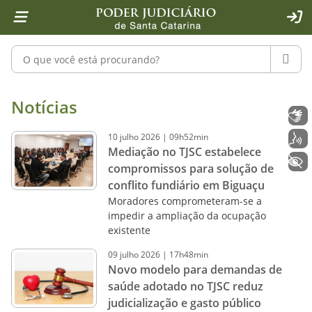
Página inicial
Ir para o conteúdo
Ir para a ferramenta de acessibilidade - Rybená
Ir para o menu principal
Ir para a pesquisa
Ir para o rodapé
Ir para a página inicial
1
2
4
5
6
7
ACE
Pesquisar no portal
PESQU
Notícias - Imprensa - Poder Judiciár
Notícias
Libras
10
julho
2026
|
09h52min
Voz
Mediação no TJSC estabelece
+ Acessibilidade
compromissos para solução de
conflito fundiário em Biguaçu
Moradores comprometeram-se a
impedir a ampliação da ocupação
existente
09
julho
2026
|
17h48min
Novo modelo para demandas de
saúde adotado no TJSC reduz
judicialização e gasto público