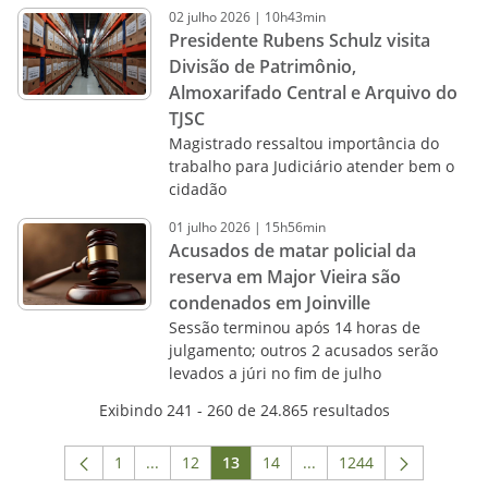
02
julho
2026
|
10h43min
Presidente Rubens Schulz visita
Divisão de Patrimônio,
Almoxarifado Central e Arquivo do
TJSC
Magistrado ressaltou importância do
trabalho para Judiciário atender bem o
cidadão
01
julho
2026
|
15h56min
Acusados de matar policial da
reserva em Major Vieira são
condenados em Joinville
Sessão terminou após 14 horas de
julgamento; outros 2 acusados serão
levados a júri no fim de julho
Exibindo 241 - 260 de 24.865 resultados
1
...
12
13
14
...
1244
Página
Páginas intermediárias Usar ABA para navega
Página
Página
Página
Páginas intermediárias 
Página