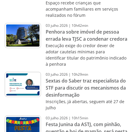
Espaço recebe crianças que
acompanham familiares em serviços
realizados no fórum
03
julho
2026
|
10h42min
Penhora sobre imóvel de pessoa
errada leva TJSC a condenar credora
Execução exige do credor dever de
adotar cautelas mínimas para
identificar titular do patrimônio indicado
à penhora
03
julho
2026
|
10h29min
Sextas do Saber traz especialista do
STF para discutir os mecanismos da
desinformação
Inscrições, já abertas, seguem até 27 de
julho
03
julho
2026
|
10h15min
Festa Junina da ASTJ, com pinhão,
quentão e boi de mamão, será nesta