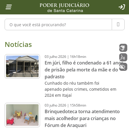
Página inicial
Ir para o conteúdo
Ir para a ferramenta de acessibilidade - Rybená
Ir para o menu principal
Ir para a pesquisa
Ir para o rodapé
Ir para a página inicial
1
2
4
5
6
7
ACE
Pesquisar no portal
PESQU
Notícias - Imprensa - Poder Judiciár
Notícias
Libras
03
julho
2026
|
16h18min
Voz
Em júri, filho é condenado a 61 anos
+ Acessibilidade
de prisão pela morte da mãe e do
padrasto
Cunhado do réu também foi
apenado pelos crimes, cometidos em
2024 em Itajaí
03
julho
2026
|
15h58min
Brinquedoteca torna atendimento
mais acolhedor para crianças no
Fórum de Araquari