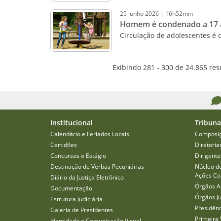
25
junho
2026
|
16h52min
Homem é condenado a 17 an
Circulação de adolescentes é 
Exibindo 281 - 300 de 24.865 res
Institucional
Tribuna
Calendário e Feriados Locais
Composi
Certidões
Diretoria
Concursos e Estágio
Dirigente
Destinação de Verbas Pecuniárias
Núcleo d
Ações Col
Diário da Justiça Eletrônico
Órgãos A
Documentação
Órgãos J
Estrutura Judiciária
Presidên
Galeria de Presidentes
Primeira 
Identidade e Comunicação Visual