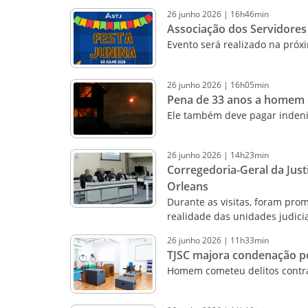
26
junho
2026
|
16h46min
Associação dos Servidores 
Evento será realizado na próxi
26
junho
2026
|
16h05min
Pena de 33 anos a homem 
Ele também deve pagar indeni
26
junho
2026
|
14h23min
Corregedoria-Geral da Just
Orleans
Durante as visitas, foram pr
realidade das unidades judici
26
junho
2026
|
11h33min
TJSC majora condenação po
Homem cometeu delitos contra