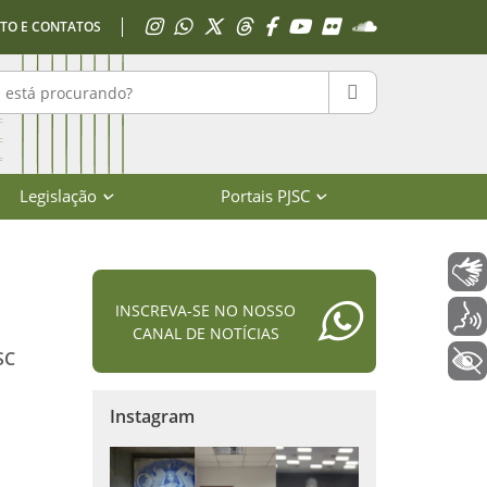
Acessar Instagram
Acessar WhatsApp
Acessar X
Acessar Threads
Acessar Facebook
Acessar YouTube
Acessar Flickr
Acessar SoundClo
TO E CONTATOS
r no portal
PESQUISAR
Legislação
Portais PJSC
Libras
INSCREVA-SE NO NOSSO
Voz
CANAL DE NOTÍCIAS
SC
+ Acessibilidade
Instagram