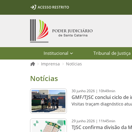
Ir para o conteúdo
Ir para a ferramenta de acessibilidade - Rybená
Ir para o menu principal
Ir para a pesquisa
Ir para o rodapé
Ir para a página inicial
ACESSO RESTRITO
1
2
3
5
6
7
Página inicial
Institucional
Tribunal de Justiça
Página inicial
Imprensa
Notícias
Notícias - Imprensa - Poder Judiciár
Notícias
30
junho
2026
|
10h49min
GMF/TJSC conclui ciclo de 
Visitas traçam diagnóstico atu
29
junho
2026
|
11h45min
TJSC confirma divisão da 