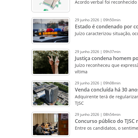
Acordo verbal foi reconhecido
29
junho
2026
|
09h50min
Estado é condenado por c
Juízo caracterizou situação, 
29
junho
2026
|
09h37min
Justiça condena homem por 
Juízo reconheceu que expressã
vítima
29
junho
2026
|
09h08min
Venda concluída há 30 ano
Adquirente terá de regulariza
TJSC
29
junho
2026
|
08h54min
Concurso público do TJSC 
Entre os candidatos, o sentim