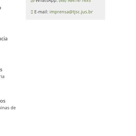
WhatsApp:
(48) 98414-1493
o
E-mail:
imprensa@tjsc.jus.br
ncia
is
ria
pos
uinas de