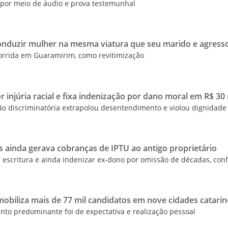
 por meio de áudio e prova testemunhal
onduzir mulher na mesma viatura que seu marido e agress
ocorrida em Guaramirim, como revitimização
injúria racial e fixa indenização por dano moral em R$ 30 
o discriminatória extrapolou desentendimento e violou dignidade
s ainda gerava cobranças de IPTU ao antigo proprietário
r escritura e ainda indenizar ex-dono por omissão de décadas, con
mobiliza mais de 77 mil candidatos em nove cidades catari
ento predominante foi de expectativa e realização pessoal