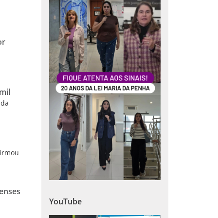
or
mil
 da
firmou
nenses
YouTube