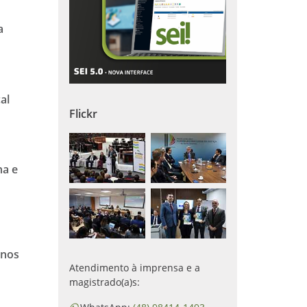
a
al
Flickr
ha e
a
anos
Atendimento à imprensa e a
magistrado(a)s: