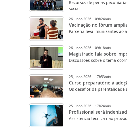
Recursos de penas pecuniárias
social
26
junho
2026
|
09h24min
Vacinação no fórum ampli
Parceria leva imunizantes ao a
26
junho
2026
|
09h18min
Magistrado fala sobre imp
Discussões sobre o tema ocor
25
junho
2026
|
17h53min
Curso preparatório à adoçã
Os desafios da parentalidade
25
junho
2026
|
17h24min
Profissional será indeniza
Assistência técnica não provou