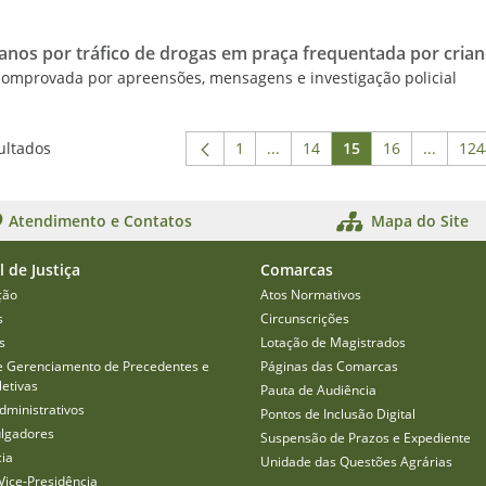
os por tráfico de drogas em praça frequentada por crian
comprovada por apreensões, mensagens e investigação policial
ultados
1
...
14
15
16
...
124
Página
Páginas intermediárias Usar
Página
Página
Página
Páginas
P
Atendimento e Contatos
Mapa do Site
l de Justiça
Comarcas
ção
Atos Normativos
s
Circunscrições
s
Lotação de Magistrados
e Gerenciamento de Precedentes e
Páginas das Comarcas
etivas
Pauta de Audiência
dministrativos
Pontos de Inclusão Digital
ulgadores
Suspensão de Prazos e Expediente
cia
Unidade das Questões Agrárias
Vice-Presidência