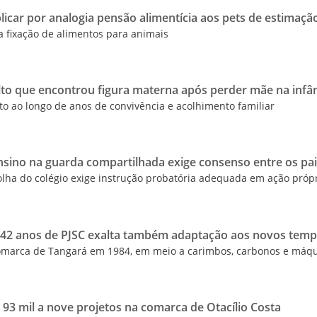
plicar por analogia pensão alimentícia aos pets de estimaçã
a fixação de alimentos para animais
ulto que encontrou figura materna após perder mãe na infâ
eto ao longo de anos de convivência e acolhimento familiar
ensino na guarda compartilhada exige consenso entre os pa
olha do colégio exige instrução probatória adequada em ação próp
 42 anos de PJSC exalta também adaptação aos novos tem
omarca de Tangará em 1984, em meio a carimbos, carbonos e máq
$ 93 mil a nove projetos na comarca de Otacílio Costa