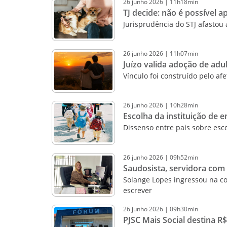
26
junho
2026
|
11h18min
TJ decide: não é possível a
Jurisprudência do STJ afastou 
26
junho
2026
|
11h07min
Juízo valida adoção de ad
Vínculo foi construído pelo af
26
junho
2026
|
10h28min
Escolha da instituição de 
Dissenso entre pais sobre esc
26
junho
2026
|
09h52min
Saudosista, servidora com
Solange Lopes ingressou na c
escrever
26
junho
2026
|
09h30min
PJSC Mais Social destina R