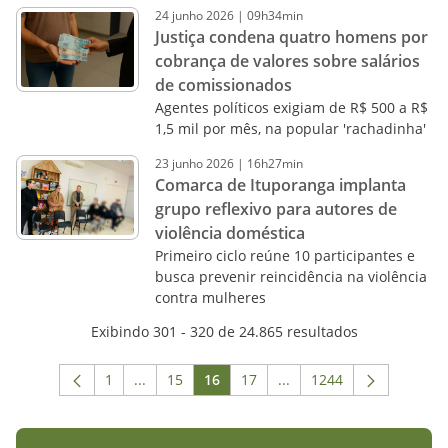
24
junho
2026
|
09h34min
Justiça condena quatro homens por
cobrança de valores sobre salários
de comissionados
Agentes políticos exigiam de R$ 500 a R$
1,5 mil por mês, na popular 'rachadinha'
23
junho
2026
|
16h27min
Comarca de Ituporanga implanta
grupo reflexivo para autores de
violência doméstica
Primeiro ciclo reúne 10 participantes e
busca prevenir reincidência na violência
contra mulheres
Exibindo 301 - 320 de 24.865 resultados
1
...
15
16
17
...
1244
Página
Páginas intermediárias Usar ABA para navega
Página
Página
Página
Páginas intermediárias 
Página