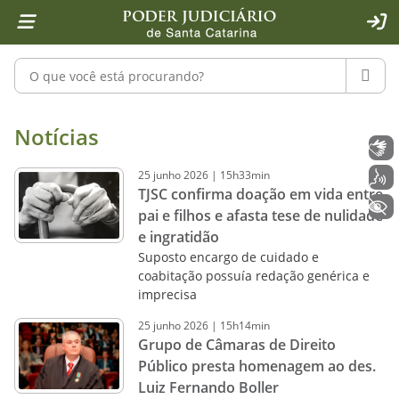
Página inicial
Ir para o conteúdo
Ir para a ferramenta de acessibilidade - Rybená
Ir para o menu principal
Ir para a pesquisa
Ir para o rodapé
Ir para a página inicial
1
2
4
5
6
7
ACE
Pesquisar no portal
PESQU
Notícias - Imprensa - Poder Judiciár
Notícias
Libras
25
junho
2026
|
15h33min
Voz
TJSC confirma doação em vida entre
+ Acessibilidade
pai e filhos e afasta tese de nulidade
e ingratidão
Suposto encargo de cuidado e
coabitação possuía redação genérica e
imprecisa
25
junho
2026
|
15h14min
Grupo de Câmaras de Direito
Público presta homenagem ao des.
Luiz Fernando Boller