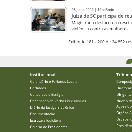
08
julho
2026
|
16h43min
Juíza de SC participa de re
Magistrada destacou o crescim
violência contra as mulheres
Exibindo 181 - 200 de 24.852 re
Institucional
Tribuna
Calendário e Feriados Locais
Composi
Certidões
Diretoria
Concursos e Estágio
Dirigente
Destinação de Verbas Pecuniárias
Núcleo d
Ações Col
Diário da Justiça Eletrônico
Órgãos A
Documentação
Órgãos J
Estrutura Judiciária
Presidên
Galeria de Presidentes