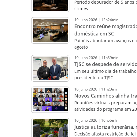
Período depurador de 5 anos 
crimes
10
julho
2026
|
12h24min
Encontro reúne magistrado
doméstica em SC
Painéis abordaram avanços e d
agosto
10
julho
2026
|
11h39min
TJSC se despede de servido
Em seu último dia de trabalho
presidente do TJSC
10
julho
2026
|
11h23min
Novos Caminhos alinha tra
Reuniões virtuais preparam 
atividades do programa em 2
10
julho
2026
|
10h55min
Justiça autoriza funerária
Decisão afasta restrição de le