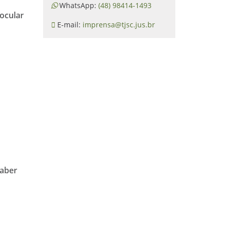
WhatsApp:
(48) 98414-1493
ocular
E-mail:
imprensa@tjsc.jus.br
s
saber