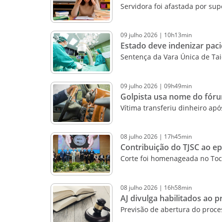
Servidora foi afastada por sup
09
julho
2026
|
10h13min
Estado deve indenizar paci
Sentença da Vara Única de Ta
09
julho
2026
|
09h49min
Golpista usa nome do fóru
Vítima transferiu dinheiro ap
08
julho
2026
|
17h45min
Contribuição do TJSC ao ep
Corte foi homenageada no Toca
08
julho
2026
|
16h58min
AJ divulga habilitados ao 
Previsão de abertura do proces