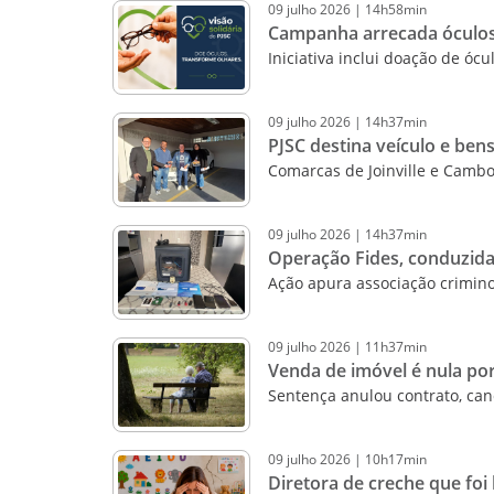
09
julho
2026
|
14h58min
Campanha arrecada óculos
Iniciativa inclui doação de óc
09
julho
2026
|
14h37min
PJSC destina veículo e bens
Comarcas de Joinville e Cambo
09
julho
2026
|
14h37min
Operação Fides, conduzida
Ação apura associação crimin
09
julho
2026
|
11h37min
Venda de imóvel é nula po
Sentença anulou contrato, can
09
julho
2026
|
10h17min
Diretora de creche que fo