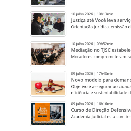
10
julho
2026
|
10h13min
Justiça até Você leva serv
Orientação jurídica, emissão
10
julho
2026
|
09h52min
Mediação no TJSC estabele
Moradores comprometeram-se 
09
julho
2026
|
17h48min
Novo modelo para demandas
Objetivo é assegurar ao cida
eficiência e sustentabilidade 
09
julho
2026
|
16h16min
Curso de Direção Defensiva
Academia Judicial está com ins