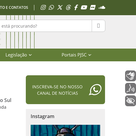
Acessar Instagram
Acessar WhatsApp
Acessar X
Acessar Threads
Acessar Facebook
Acessar YouTube
Acessar Flickr
Acessar SoundClo
TO E CONTATOS
r no portal
PESQUISAR
Legislação
Portais PJSC
Libras
INSCREVA-SE NO NOSSO
Voz
CANAL DE NOTÍCIAS
o Sul
+ Acessibilidade
enda
Instagram