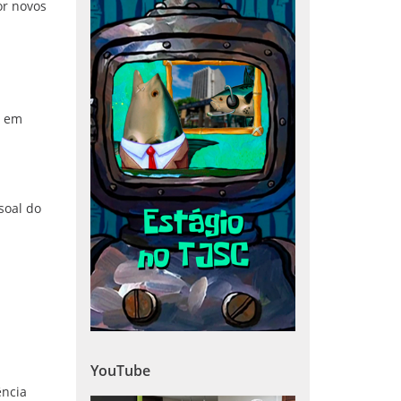
or novos
s em
soal do
YouTube
ência