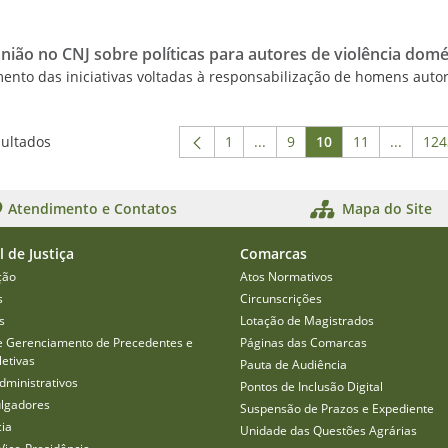
união no CNJ sobre políticas para autores de violência domé
ento das iniciativas voltadas à responsabilização de homens auto
sultados
1
...
9
10
11
...
124
Página
Páginas intermediárias Usa
Página
Página
Página
Páginas
P
Atendimento e Contatos
Mapa do Site
l de Justiça
Comarcas
ção
Atos Normativos
s
Circunscrições
s
Lotação de Magistrados
e Gerenciamento de Precedentes e
Páginas das Comarcas
etivas
Pauta de Audiência
dministrativos
Pontos de Inclusão Digital
ulgadores
Suspensão de Prazos e Expediente
cia
Unidade das Questões Agrárias