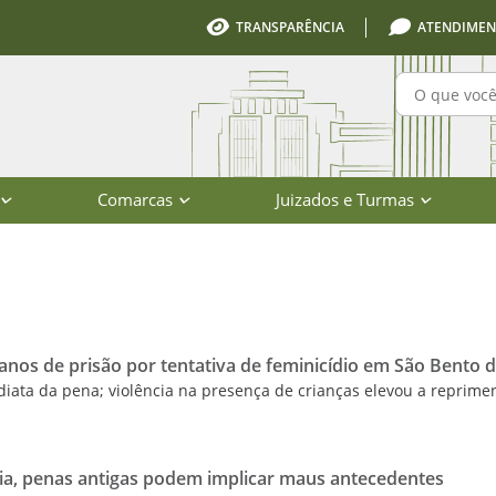
TRANSPARÊNCIA
ATENDIMEN
Pesquisa
Comarcas
Juizados e Turmas
io de Santa Catarina
os de prisão por tentativa de feminicídio em São Bento d
iata da pena; violência na presença de crianças elevou a reprim
cia, penas antigas podem implicar maus antecedentes