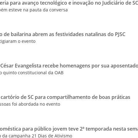
eria para avanço tecnológico e inovação no Judiciário de S
mbém esteve na pauta da conversa
o de bailarina abrem as festividades natalinas do PJSC
tigiaram o evento
César Evangelista recebe homenagens por sua aposentado
lo quinto constitucional da OAB
 cartório de SC para compartilhamento de boas práticas
ssoas foi abordada no evento
doméstica para público jovem teve 2ª temporada nesta se
o da campanha 21 Dias de Ativismo