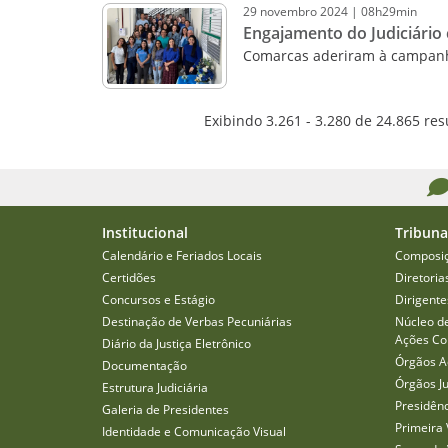
29
novembro
2024
|
08h29min
Engajamento do Judiciário
Comarcas aderiram à campanh
Exibindo 3.261 - 3.280 de 24.865 res
Institucional
Tribuna
Calendário e Feriados Locais
Composi
Certidões
Diretoria
Concursos e Estágio
Dirigente
Destinação de Verbas Pecuniárias
Núcleo d
Ações Col
Diário da Justiça Eletrônico
Órgãos A
Documentação
Órgãos J
Estrutura Judiciária
Presidên
Galeria de Presidentes
Primeira 
Identidade e Comunicação Visual