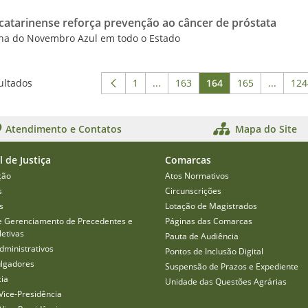
 catarinense reforça prevenção ao câncer de próstata
a do Novembro Azul em todo o Estado
ultados
1
...
163
164
165
...
124
Página
Páginas intermediárias Usar ABA
Página
Página
Página
Páginas
P
Atendimento e Contatos
Mapa do Site
l de Justiça
Comarcas
ção
Atos Normativos
s
Circunscrições
s
Lotação de Magistrados
e Gerenciamento de Precedentes e
Páginas das Comarcas
etivas
Pauta de Audiência
dministrativos
Pontos de Inclusão Digital
ulgadores
Suspensão de Prazos e Expediente
cia
Unidade das Questões Agrárias
Vice-Presidência