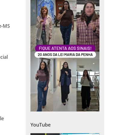
de-MS
cial
le
YouTube