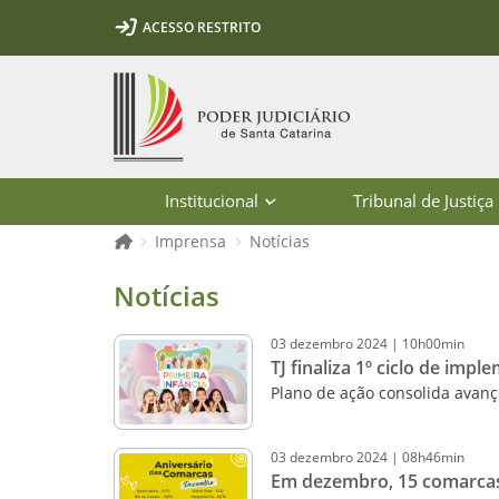
Ir para o conteúdo
Ir para a ferramenta de acessibilidade - Rybená
Ir para o menu principal
Ir para a pesquisa
Ir para o rodapé
Ir para a página inicial
ACESSO RESTRITO
1
2
3
5
6
7
Página inicial
Institucional
Tribunal de Justiça
Página inicial
Imprensa
Notícias
Notícias - Imprensa - Poder Judiciár
Notícias
03
dezembro
2024
|
10h00min
TJ finaliza 1º ciclo de impl
Plano de ação consolida avan
03
dezembro
2024
|
08h46min
Em dezembro, 15 comarcas 