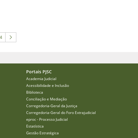
4
 para navegar.
 intermediárias Usar ABA para navegar.
ágina
Portais PJSC
Academia Judicial
Acessibilidade e Inclusão
Biblioteca
Conciliação e Mediação
Corregedoria-Geral da Justiça
Corregedoria-Geral do Foro Extrajudicial
eproc - Processo Judicial
Estatística
Gestão Estratégica