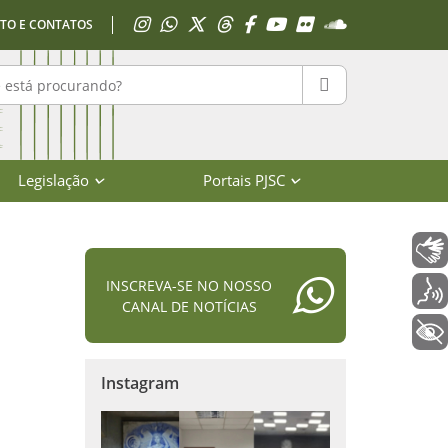
Acessar Instagram
Acessar WhatsApp
Acessar X
Acessar Threads
Acessar Facebook
Acessar YouTube
Acessar Flickr
Acessar SoundClo
TO E CONTATOS
r no portal
PESQUISAR
Legislação
Portais PJSC
Libras
INSCREVA-SE NO NOSSO
Voz
CANAL DE NOTÍCIAS
+ Acessibilidade
Instagram