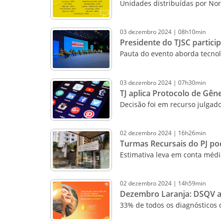
Unidades distribuídas por Norte
03
dezembro
2024
|
08h10min
Presidente do TJSC partic
Pauta do evento aborda tecnol
03
dezembro
2024
|
07h30min
TJ aplica Protocolo de Gên
Decisão foi em recurso julgado
02
dezembro
2024
|
16h26min
Turmas Recursais do PJ pod
Estimativa leva em conta médi
02
dezembro
2024
|
14h59min
Dezembro Laranja: DSQV al
33% de todos os diagnósticos 