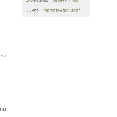
WhatsApp:
(48) 98414-1493
C
E-mail:
imprensa@tjsc.jus.br
ria
mana