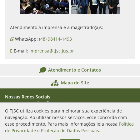
Atendimento à imprensa e a magistrado(a)s:
WhatsApp:
(48) 98414-1493
E-mail:
imprensa@tjsc.jus.br
Atendimento e Contatos
Mapa do Site
Nossas Redes Sociais
Acessar Instagram
Acessar WhatsApp
Acessar X
Acessar Threads
Acessar Facebook
Acessar YouTube
Acessar Flickr
Acessar SoundCloud
O TJSC utiliza cookies para melhorar sua experiência de
navegação. Ao utilizar nossos serviços, você concorda com
Rua Álvaro Millen da Silveira, n. 208
esse procedimento. Para mais informações leia nossa
Política
Florianópolis/SC - CEP: 88020-901
de Privacidade e Proteção de Dados Pessoais
.
(48) 3287-1000