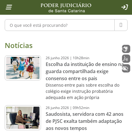
Página inicial
Ir para o conteúdo
Ir para a ferramenta de acessibilidade - Rybená
Ir para o menu principal
Ir para a pesquisa
Ir para o rodapé
Ir para a página inicial
1
2
4
5
6
7
ACE
Pesquisar no portal
PESQU
Notícias - Imprensa - Poder Judiciár
Notícias
Libras
26
junho
2026
|
10h28min
Voz
Escolha da instituição de ensino na
+ Acessibilidade
guarda compartilhada exige
consenso entre os pais
Dissenso entre pais sobre escolha do
colégio exige instrução probatória
adequada em ação própria
26
junho
2026
|
09h52min
Saudosista, servidora com 42 anos
de PJSC exalta também adaptação
aos novos tempos