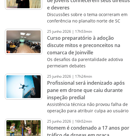
de jovens conhecerem seus direitos
e deveres
Discussões sobre o tema ocorreram em
conferência no planalto norte de SC
25
junho
2026
|
17h53min
Curso preparatório à adoção
discute mitos e preconceitos na
comarca de Joinville
Os desafios da parentalidade adotiva
permeiam debates
25
junho
2026
|
17h24min
Profissional será indenizado após
pane em drone que caiu durante
inspeção predial
Assistência técnica não provou falha de
operação para atribuir culpa ao usuário
25
junho
2026
|
16h52min
Homem é condenado a 17 anos por
tráfico de drogas em praça