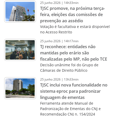
25
junho
2026
|
14h33min
TJSC promove, na próxima terça-
feira, eleições das comissões de
prevenção ao assédio
Votação é facultativa e estará disponível
no Acesso Restrito
25
junho
2026
|
14h17min
TJ reconhece: entidades não
mantidas pelo erário são
fiscalizadas pelo MP, não pelo TCE
Decisão unânime foi do Grupo de
Câmaras de Direito Público
25
junho
2026
|
13h33min
TJSC inclui nova funcionalidade no
sistema eproc para padronizar
linguagem de ementas
Ferramenta atende Manual de
Padronização de Ementas do CNJ e
Recomendação CNJ n. 154/2024