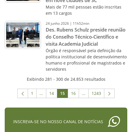
em nove cidades de SC
Mais de 77 mil pessoas estão inscritas
em 13 cargos
24
junho
2026
|
11h52min
Des. Rubens Schulz preside reunião
do Conselho Técnico-Científico e
visita Academia Judicial
Órgão é responsável pela definição da
política institucional de desenvolvimento
humano e profissional de magistrados e
servidores
Exibindo 281 - 300 de 24.853 resultados
1
...
14
15
16
...
1243
Página
Páginas intermediárias Usar ABA para navega
Página
Página
Página
Páginas intermediárias 
Página
INSCREVA-SE NO NOSSO CANAL DE NOTÍCIAS