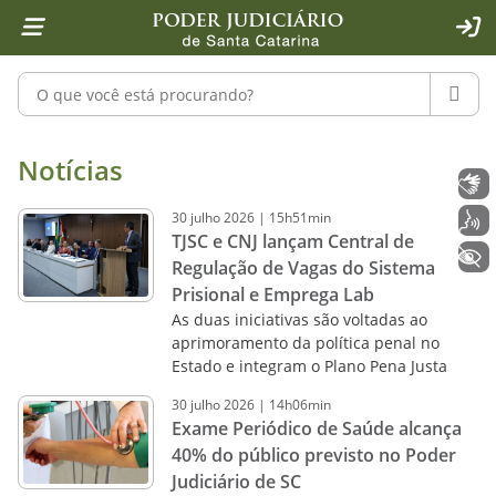
Página inicial
Ir para o conteúdo
Ir para a ferramenta de acessibilidade - Rybená
Ir para o menu principal
Ir para a pesquisa
Ir para o rodapé
Ir para a página inicial
1
2
4
5
6
7
ACE
Pesquisar no portal
PESQU
Notícias - Imprensa - Poder Judiciár
Notícias
Libras
30
julho
2026
|
15h51min
Voz
TJSC e CNJ lançam Central de
+ Acessibilidade
Regulação de Vagas do Sistema
Prisional e Emprega Lab
As duas iniciativas são voltadas ao
aprimoramento da política penal no
Estado e integram o Plano Pena Justa
30
julho
2026
|
14h06min
Exame Periódico de Saúde alcança
40% do público previsto no Poder
Judiciário de SC