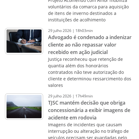
Projeto Acolhendo com Amor mobiliza
voluntários da comarca para aquisição
de itens de inverno destinados a
instituições de acolhimento
29
julho
2026
|
18h03min
Advogado é condenado a indenizar
cliente ao não repassar valor
recebido em ação judicial
Justiça reconheceu que retenção de
quantia além dos honorários
contratados não teve autorização do
cliente e determinou ressarcimento dos
valores
29
julho
2026
|
17h49min
TJSC mantém decisão que obriga
concessionária a exibir imagens de
acidente em rodovia
Imagens de incidentes que causam
interrupção ou alteração no tráfego de
veículos precisam ser guardadas pelo