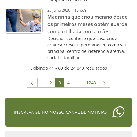
28
julho
2026
|
15h57min
Madrinha que criou menino desde
os primeiros meses obtém guarda
compartilhada com a mãe
Decisão reconhece que casa onde
criança cresceu permaneceu como seu
principal centro de referência afetiva,
social e familiar
Exibindo 41 - 60 de 24.843 resultados
1
2
3
4
...
1243
Página
Página
Página
Página
Páginas intermediárias Usar
Página
INSCREVA-SE NO NOSSO CANAL DE NOTÍCIAS