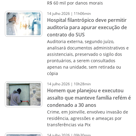
R$ 60 mil por danos morais
14
julho
2026
|
11h06min
Hospital filantrópico deve permitir
auditoria para apurar execução de
contrato do SUS
Auditoria externa, segundo juízo,
analisará documentos administrativos e
assistenciais, preservado o sigilo dos
prontuários, a serem consultados
apenas na unidade, sem retirada ou
cópia
14
julho
2026
|
10h28min
Homem que planejou e executou
assalto que manteve família refém é
condenado a 30 anos
Crime, em Joinville, envolveu invasão de
residência, agressões e ameaças por
transferências via Pix
14
julho
2026
|
09h30min