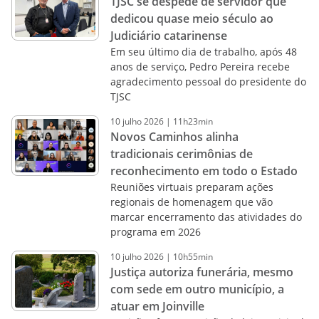
TJSC se despede de servidor que
dedicou quase meio século ao
Judiciário catarinense
Em seu último dia de trabalho, após 48
anos de serviço, Pedro Pereira recebe
agradecimento pessoal do presidente do
TJSC
10
julho
2026
|
11h23min
Novos Caminhos alinha
tradicionais cerimônias de
reconhecimento em todo o Estado
Reuniões virtuais preparam ações
regionais de homenagem que vão
marcar encerramento das atividades do
programa em 2026
10
julho
2026
|
10h55min
Justiça autoriza funerária, mesmo
com sede em outro município, a
atuar em Joinville