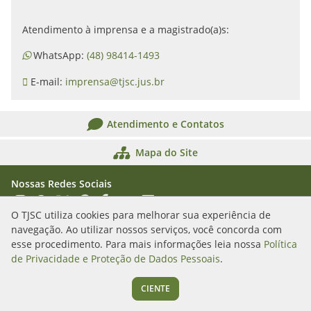
Atendimento à imprensa e a magistrado(a)s:
WhatsApp:
(48) 98414-1493
E-mail:
imprensa@tjsc.jus.br
Atendimento e Contatos
Mapa do Site
Nossas Redes Sociais
Acessar Instagram
Acessar WhatsApp
Acessar X
Acessar Threads
Acessar Facebook
Acessar YouTube
Acessar Flickr
Acessar SoundCloud
O TJSC utiliza cookies para melhorar sua experiência de
navegação. Ao utilizar nossos serviços, você concorda com
Rua Álvaro Millen da Silveira, n. 208
esse procedimento. Para mais informações leia nossa
Política
Florianópolis/SC - CEP: 88020-901
de Privacidade e Proteção de Dados Pessoais
.
(48) 3287-1000
CIENTE
Segunda a sexta das 12h às 19h