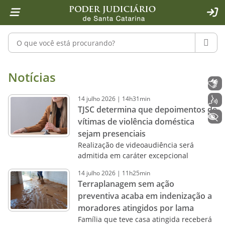
Página inicial
Ir para o conteúdo
Ir para a ferramenta de acessibilidade - Rybená
Ir para o menu principal
Ir para a pesquisa
Ir para o rodapé
Ir para a página inicial
1
2
4
5
6
7
ACE
Pesquisar no portal
PESQU
Notícias - Imprensa - Poder Judiciár
Notícias
Libras
14
julho
2026
|
14h31min
Voz
TJSC determina que depoimentos de
+ Acessibilidade
vítimas de violência doméstica
sejam presenciais
Realização de videoaudiência será
admitida em caráter excepcional
14
julho
2026
|
11h25min
Terraplanagem sem ação
preventiva acaba em indenização a
moradores atingidos por lama
Família que teve casa atingida receberá