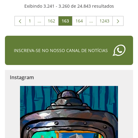
Exibindo 3.241 - 3.260 de 24.843 resultados
1
...
162
163
164
...
1243
Página
Páginas intermediárias Usar ABA para navegar.
Página
Página
Página
Páginas intermediária
Página
INSCREVA-SE NO NOSSO CANAL DE NOTÍCIAS
Instagram