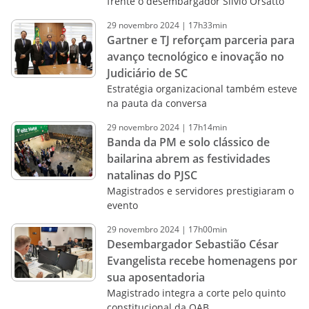
frente o desembargador Sílvio Orsatto
29
novembro
2024
|
17h33min
Gartner e TJ reforçam parceria para
avanço tecnológico e inovação no
Judiciário de SC
Estratégia organizacional também esteve
na pauta da conversa
29
novembro
2024
|
17h14min
Banda da PM e solo clássico de
bailarina abrem as festividades
natalinas do PJSC
Magistrados e servidores prestigiaram o
evento
29
novembro
2024
|
17h00min
Desembargador Sebastião César
Evangelista recebe homenagens por
sua aposentadoria
Magistrado integra a corte pelo quinto
constitucional da OAB