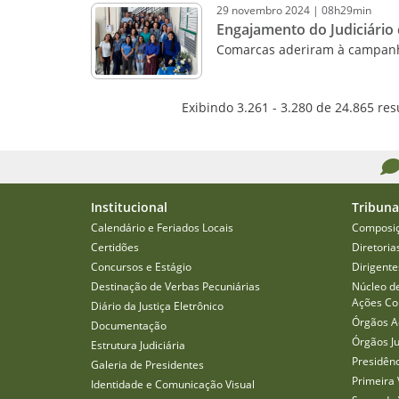
29
novembro
2024
|
08h29min
Engajamento do Judiciário
Comarcas aderiram à campanh
Exibindo 3.261 - 3.280 de 24.865 res
Institucional
Tribuna
Calendário e Feriados Locais
Composi
Certidões
Diretoria
Concursos e Estágio
Dirigente
Destinação de Verbas Pecuniárias
Núcleo d
Ações Col
Diário da Justiça Eletrônico
Órgãos A
Documentação
Órgãos J
Estrutura Judiciária
Presidên
Galeria de Presidentes
Primeira 
Identidade e Comunicação Visual