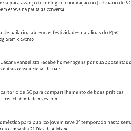
eria para avanço tecnológico e inovação no Judiciário de S
mbém esteve na pauta da conversa
o de bailarina abrem as festividades natalinas do PJSC
tigiaram o evento
César Evangelista recebe homenagens por sua aposentado
lo quinto constitucional da OAB
 cartório de SC para compartilhamento de boas práticas
ssoas foi abordada no evento
doméstica para público jovem teve 2ª temporada nesta se
o da campanha 21 Dias de Ativismo