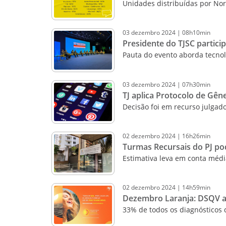
Unidades distribuídas por Norte
03
dezembro
2024
|
08h10min
Presidente do TJSC partic
Pauta do evento aborda tecnol
03
dezembro
2024
|
07h30min
TJ aplica Protocolo de Gên
Decisão foi em recurso julgado
02
dezembro
2024
|
16h26min
Turmas Recursais do PJ pod
Estimativa leva em conta médi
02
dezembro
2024
|
14h59min
Dezembro Laranja: DSQV al
33% de todos os diagnósticos 