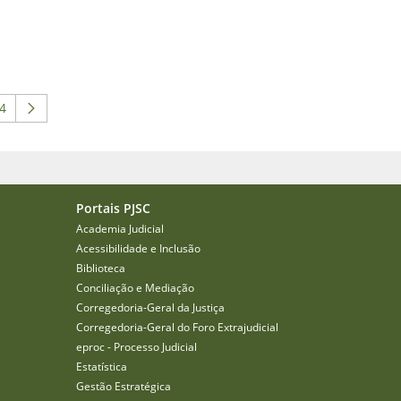
4
 para navegar.
 intermediárias Usar ABA para navegar.
ágina
Portais PJSC
Academia Judicial
Acessibilidade e Inclusão
Biblioteca
Conciliação e Mediação
Corregedoria-Geral da Justiça
Corregedoria-Geral do Foro Extrajudicial
eproc - Processo Judicial
Estatística
Gestão Estratégica