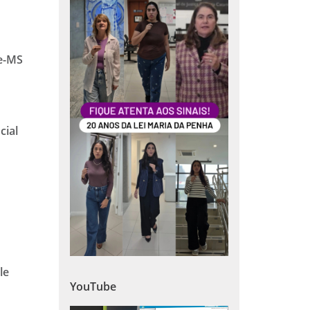
de-MS
cial
le
YouTube