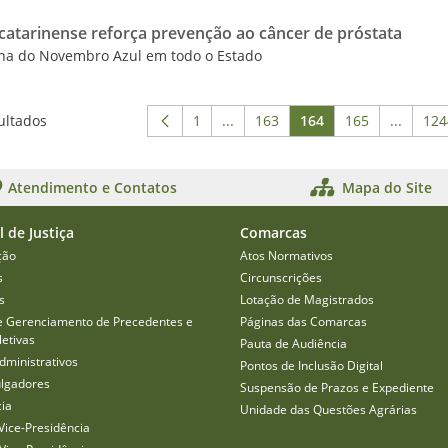
 catarinense reforça prevenção ao câncer de próstata
a do Novembro Azul em todo o Estado
ultados
1
...
163
164
165
...
124
Página
Páginas intermediárias Usar ABA
Página
Página
Página
Páginas
P
Atendimento e Contatos
Mapa do Site
l de Justiça
Comarcas
ção
Atos Normativos
s
Circunscrições
s
Lotação de Magistrados
e Gerenciamento de Precedentes e
Páginas das Comarcas
etivas
Pauta de Audiência
dministrativos
Pontos de Inclusão Digital
ulgadores
Suspensão de Prazos e Expediente
cia
Unidade das Questões Agrárias
Vice-Presidência