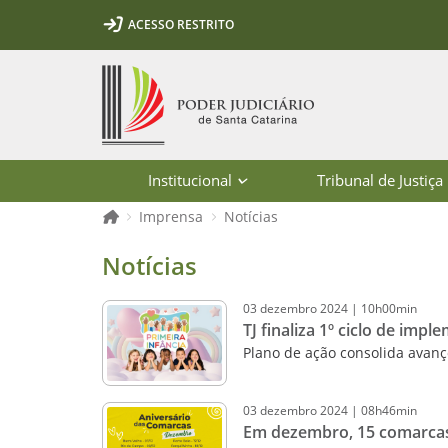
Ir para o conteúdo
Ir para a ferramenta de acessibilidade - Rybená
Ir para o menu principal
Ir para a pesquisa
Ir para o rodapé
Ir para a página inicial
ACESSO RESTRITO
1
2
3
5
6
7
Página inicial
Institucional
Tribunal de Justiça
Página inicial
Imprensa
Notícias
Notícias - Imprensa - Poder Judiciár
Notícias
03
dezembro
2024
|
10h00min
TJ finaliza 1º ciclo de impl
Plano de ação consolida avan
03
dezembro
2024
|
08h46min
Em dezembro, 15 comarcas 