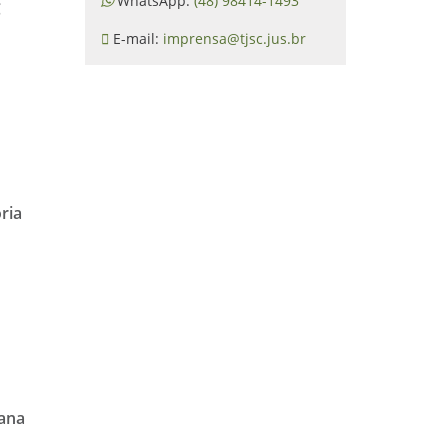
WhatsApp:
(48) 98414-1493
C
E-mail:
imprensa@tjsc.jus.br
ria
mana