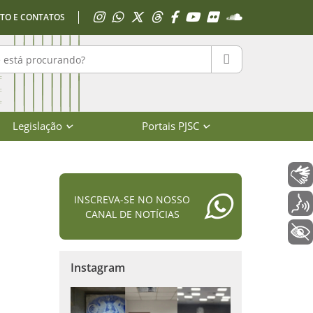
Acessar Instagram
Acessar WhatsApp
Acessar X
Acessar Threads
Acessar Facebook
Acessar YouTube
Acessar Flickr
Acessar SoundClo
TO E CONTATOS
r no portal
PESQUISAR
Legislação
Portais PJSC
Libras
INSCREVA-SE NO NOSSO
Voz
CANAL DE NOTÍCIAS
+ Acessibilidade
Instagram