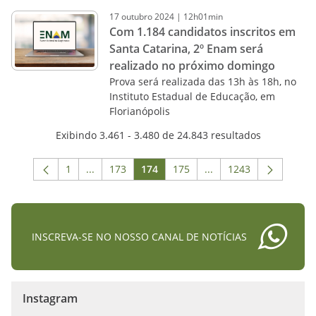
17
outubro
2024
|
12h01min
Com 1.184 candidatos inscritos em
Santa Catarina, 2º Enam será
realizado no próximo domingo
Prova será realizada das 13h às 18h, no
Instituto Estadual de Educação, em
Florianópolis
Exibindo 3.461 - 3.480 de 24.843 resultados
1
...
173
174
175
...
1243
Página
Páginas intermediárias Usar ABA para navegar.
Página
Página
Página
Páginas intermediária
Página
INSCREVA-SE NO NOSSO CANAL DE NOTÍCIAS
Instagram