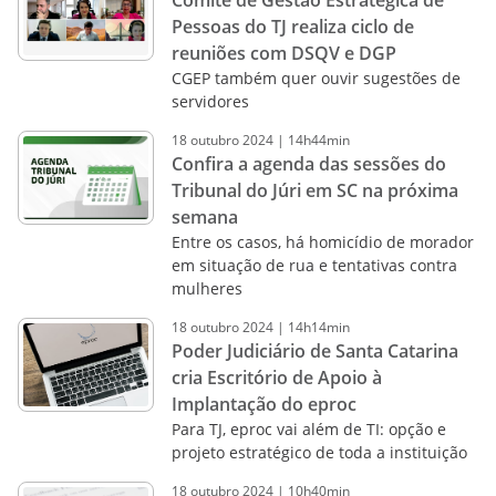
Comitê de Gestão Estratégica de
Pessoas do TJ realiza ciclo de
reuniões com DSQV e DGP
CGEP também quer ouvir sugestões de
servidores
18
outubro
2024
|
14h44min
Confira a agenda das sessões do
Tribunal do Júri em SC na próxima
semana
Entre os casos, há homicídio de morador
em situação de rua e tentativas contra
mulheres
18
outubro
2024
|
14h14min
Poder Judiciário de Santa Catarina
cria Escritório de Apoio à
Implantação do eproc
Para TJ, eproc vai além de TI: opção e
projeto estratégico de toda a instituição
18
outubro
2024
|
10h40min