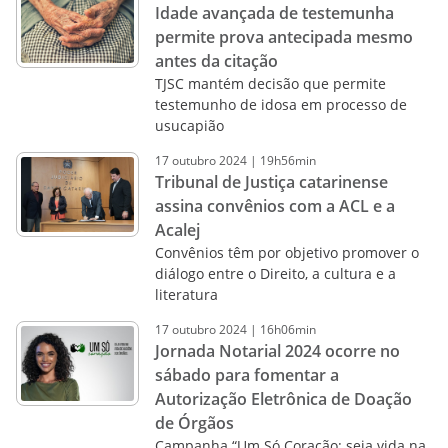
Idade avançada de testemunha
permite prova antecipada mesmo
antes da citação
TJSC mantém decisão que permite
testemunho de idosa em processo de
usucapião
17
outubro
2024
|
19h56min
Tribunal de Justiça catarinense
assina convênios com a ACL e a
Acalej
Convênios têm por objetivo promover o
diálogo entre o Direito, a cultura e a
literatura
17
outubro
2024
|
16h06min
Jornada Notarial 2024 ocorre no
sábado para fomentar a
Autorização Eletrônica de Doação
de Órgãos
Campanha “Um Só Coração: seja vida na