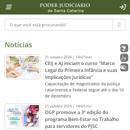
Página inicial
Ir para o conteúdo
Ir para a ferramenta de acessibilidade - Rybená
Ir para o menu principal
Ir para a pesquisa
Ir para o rodapé
Ir para a página inicial
1
2
4
5
6
7
ACE
Pesquisar no portal
PESQU
Notícias - Imprensa - Poder Judiciár
Notícias
Libras
21
outubro
2024
|
14h21min
Voz
CEIJ e AJ iniciam o curso "Marco
+ Acessibilidade
Legal da Primeira Infância e suas
Implicações Jurídicas"
Capacitação de magistrados da Justiça
catarinense e Federal segue até o dia 10
de dezembro
21
outubro
2024
|
14h01min
DGP promove a 3ª edição do
programa Bem-Estar no Trabalho
para servidores do PJSC