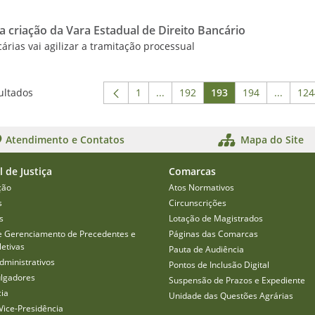
a criação da Vara Estadual de Direito Bancário
rias vai agilizar a tramitação processual
ultados
1
...
192
193
194
...
124
Página
Páginas intermediárias Usar ABA
Página
Página
Página
Páginas
P
Atendimento e Contatos
Mapa do Site
l de Justiça
Comarcas
ção
Atos Normativos
s
Circunscrições
s
Lotação de Magistrados
e Gerenciamento de Precedentes e
Páginas das Comarcas
etivas
Pauta de Audiência
dministrativos
Pontos de Inclusão Digital
ulgadores
Suspensão de Prazos e Expediente
cia
Unidade das Questões Agrárias
Vice-Presidência