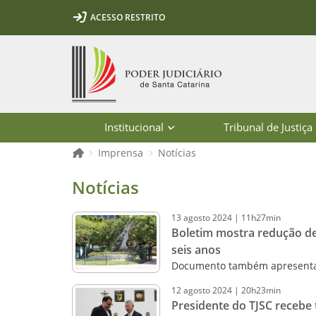
Ir para o conteúdo
Ir para a ferramenta de acessibilidade - Rybená
Ir para o menu principal
Ir para a pesquisa
Ir para o rodapé
Ir para a página inicial
ACESSO RESTRITO
1
2
3
5
6
7
Página inicial
Institucional
Tribunal de Justiça
Página inicial
Imprensa
Notícias
Notícias - Imprensa - Poder Judiciár
Notícias
13
agosto
2024
|
11h27min
Boletim mostra redução de
seis anos
Documento também apresenta 
12
agosto
2024
|
20h23min
Presidente do TJSC recebe