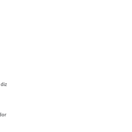
diz
dor