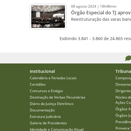
08
agosto
2024
|
18h48min
Órgão Especial do TJ aprov
Reestruturação das varas bancá
Exibindo 3.841 - 3.860 de 24.865 res
Institucional
Tribuna
Calendário e Feriados Locais
Composi
Certidões
Diretoria
Concursos e Estágio
Dirigente
Destinação de Verbas Pecuniárias
Núcleo d
Ações Col
Diário da Justiça Eletrônico
Órgãos A
Documentação
Órgãos J
Estrutura Judiciária
Presidên
Galeria de Presidentes
Primeira 
Identidade e Comunicação Visual