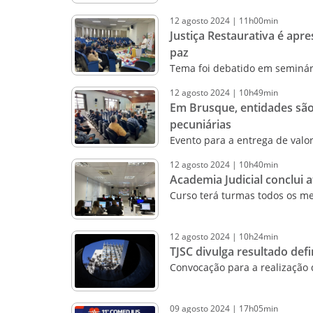
12
agosto
2024
|
11h00min
Justiça Restaurativa é ap
paz
Tema foi debatido em seminári
12
agosto
2024
|
10h49min
Em Brusque, entidades são
pecuniárias
Evento para a entrega de valo
12
agosto
2024
|
10h40min
Academia Judicial conclui 
Curso terá turmas todos os m
12
agosto
2024
|
10h24min
TJSC divulga resultado def
Convocação para a realização d
09
agosto
2024
|
17h05min