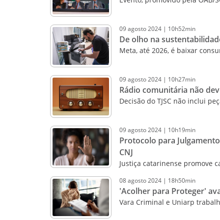
09
agosto
2024
|
10h52min
De olho na sustentabilida
Meta, até 2026, é baixar con
09
agosto
2024
|
10h27min
Rádio comunitária não dev
Decisão do TJSC não inclui peç
09
agosto
2024
|
10h19min
Protocolo para Julgamento
CNJ
Justiça catarinense promove 
08
agosto
2024
|
18h50min
'Acolher para Proteger' av
Vara Criminal e Uniarp trabal