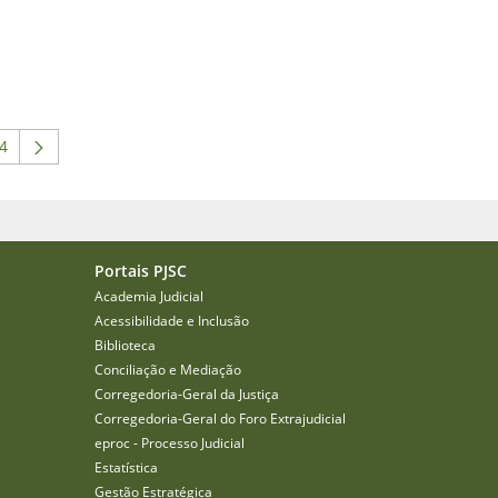
4
 para navegar.
 intermediárias Usar ABA para navegar.
ágina
Portais PJSC
Academia Judicial
Acessibilidade e Inclusão
Biblioteca
Conciliação e Mediação
Corregedoria-Geral da Justiça
Corregedoria-Geral do Foro Extrajudicial
eproc - Processo Judicial
Estatística
Gestão Estratégica