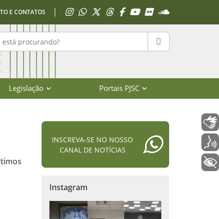
Acessar Instagram
Acessar WhatsApp
Acessar X
Acessar Threads
Acessar Facebook
Acessar YouTube
Acessar Flickr
Acessar SoundClo
TO E CONTATOS
r no portal
PESQUISAR
Legislação
Portais PJSC
Libras
INSCREVA-SE NO NOSSO
Voz
CANAL DE NOTÍCIAS
ltimos
+ Acessibilidade
Instagram