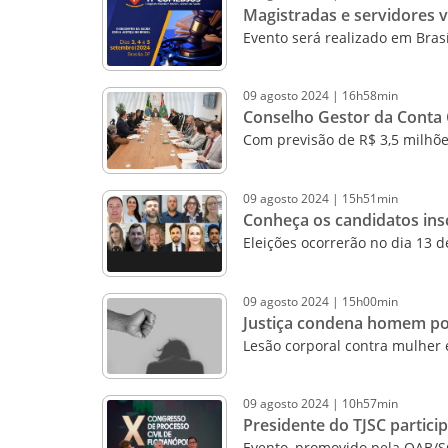
Magistradas e servidores v
Evento será realizado em Brasí
09
agosto
2024
|
16h58min
Conselho Gestor da Conta C
Com previsão de R$ 3,5 milhõe
09
agosto
2024
|
15h51min
Conheça os candidatos insc
Eleições ocorrerão no dia 13 d
09
agosto
2024
|
15h00min
Justiça condena homem por
Lesão corporal contra mulher 
09
agosto
2024
|
10h57min
Presidente do TJSC partici
Evento, promovido pela OAB/SC