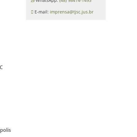
WhatsApp:
(48) 98414-1493
E-mail:
imprensa@tjsc.jus.br
SC
polis