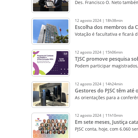
Des. Francisco O. Neto também
12
agosto
2024
|
18h38min
Escolha dos membros da Co
Votação é facultativa e ficará 
12
agosto
2024
|
15h06min
TJSC promove pesquisa sobr
Podem participar magistrados,
12
agosto
2024
|
14h24min
Gestores do PJSC têm até o
As orientações para a conferên
12
agosto
2024
|
11h10min
Em sete meses, Justiça cat
PJSC conta, hoje, com 6.060 se