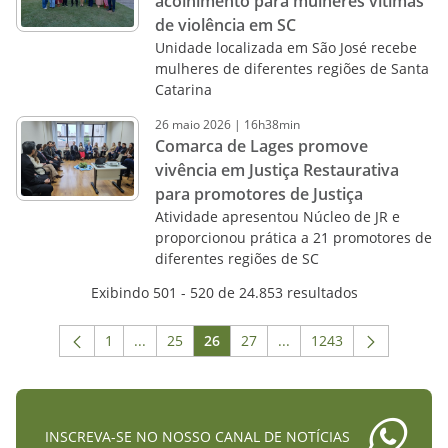
acolhimento para mulheres vítimas
de violência em SC
Unidade localizada em São José recebe
mulheres de diferentes regiões de Santa
Catarina
26
maio
2026
|
16h38min
Comarca de Lages promove
vivência em Justiça Restaurativa
para promotores de Justiça
Atividade apresentou Núcleo de JR e
proporcionou prática a 21 promotores de
diferentes regiões de SC
Exibindo 501 - 520 de 24.853 resultados
1
...
25
26
27
...
1243
Página
Páginas intermediárias Usar ABA para navega
Página
Página
Página
Páginas intermediárias 
Página
INSCREVA-SE NO NOSSO CANAL DE NOTÍCIAS