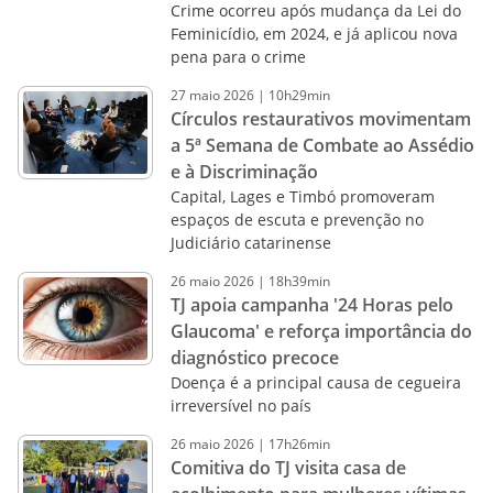
Crime ocorreu após mudança da Lei do
Feminicídio, em 2024, e já aplicou nova
pena para o crime
27
maio
2026
|
10h29min
Círculos restaurativos movimentam
a 5ª Semana de Combate ao Assédio
e à Discriminação
Capital, Lages e Timbó promoveram
espaços de escuta e prevenção no
Judiciário catarinense
26
maio
2026
|
18h39min
TJ apoia campanha '24 Horas pelo
Glaucoma' e reforça importância do
diagnóstico precoce
Doença é a principal causa de cegueira
irreversível no país
26
maio
2026
|
17h26min
Comitiva do TJ visita casa de