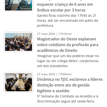
esquecer criança de 6 anos em
ônibus escolar por 3 horas
Garoto ficou sozinho das 17h45 às 21
horas, até ser encontrado em pátio da
prefeitura
27
maio
2026
|
17h10min
Magistrados do Oeste explanam
sobre cotidiano da profissão para
acadêmicos de Direito
'Imaginar que um dia poderei estar no
lugar ou ser colega deles', conjecturou
um dos estudantes
27
maio
2026
|
17h04min
Dinâmica no TJSC esclarece a líderes
distinção entre ato de gestão
legítimo e assédio
5ª Semana de Combate ao Assédio e à
Discriminação segue até sexta-feira