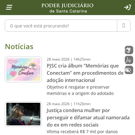
Página inicial
Ir para o conteúdo
Ir para a ferramenta de acessibilidade - Rybená
Ir para o menu principal
Ir para a pesquisa
Ir para o rodapé
Ir para a página inicial
1
2
4
5
6
7
ACE
Pesquisar no portal
PESQU
Notícias - Imprensa - Poder Judiciár
Notícias
Libras
28
maio
2026
|
14h25min
Voz
PJSC cria álbum "Memórias que
+ Acessibilidade
Conectam" em procedimentos de
adoção internacional
Objetivo é resgatar e preservar
memórias e a origem do adotado
28
maio
2026
|
11h20min
Justiça condena mulher por
perseguir e difamar atual namorada
do ex em redes sociais
Vítima receberá R$ 7 mil por danos