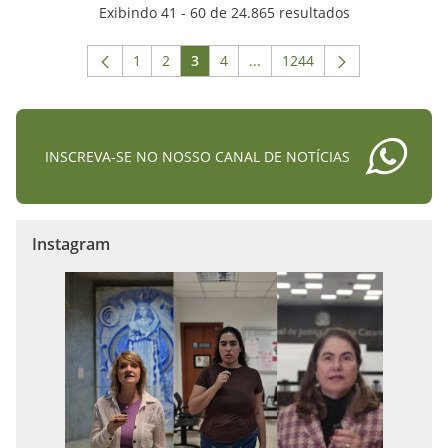
Exibindo 41 - 60 de 24.865 resultados
1
2
3
4
...
1244
Página
Página
Página
Página
Páginas intermediárias Usar
Página
INSCREVA-SE NO NOSSO CANAL DE NOTÍCIAS
Instagram