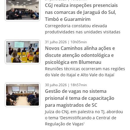
CGJ realiza inspeções presenciais
nas comarcas de Jaraguá do Sul,
Timbó e Guaramirim
Corregedoria constatou elevada
produtividades nas unidades visitadas
31
julho
2026
|
10h05min
Novos Caminhos alinha ações e
discute atenção odontológica e
psicológica em Blumenau
Reuniões técnicas ocorreram nas regiões
do Vale do Itajaí e Alto Vale do Itajaí
30
julho
2026
|
18h57min
Gestão de vagas no sistema
prisional é tema de capacitação
para magistrados de SC
Juíza do CNJ, em palestra no TJ, abordou
o tema 'Desmistificando a Central de
Regulação de Vagas'