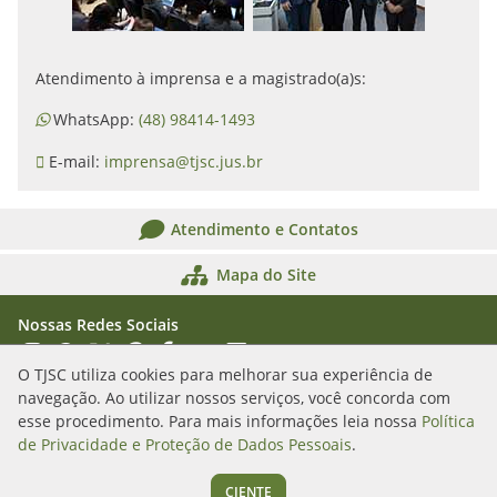
Atendimento à imprensa e a magistrado(a)s:
WhatsApp:
(48) 98414-1493
E-mail:
imprensa@tjsc.jus.br
Atendimento e Contatos
Mapa do Site
Nossas Redes Sociais
Acessar Instagram
Acessar WhatsApp
Acessar X
Acessar Threads
Acessar Facebook
Acessar YouTube
Acessar Flickr
Acessar SoundCloud
O TJSC utiliza cookies para melhorar sua experiência de
navegação. Ao utilizar nossos serviços, você concorda com
Rua Álvaro Millen da Silveira, n. 208
esse procedimento. Para mais informações leia nossa
Política
Florianópolis/SC - CEP: 88020-901
de Privacidade e Proteção de Dados Pessoais
.
(48) 3287-1000
CIENTE