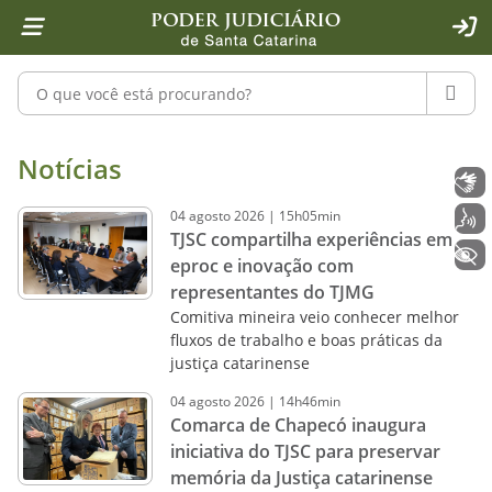
Página inicial
Ir para o conteúdo
Ir para a ferramenta de acessibilidade - Rybená
Ir para o menu principal
Ir para a pesquisa
Ir para o rodapé
Ir para a página inicial
1
2
4
5
6
7
ACE
Pesquisar no portal
PESQU
Notícias - Imprensa - Poder Judiciár
Notícias
Libras
04
agosto
2026
|
15h05min
Voz
TJSC compartilha experiências em
+ Acessibilidade
eproc e inovação com
representantes do TJMG
Comitiva mineira veio conhecer melhor
fluxos de trabalho e boas práticas da
justiça catarinense
04
agosto
2026
|
14h46min
Comarca de Chapecó inaugura
iniciativa do TJSC para preservar
memória da Justiça catarinense