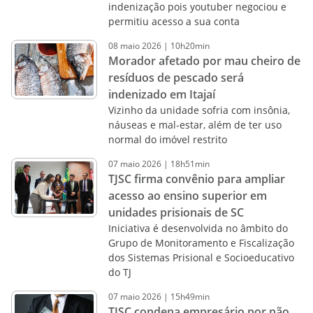
indenização pois youtuber negociou e
permitiu acesso a sua conta
08
maio
2026
|
10h20min
Morador afetado por mau cheiro de
resíduos de pescado será
indenizado em Itajaí
Vizinho da unidade sofria com insônia,
náuseas e mal-estar, além de ter uso
normal do imóvel restrito
07
maio
2026
|
18h51min
TJSC firma convênio para ampliar
acesso ao ensino superior em
unidades prisionais de SC
Iniciativa é desenvolvida no âmbito do
Grupo de Monitoramento e Fiscalização
dos Sistemas Prisional e Socioeducativo
do TJ
07
maio
2026
|
15h49min
TJSC condena empresário por não