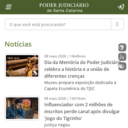
Página inicial
Ir para o conteúdo
Ir para a ferramenta de acessibilidade - Rybená
Ir para o menu principal
Ir para a pesquisa
Ir para o rodapé
Ir para a página inicial
1
2
4
5
6
7
ACE
Pesquisar no portal
PESQU
Notícias - Imprensa - Poder Judiciár
Notícias
Libras
08
maio
2026
|
14h46min
Voz
Dia da Memória do Poder Judiciário
+ Acessibilidade
celebra a história e a união de
diferentes crenças
Museu prepara exposição dedicada à
Capela Ecumênica do TJSC
08
maio
2026
|
14h19min
Influenciador com 2 milhões de
inscritos perde canal após divulgar
'Jogo do Tigrinho'
Justiça negou