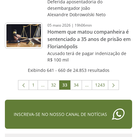
Deferida aposentadoria do
desembargador João
Alexandre Dobrowolski Neto
05
maio
2026
|
19h06min
Homem que matou companheira é
sentenciado a 35 anos de prisão em
Florianópolis
Acusado terá de pagar indenização de
R$ 100 mil
Exibindo 641 - 660 de 24.853 resultados
1
...
32
33
34
...
1243
Página
Páginas intermediárias Usar ABA para navega
Página
Página
Página
Páginas intermediárias 
Página
INSCREVA-SE NO NOSSO CANAL DE NOTÍCIAS