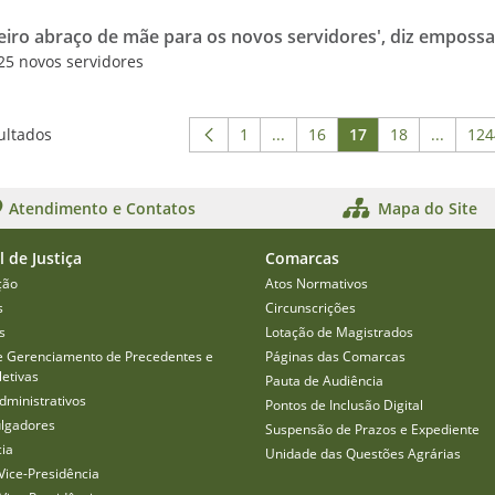
iro abraço de mãe para os novos servidores', diz emposs
 25 novos servidores
ultados
1
...
16
17
18
...
124
Página
Páginas intermediárias Usar
Página
Página
Página
Páginas
P
Atendimento e Contatos
Mapa do Site
l de Justiça
Comarcas
ção
Atos Normativos
s
Circunscrições
s
Lotação de Magistrados
e Gerenciamento de Precedentes e
Páginas das Comarcas
etivas
Pauta de Audiência
dministrativos
Pontos de Inclusão Digital
ulgadores
Suspensão de Prazos e Expediente
cia
Unidade das Questões Agrárias
Vice-Presidência