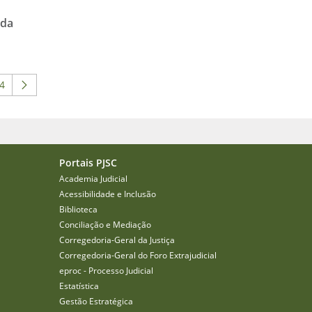
ada
4
 ABA para navegar.
 intermediárias Usar ABA para navegar.
ágina
Portais PJSC
Academia Judicial
Acessibilidade e Inclusão
Biblioteca
Conciliação e Mediação
Corregedoria-Geral da Justiça
Corregedoria-Geral do Foro Extrajudicial
eproc - Processo Judicial
Estatística
Gestão Estratégica