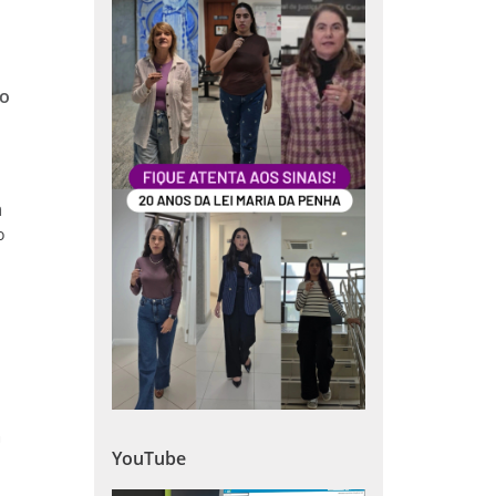
ão
a
o
a
YouTube