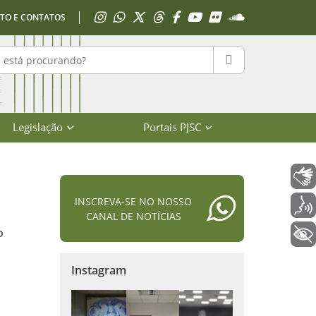
Acessar Instagram
Acessar WhatsApp
Acessar X
Acessar Threads
Acessar Facebook
Acessar YouTube
Acessar Flickr
Acessar SoundClo
TO E CONTATOS
r no portal
PESQUISAR
Legislação
Portais PJSC
Libras
INSCREVA-SE NO NOSSO
Voz
CANAL DE NOTÍCIAS
o
+ Acessibilidade
Instagram