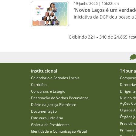
19
junho
2026
|
15h22min
'Novos Laços é um verdade
Iniciativa da DGP deu posse a
Exibindo 321 - 340 de 24.865 res
Institucional
Tribuna
Calendário e Feriados Locais
Composi
Certidões
Diretoria
Concursos e Estágio
Dirigente
Destinação de Verbas Pecuniárias
Núcleo d
Ações Col
Diário da Justiça Eletrônico
Órgãos A
Documentação
Órgãos J
Estrutura Judiciária
Presidên
Galeria de Presidentes
Primeira 
Identidade e Comunicação Visual