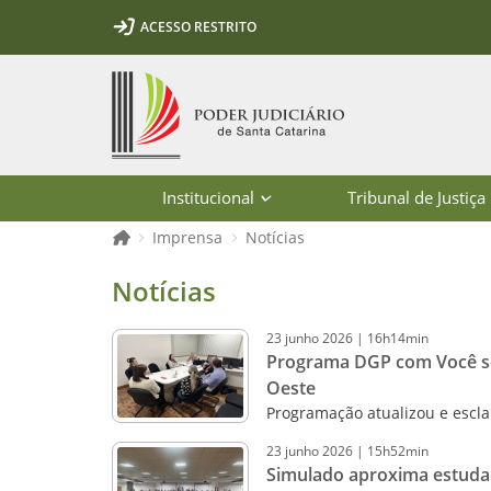
Ir para o conteúdo
Ir para a ferramenta de acessibilidade - Rybená
Ir para o menu principal
Ir para a pesquisa
Ir para o rodapé
Ir para a página inicial
ACESSO RESTRITO
1
2
3
5
6
7
Página inicial
Institucional
Tribunal de Justiça
Página inicial
Imprensa
Notícias
Notícias - Imprensa - Poder Judiciár
Notícias
23
junho
2026
|
16h14min
Programa DGP com Você se
Oeste
Programação atualizou e esclar
23
junho
2026
|
15h52min
Simulado aproxima estudant