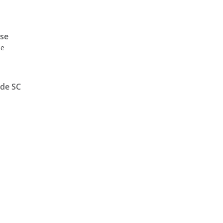
nse
de
 de SC
ó