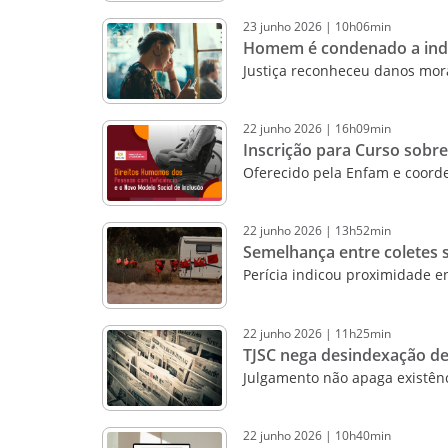
23
junho
2026
|
10h06min
Homem é condenado a inde
Justiça reconheceu danos mor
22
junho
2026
|
16h09min
Inscrição para Curso sobr
Oferecido pela Enfam e coorde
22
junho
2026
|
13h52min
Semelhança entre coletes s
Perícia indicou proximidade e
22
junho
2026
|
11h25min
TJSC nega desindexação de
Julgamento não apaga existênci
22
junho
2026
|
10h40min