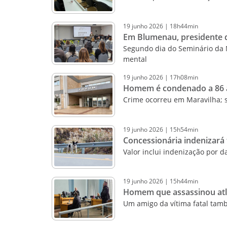
19
junho
2026
|
18h44min
Em Blumenau, presidente d
Segundo dia do Seminário da 
mental
19
junho
2026
|
17h08min
Homem é condenado a 86 an
Crime ocorreu em Maravilha; 
19
junho
2026
|
15h54min
Concessionária indenizará 
Valor inclui indenização por d
19
junho
2026
|
15h44min
Homem que assassinou atle
Um amigo da vítima fatal tamb