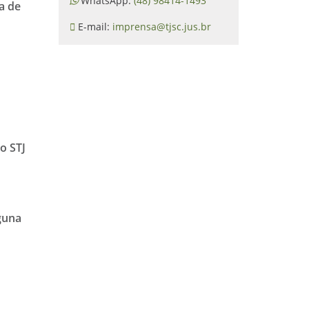
WhatsApp:
(48) 98414-1493
a de
E-mail:
imprensa@tjsc.jus.br
o STJ
guna