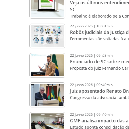
Veja os últimos entendimen
SC
Trabalho é elaborado pela Co
22
junho
2026
|
10h01min
Robôs judiciais da Justiça
Ferramentas são voltadas à au
22
junho
2026
|
09h53min
Enunciado de SC sobre med
Proposta do juiz Fernando Car
22
junho
2026
|
09h49min
Juiz aposentado Renato Br
Congresso da advocacia tamb
22
junho
2026
|
09h40min
GMF analisa impacto das a
Estudo aponta consolidação d