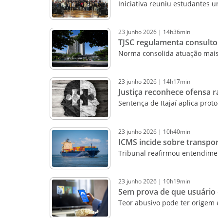
Iniciativa reuniu estudantes 
23
junho
2026
|
14h36min
TJSC regulamenta consultor
Norma consolida atuação mais
23
junho
2026
|
14h17min
Justiça reconhece ofensa r
Sentença de Itajaí aplica prot
23
junho
2026
|
10h40min
ICMS incide sobre transpo
Tribunal reafirmou entendime
23
junho
2026
|
10h19min
Sem prova de que usuário c
Teor abusivo pode ter origem 