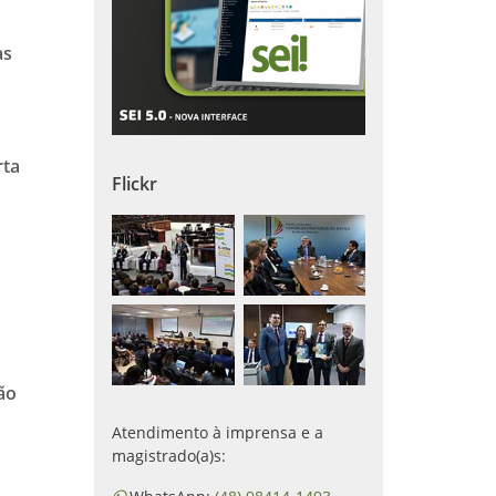
as
rta
Flickr
ão
Atendimento à imprensa e a
magistrado(a)s: