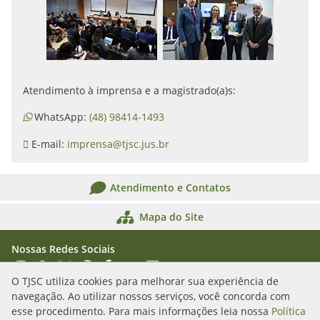
Atendimento à imprensa e a magistrado(a)s:
WhatsApp:
(48) 98414-1493
E-mail:
imprensa@tjsc.jus.br
Atendimento e Contatos
Mapa do Site
Nossas Redes Sociais
Acessar Instagram
Acessar WhatsApp
Acessar X
Acessar Threads
Acessar Facebook
Acessar YouTube
Acessar Flickr
Acessar SoundCloud
O TJSC utiliza cookies para melhorar sua experiência de
navegação. Ao utilizar nossos serviços, você concorda com
Rua Álvaro Millen da Silveira, n. 208
esse procedimento. Para mais informações leia nossa
Política