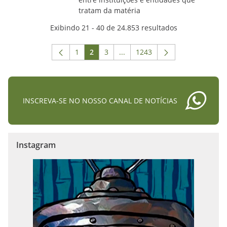
tratam da matéria
Exibindo 21 - 40 de 24.853 resultados
1
2
3
...
1243
Página
Página
Página
Páginas intermediárias Usar A
Página
INSCREVA-SE NO NOSSO CANAL DE NOTÍCIAS
Instagram