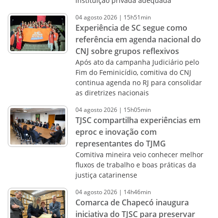
instituição privada adequada
04
agosto
2026
|
15h51min
Experiência de SC segue como
referência em agenda nacional do
CNJ sobre grupos reflexivos
Após ato da campanha Judiciário pelo
Fim do Feminicídio, comitiva do CNJ
continua agenda no RJ para consolidar
as diretrizes nacionais
04
agosto
2026
|
15h05min
TJSC compartilha experiências em
eproc e inovação com
representantes do TJMG
Comitiva mineira veio conhecer melhor
fluxos de trabalho e boas práticas da
justiça catarinense
04
agosto
2026
|
14h46min
Comarca de Chapecó inaugura
iniciativa do TJSC para preservar