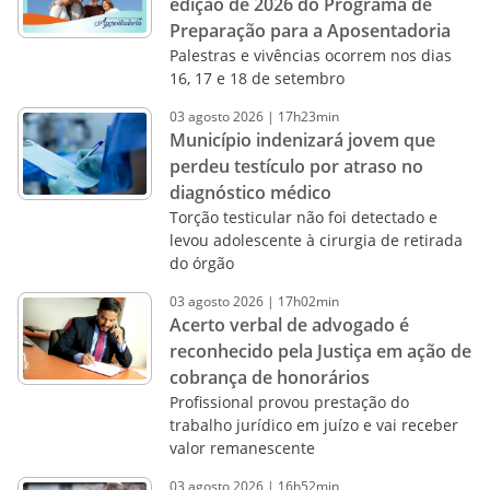
edição de 2026 do Programa de
Preparação para a Aposentadoria
Palestras e vivências ocorrem nos dias
16, 17 e 18 de setembro
03
agosto
2026
|
17h23min
Município indenizará jovem que
perdeu testículo por atraso no
diagnóstico médico
Torção testicular não foi detectado e
levou adolescente à cirurgia de retirada
do órgão
03
agosto
2026
|
17h02min
Acerto verbal de advogado é
reconhecido pela Justiça em ação de
cobrança de honorários
Profissional provou prestação do
trabalho jurídico em juízo e vai receber
valor remanescente
03
agosto
2026
|
16h52min