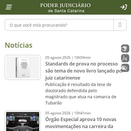
Página inicial
Ir para o conteúdo
Ir para a ferramenta de acessibilidade - Rybená
Ir para o menu principal
Ir para a pesquisa
Ir para o rodapé
Ir para a página inicial
1
2
4
5
6
7
ACE
Pesquisar no portal
PESQU
Notícias - Imprensa - Poder Judiciár
Notícias
Libras
05
agosto
2026
|
10h59min
Voz
Standards de prova no processo
+ Acessibilidade
são tema de novo livro lançado por
juiz catarinense
Publicação é resultado da tese de
doutorado defendida pelo
magistrado que atua na comarca de
Tubarão
05
agosto
2026
|
10h41min
Órgão Especial aprova 10 novas
movimentações na carreira da