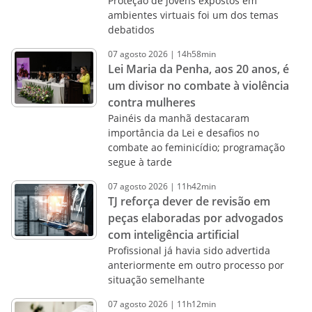
Proteção de jovens expostos em
ambientes virtuais foi um dos temas
debatidos
07
agosto
2026
|
14h58min
Lei Maria da Penha, aos 20 anos, é
um divisor no combate à violência
contra mulheres
Painéis da manhã destacaram
importância da Lei e desafios no
combate ao feminicídio; programação
segue à tarde
07
agosto
2026
|
11h42min
TJ reforça dever de revisão em
peças elaboradas por advogados
com inteligência artificial
Profissional já havia sido advertida
anteriormente em outro processo por
situação semelhante
07
agosto
2026
|
11h12min