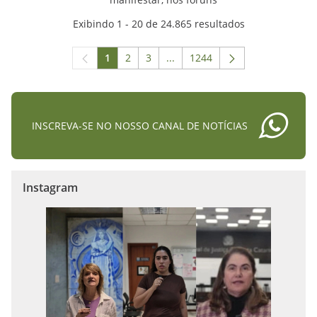
Exibindo 1 - 20 de 24.865 resultados
1
2
3
...
1244
Página
Página
Página
Páginas intermediárias Usar A
Página
INSCREVA-SE NO NOSSO CANAL DE NOTÍCIAS
Instagram