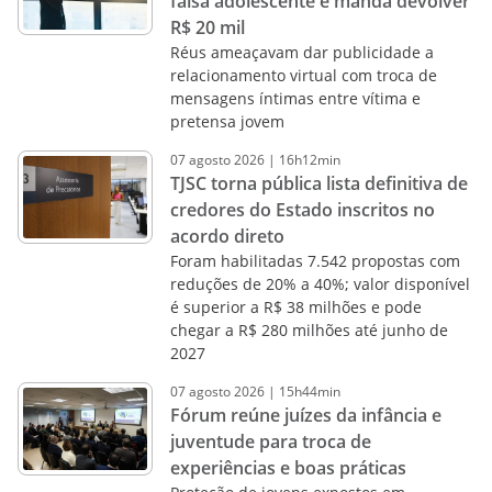
falsa adolescente e manda devolver
R$ 20 mil
Réus ameaçavam dar publicidade a
relacionamento virtual com troca de
mensagens íntimas entre vítima e
pretensa jovem
07
agosto
2026
|
16h12min
TJSC torna pública lista definitiva de
credores do Estado inscritos no
acordo direto
Foram habilitadas 7.542 propostas com
reduções de 20% a 40%; valor disponível
é superior a R$ 38 milhões e pode
chegar a R$ 280 milhões até junho de
2027
07
agosto
2026
|
15h44min
Fórum reúne juízes da infância e
juventude para troca de
experiências e boas práticas