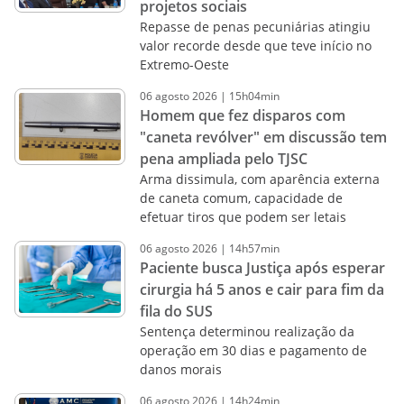
projetos sociais
Repasse de penas pecuniárias atingiu
valor recorde desde que teve início no
Extremo-Oeste
06
agosto
2026
|
15h04min
Homem que fez disparos com
"caneta revólver" em discussão tem
pena ampliada pelo TJSC
Arma dissimula, com aparência externa
de caneta comum, capacidade de
efetuar tiros que podem ser letais
06
agosto
2026
|
14h57min
Paciente busca Justiça após esperar
cirurgia há 5 anos e cair para fim da
fila do SUS
Sentença determinou realização da
operação em 30 dias e pagamento de
danos morais
06
agosto
2026
|
14h24min