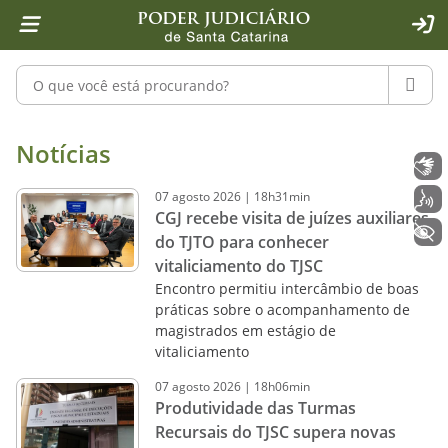
Página inicial
Ir para o conteúdo
Ir para a ferramenta de acessibilidade - Rybená
Ir para o menu principal
Ir para a pesquisa
Ir para o rodapé
Ir para a página inicial
1
2
4
5
6
7
ACE
Pesquisar no portal
PESQU
Notícias - Imprensa - Poder Judiciár
Notícias
Libras
07
agosto
2026
|
18h31min
Voz
CGJ recebe visita de juízes auxiliares
+ Acessibilidade
do TJTO para conhecer
vitaliciamento do TJSC
Encontro permitiu intercâmbio de boas
práticas sobre o acompanhamento de
magistrados em estágio de
vitaliciamento
07
agosto
2026
|
18h06min
Produtividade das Turmas
Recursais do TJSC supera novas