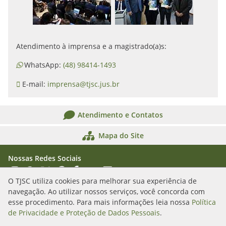
Atendimento à imprensa e a magistrado(a)s:
WhatsApp:
(48) 98414-1493
E-mail:
imprensa@tjsc.jus.br
Atendimento e Contatos
Mapa do Site
Nossas Redes Sociais
Acessar Instagram
Acessar WhatsApp
Acessar X
Acessar Threads
Acessar Facebook
Acessar YouTube
Acessar Flickr
Acessar SoundCloud
O TJSC utiliza cookies para melhorar sua experiência de
navegação. Ao utilizar nossos serviços, você concorda com
Rua Álvaro Millen da Silveira, n. 208
esse procedimento. Para mais informações leia nossa
Política
Florianópolis/SC - CEP: 88020-901
de Privacidade e Proteção de Dados Pessoais
.
(48) 3287-1000