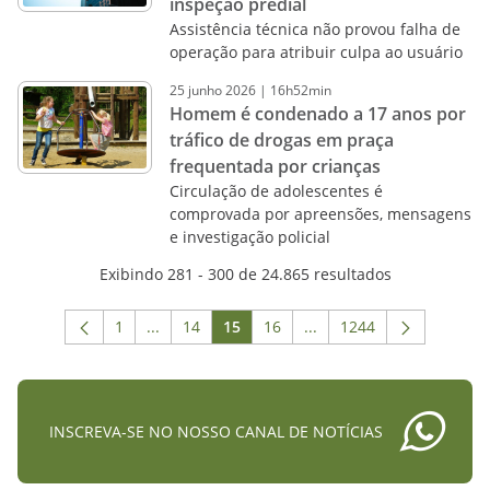
inspeção predial
Assistência técnica não provou falha de
operação para atribuir culpa ao usuário
25
junho
2026
|
16h52min
Homem é condenado a 17 anos por
tráfico de drogas em praça
frequentada por crianças
Circulação de adolescentes é
comprovada por apreensões, mensagens
e investigação policial
Exibindo 281 - 300 de 24.865 resultados
1
...
14
15
16
...
1244
Página
Páginas intermediárias Usar ABA para navega
Página
Página
Página
Páginas intermediárias 
Página
INSCREVA-SE NO NOSSO CANAL DE NOTÍCIAS