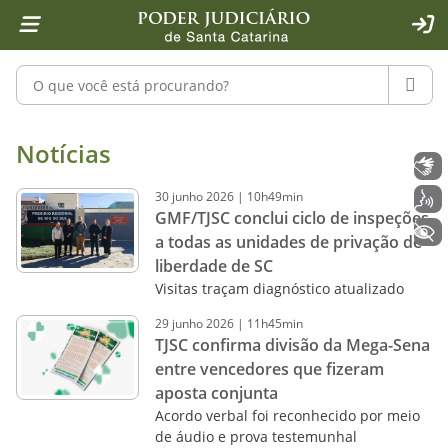
Página inicial
Ir para o conteúdo
Ir para a ferramenta de acessibilidade - Rybená
Ir para o menu principal
Ir para a pesquisa
Ir para o rodapé
Ir para a página inicial
1
2
4
5
6
7
ACE
Pesquisar no portal
PESQU
Notícias - Imprensa - Poder Judiciár
Notícias
Libras
30
junho
2026
|
10h49min
Voz
GMF/TJSC conclui ciclo de inspeções
+ Acessibilidade
a todas as unidades de privação de
liberdade de SC
Visitas traçam diagnóstico atualizado
29
junho
2026
|
11h45min
TJSC confirma divisão da Mega-Sena
entre vencedores que fizeram
aposta conjunta
Acordo verbal foi reconhecido por meio
de áudio e prova testemunhal