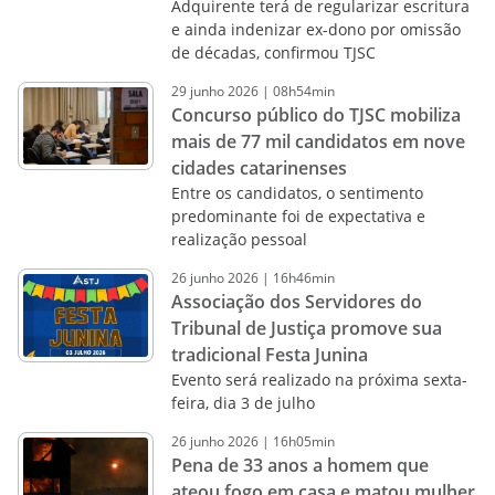
Adquirente terá de regularizar escritura
e ainda indenizar ex-dono por omissão
de décadas, confirmou TJSC
29
junho
2026
|
08h54min
Concurso público do TJSC mobiliza
mais de 77 mil candidatos em nove
cidades catarinenses
Entre os candidatos, o sentimento
predominante foi de expectativa e
realização pessoal
26
junho
2026
|
16h46min
Associação dos Servidores do
Tribunal de Justiça promove sua
tradicional Festa Junina
Evento será realizado na próxima sexta-
feira, dia 3 de julho
26
junho
2026
|
16h05min
Pena de 33 anos a homem que
ateou fogo em casa e matou mulher