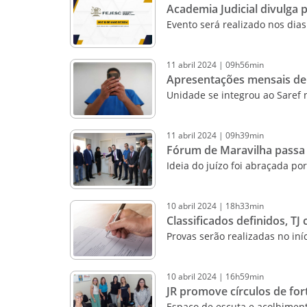
Academia Judicial divulga
Evento será realizado nos dias
11
abril
2024
|
09h56min
Apresentações mensais de
Unidade se integrou ao Saref 
11
abril
2024
|
09h39min
Fórum de Maravilha passa a
Ideia do juízo foi abraçada por
10
abril
2024
|
18h33min
Classificados definidos, T
Provas serão realizadas no in
10
abril
2024
|
16h59min
JR promove círculos de fo
Espaço de escuta e acolhiment