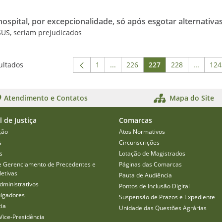
spital, por excepcionalidade, só após esgotar alternativa
SUS, seriam prejudicados
ultados
1
...
226
227
228
...
124
Página
Páginas intermediárias Usar ABA
Página
Página
Página
Páginas
P
Atendimento e Contatos
Mapa do Site
l de Justiça
Comarcas
ção
Atos Normativos
s
Circunscrições
s
Lotação de Magistrados
e Gerenciamento de Precedentes e
Páginas das Comarcas
etivas
Pauta de Audiência
dministrativos
Pontos de Inclusão Digital
ulgadores
Suspensão de Prazos e Expediente
cia
Unidade das Questões Agrárias
Vice-Presidência