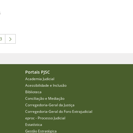
s
3
 para navegar.
 intermediárias Usar ABA para navegar.
ágina
Portais PJSC
Academia Judicial
Acessibilidade e Inclusão
Biblioteca
Conciliação e Mediação
Corregedoria-Geral da Justiça
Corregedoria-Geral do Foro Extrajudicial
eproc - Processo Judicial
Estatística
Gestão Estratégica