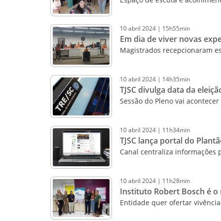
10
abril
2024
|
15h55min
Em dia de viver novas expe
Magistrados recepcionaram e
10
abril
2024
|
14h35min
TJSC divulga data da eleiç
Sessão do Pleno vai acontecer 
10
abril
2024
|
11h34min
TJSC lança portal do Plant
Canal centraliza informações p
10
abril
2024
|
11h28min
Instituto Robert Bosch é 
Entidade quer ofertar vivênci