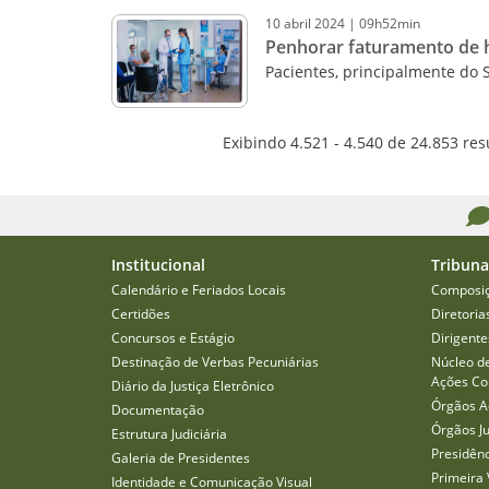
10
abril
2024
|
09h52min
Penhorar faturamento de ho
Pacientes, principalmente do 
Exibindo 4.521 - 4.540 de 24.853 res
Institucional
Tribuna
Calendário e Feriados Locais
Composi
Certidões
Diretoria
Concursos e Estágio
Dirigente
Destinação de Verbas Pecuniárias
Núcleo d
Ações Col
Diário da Justiça Eletrônico
Órgãos A
Documentação
Órgãos J
Estrutura Judiciária
Presidên
Galeria de Presidentes
Primeira 
Identidade e Comunicação Visual