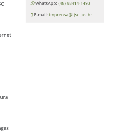
WhatsApp:
(48) 98414-1493
SC
E-mail:
imprensa@tjsc.jus.br
ernet
tura
ages