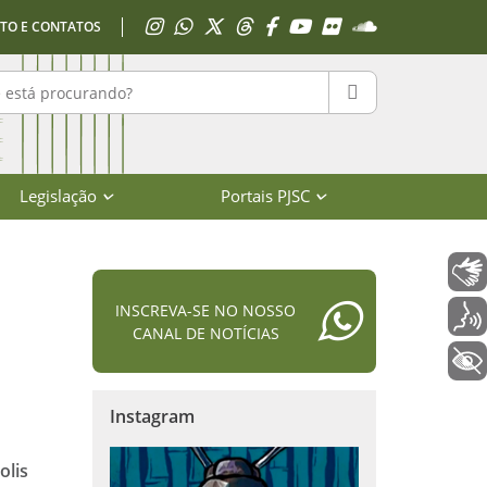
Acessar Instagram
Acessar WhatsApp
Acessar X
Acessar Threads
Acessar Facebook
Acessar YouTube
Acessar Flickr
Acessar SoundClo
TO E CONTATOS
r no portal
PESQUISAR
Legislação
Portais PJSC
Libras
INSCREVA-SE NO NOSSO
Voz
CANAL DE NOTÍCIAS
+ Acessibilidade
Instagram
olis