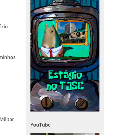
ário
aminhos
ilitar
YouTube