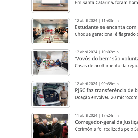
Em Santa Catarina, foram homo
12
abril
2024
|
11h33min
Estudante se encanta com 
Choque geracional é flagrado d
12
abril
2024
|
10h02min
'Vovôs do bem' são volun
Casas de acolhimento da regio
12
abril
2024
|
09h39min
PJSC faz transferência de 
Doação envolveu 20 microcom
11
abril
2024
|
17h24min
Corregedor-geral da Justiç
Cerimônia foi realizada pelo S