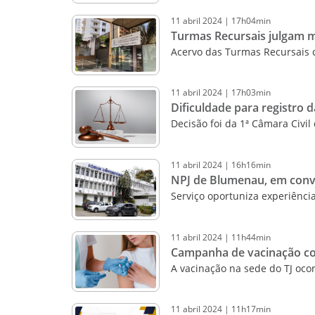
11
abril
2024
|
17h04min
Turmas Recursais julgam ma
Acervo das Turmas Recursais 
11
abril
2024
|
17h03min
Dificuldade para registro 
Decisão foi da 1ª Câmara Civil
11
abril
2024
|
16h16min
NPJ de Blumenau, em convê
Serviço oportuniza experiência
11
abril
2024
|
11h44min
Campanha de vacinação cont
A vacinação na sede do TJ ocor
11
abril
2024
|
11h17min