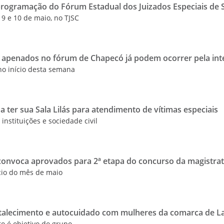
 programação do Fórum Estadual dos Juizados Especiais de 
 9 e 10 de maio, no TJSC
 apenados no fórum de Chapecó já podem ocorrer pela int
no início desta semana
 ter sua Sala Lilás para atendimento de vítimas especiais
 instituições e sociedade civil
J convoca aprovados para 2ª etapa do concurso da magistra
ício do mês de maio
rtalecimento e autocuidado com mulheres da comarca de L
o é objetivo do grupo