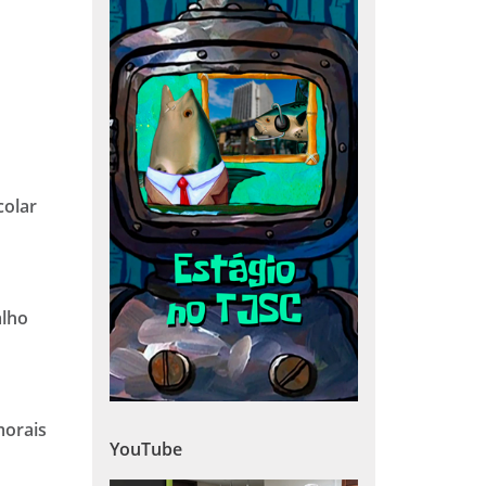
colar
alho
morais
YouTube