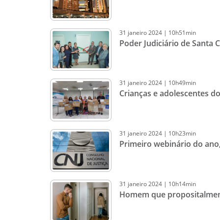
31
janeiro
2024
|
10h51min
Poder Judiciário de Santa C
31
janeiro
2024
|
10h49min
Crianças e adolescentes d
31
janeiro
2024
|
10h23min
Primeiro webinário do ano,
31
janeiro
2024
|
10h14min
Homem que propositalmente