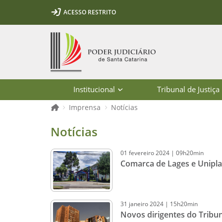
Ir para o conteúdo
Ir para a ferramenta de acessibilidade - Rybená
Ir para o menu principal
Ir para a pesquisa
Ir para o rodapé
Ir para a página inicial
ACESSO RESTRITO
1
2
3
5
6
7
Página inicial
Institucional
Tribunal de Justiça
Página inicial
Imprensa
Notícias
Notícias - Imprensa - Poder Judiciár
Notícias
01
fevereiro
2024
|
09h20min
Comarca de Lages e Uniplac
31
janeiro
2024
|
15h20min
Novos dirigentes do Tribun