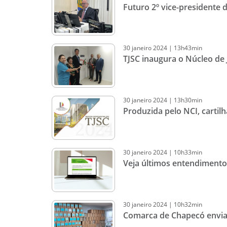
Futuro 2º vice-presidente 
30
janeiro
2024
|
13h43min
TJSC inaugura o Núcleo de J
30
janeiro
2024
|
13h30min
Produzida pelo NCI, cartil
30
janeiro
2024
|
10h33min
Veja últimos entendimentos
30
janeiro
2024
|
10h32min
Comarca de Chapecó envia ú