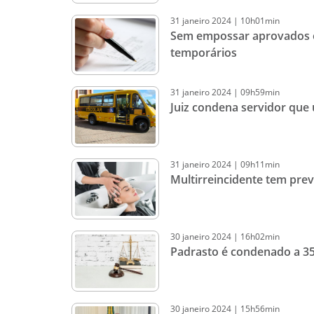
31
janeiro
2024
|
10h01min
Sem empossar aprovados e
temporários
31
janeiro
2024
|
09h59min
Juiz condena servidor que
31
janeiro
2024
|
09h11min
Multirreincidente tem prev
30
janeiro
2024
|
16h02min
Padrasto é condenado a 35
30
janeiro
2024
|
15h56min