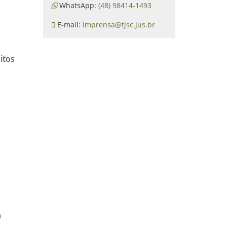
WhatsApp:
(48) 98414-1493
E-mail:
imprensa@tjsc.jus.br
itos
a