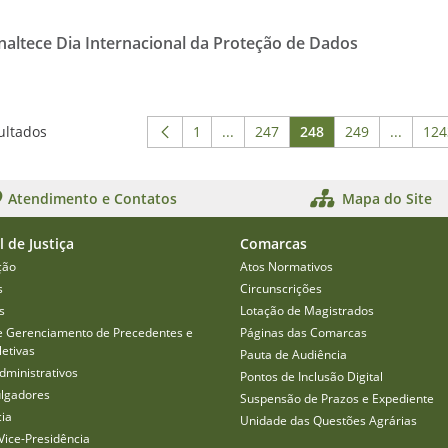
naltece Dia Internacional da Proteção de Dados
ultados
1
...
247
248
249
...
124
Página
Páginas intermediárias Usar ABA
Página
Página
Página
Páginas
P
Atendimento e Contatos
Mapa do Site
l de Justiça
Comarcas
ção
Atos Normativos
s
Circunscrições
s
Lotação de Magistrados
e Gerenciamento de Precedentes e
Páginas das Comarcas
etivas
Pauta de Audiência
dministrativos
Pontos de Inclusão Digital
ulgadores
Suspensão de Prazos e Expediente
cia
Unidade das Questões Agrárias
Vice-Presidência