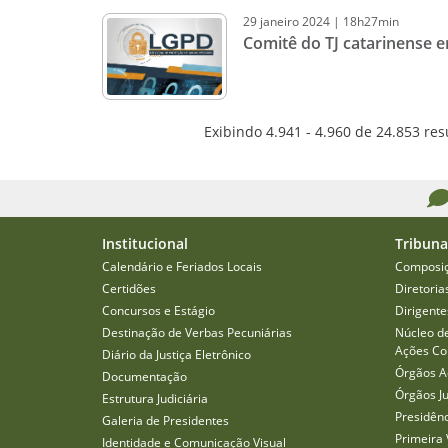
29
janeiro
2024
|
18h27min
Comitê do TJ catarinense e
Exibindo 4.941 - 4.960 de 24.853 res
Institucional
Tribuna
Calendário e Feriados Locais
Composi
Certidões
Diretoria
Concursos e Estágio
Dirigente
Destinação de Verbas Pecuniárias
Núcleo d
Ações Col
Diário da Justiça Eletrônico
Órgãos A
Documentação
Órgãos J
Estrutura Judiciária
Presidên
Galeria de Presidentes
Primeira 
Identidade e Comunicação Visual