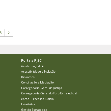
3
 para navegar.
 intermediárias Usar ABA para navegar.
ágina
Portais PJSC
Academia Judicial
Acessibilidade e Inclusão
Biblioteca
Conciliação e Mediação
Corregedoria-Geral da Justiça
Corregedoria-Geral do Foro Extrajudicial
eproc - Processo Judicial
Estatística
Gestão Estratégica