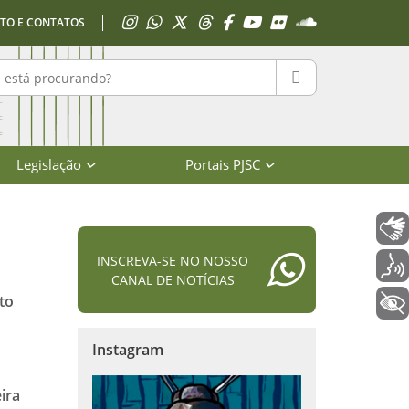
Acessar Instagram
Acessar WhatsApp
Acessar X
Acessar Threads
Acessar Facebook
Acessar YouTube
Acessar Flickr
Acessar SoundClo
TO E CONTATOS
r no portal
PESQUISAR
Legislação
Portais PJSC
Libras
INSCREVA-SE NO NOSSO
Voz
CANAL DE NOTÍCIAS
to
+ Acessibilidade
Instagram
ira