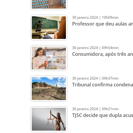
30
janeiro
2024
|
10h09min
Professor que deu aulas a
30
janeiro
2024
|
09h54min
Consumidora, após três an
30
janeiro
2024
|
09h37min
Tribunal confirma condena
30
janeiro
2024
|
09h21min
TJSC decide que dupla acusa