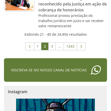
reconhecido pela Justiça em ação de
cobrança de honorários
Profissional provou prestação do
trabalho jurídico em juízo e vai receber
valor remanescente
Exibindo 21 - 40 de 24.856 resultados
1
2
3
...
1243
Página
Página
Página
Páginas intermediárias Usar A
Página
INSCREVA-SE NO NOSSO CANAL DE NOTÍCIAS
Instagram