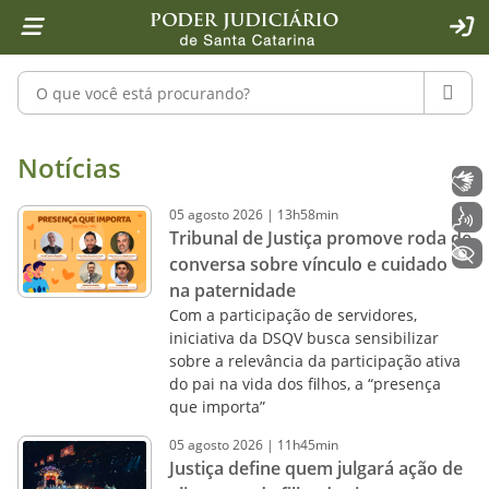
Página inicial
Ir para o conteúdo
Ir para a ferramenta de acessibilidade - Rybená
Ir para o menu principal
Ir para a pesquisa
Ir para o rodapé
Ir para a página inicial
1
2
4
5
6
7
ACE
Pesquisar no portal
PESQU
Notícias - Imprensa - Poder Judiciár
Notícias
Libras
05
agosto
2026
|
13h58min
Voz
Tribunal de Justiça promove roda de
+ Acessibilidade
conversa sobre vínculo e cuidado
na paternidade
Com a participação de servidores,
iniciativa da DSQV busca sensibilizar
sobre a relevância da participação ativa
do pai na vida dos filhos, a “presença
que importa”
05
agosto
2026
|
11h45min
Justiça define quem julgará ação de