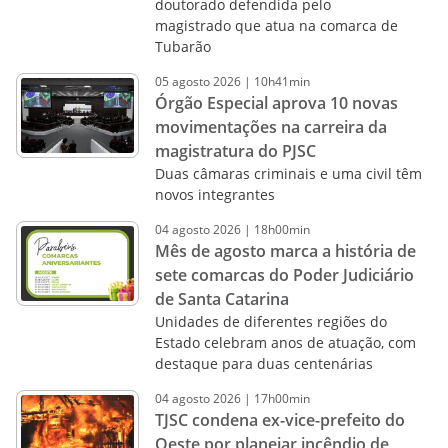
doutorado defendida pelo
magistrado que atua na comarca de
Tubarão
05
agosto
2026
|
10h41min
Órgão Especial aprova 10 novas
movimentações na carreira da
magistratura do PJSC
Duas câmaras criminais e uma civil têm
novos integrantes
04
agosto
2026
|
18h00min
Mês de agosto marca a história de
sete comarcas do Poder Judiciário
de Santa Catarina
Unidades de diferentes regiões do
Estado celebram anos de atuação, com
destaque para duas centenárias
04
agosto
2026
|
17h00min
TJSC condena ex-vice-prefeito do
Oeste por planejar incêndio de