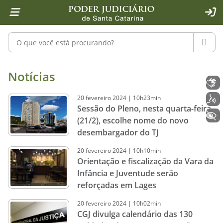
Página inicial
Ir para o conteúdo
Ir para a ferramenta de acessibilidade - Rybená
Ir para o menu principal
Ir para a pesquisa
Ir para o rodapé
Ir para a página inicial
1
2
4
5
6
7
ACE
Pesquisar no portal
PESQU
Notícias - Imprensa - Poder Judiciár
Notícias
Libras
20
fevereiro
2024
|
10h23min
Voz
Sessão do Pleno, nesta quarta-feira
+ Acessibilidade
(21/2), escolhe nome do novo
desembargador do TJ
20
fevereiro
2024
|
10h10min
Orientação e fiscalização da Vara da
Infância e Juventude serão
reforçadas em Lages
20
fevereiro
2024
|
10h02min
CGJ divulga calendário das 130