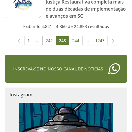
Justiça Restaurativa completa mais
de duas décadas de implementação
e avanços em SC
Exibindo 4.841 - 4.860 de 24.853 resultados
1
...
242
243
244
...
1243
Página
Páginas intermediárias Usar ABA para navegar.
Página
Página
Página
Páginas intermediária
Página
INSCREVA-SE NO NOSSO CANAL DE NOTÍCIAS
Instagram