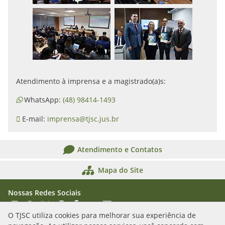
Atendimento à imprensa e a magistrado(a)s:
WhatsApp:
(48) 98414-1493
E-mail:
imprensa@tjsc.jus.br
Atendimento e Contatos
Mapa do Site
Nossas Redes Sociais
Acessar Instagram
Acessar WhatsApp
Acessar X
Acessar Threads
Acessar Facebook
Acessar YouTube
Acessar Flickr
Acessar SoundCloud
O TJSC utiliza cookies para melhorar sua experiência de