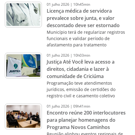
01
julho
2026
|
10h45min
Licença médica de servidora
prevalece sobre junta, e valor
descontado deve ser estornado
Município terá de regularizar registros
funcionais e validar período de
afastamento para tratamento
01
julho
2026
|
10h03min
Justiça Até Você leva acesso a
direitos, cidadania e lazer à
comunidade de Criciúma
Programação teve atendimentos
jurídicos, emissão de certidões do
registro civil e casamento coletivo
01
julho
2026
|
09h41min
Encontro reúne 200 interlocutores
para planejar homenagens do
Programa Novos Caminhos
Reunião alinhou eventos regionais de