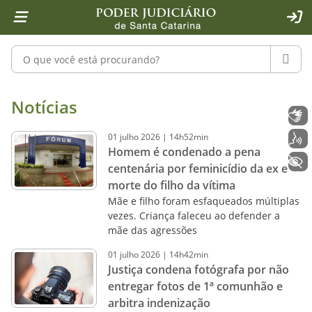
Página inicial
Ir para o conteúdo
Ir para a ferramenta de acessibilidade - Rybená
Ir para o menu principal
Ir para a pesquisa
Ir para o rodapé
Ir para a página inicial
1
2
4
5
6
7
ACE
Pesquisar no portal
PESQU
Notícias - Imprensa - Poder Judiciár
Notícias
Libras
01
julho
2026
|
14h52min
Voz
Homem é condenado a pena
+ Acessibilidade
centenária por feminicídio da ex e
morte do filho da vítima
Mãe e filho foram esfaqueados múltiplas
vezes. Criança faleceu ao defender a
mãe das agressões
01
julho
2026
|
14h42min
Justiça condena fotógrafa por não
entregar fotos de 1ª comunhão e
arbitra indenização