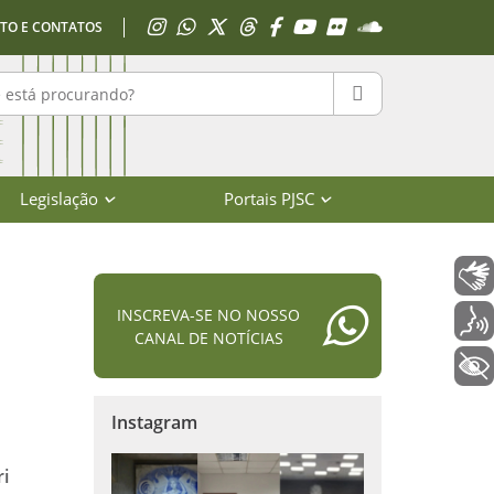
Acessar Instagram
Acessar WhatsApp
Acessar X
Acessar Threads
Acessar Facebook
Acessar YouTube
Acessar Flickr
Acessar SoundClo
TO E CONTATOS
r no portal
PESQUISAR
Legislação
Portais PJSC
Libras
INSCREVA-SE NO NOSSO
Voz
CANAL DE NOTÍCIAS
+ Acessibilidade
Instagram
i