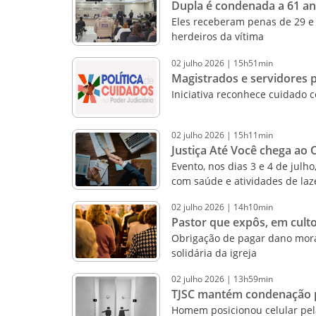
Dupla é condenada a 61 a
Eles receberam penas de 29 e 
herdeiros da vítima
02
julho
2026
|
15h51min
Magistrados e servidores p
Iniciativa reconhece cuidado
02
julho
2026
|
15h11min
Justiça Até Você chega ao O
Evento, nos dias 3 e 4 de julh
com saúde e atividades de laz
02
julho
2026
|
14h10min
Pastor que expôs, em culto,
Obrigação de pagar dano mora
solidária da igreja
02
julho
2026
|
13h59min
TJSC mantém condenação po
Homem posicionou celular pela