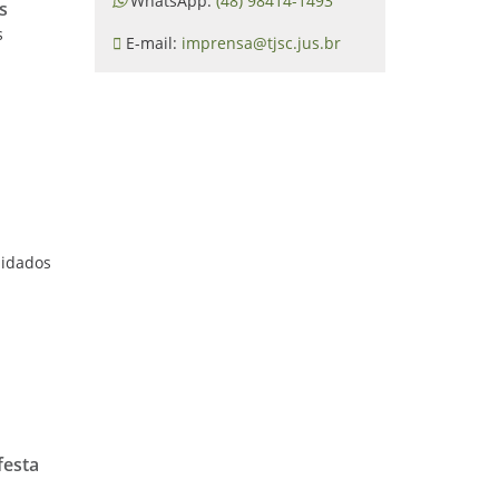
WhatsApp:
(48) 98414-1493
s
s
E-mail:
imprensa@tjsc.jus.br
uidados
festa