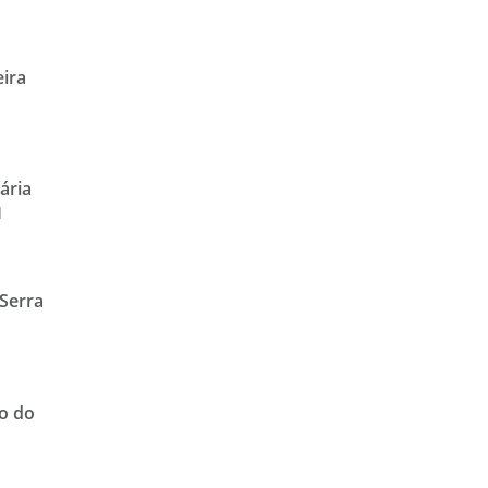
eira
o
ária
l
Serra
vo do