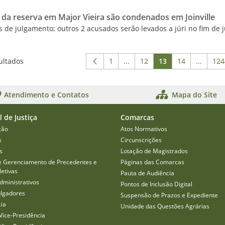
 da reserva em Major Vieira são condenados em Joinville
 de julgamento; outros 2 acusados serão levados a júri no fim de 
ultados
1
...
12
13
14
...
124
Página
Páginas intermediárias Usar
Página
Página
Página
Páginas
P
Atendimento e Contatos
Mapa do Site
l de Justiça
Comarcas
ção
Atos Normativos
s
Circunscrições
s
Lotação de Magistrados
e Gerenciamento de Precedentes e
Páginas das Comarcas
etivas
Pauta de Audiência
dministrativos
Pontos de Inclusão Digital
ulgadores
Suspensão de Prazos e Expediente
cia
Unidade das Questões Agrárias
Vice-Presidência