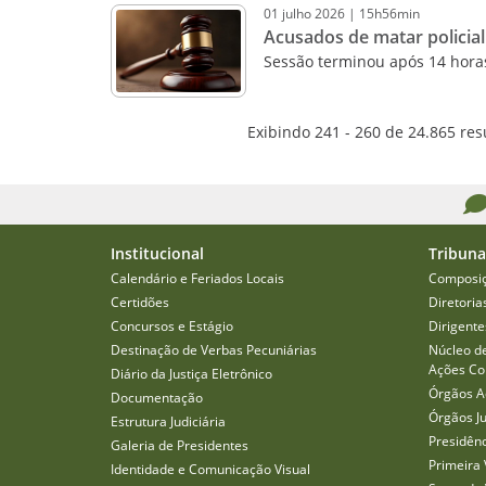
01
julho
2026
|
15h56min
Acusados de matar policial
Sessão terminou após 14 horas
Exibindo 241 - 260 de 24.865 res
Institucional
Tribuna
Calendário e Feriados Locais
Composi
Certidões
Diretoria
Concursos e Estágio
Dirigente
Destinação de Verbas Pecuniárias
Núcleo d
Ações Col
Diário da Justiça Eletrônico
Órgãos A
Documentação
Órgãos J
Estrutura Judiciária
Presidên
Galeria de Presidentes
Primeira 
Identidade e Comunicação Visual