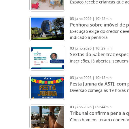
Espaço recebe crianças que a
03
julho
2026
|
10h42min
Penhora sobre imóvel de p
Execução exige do credor dever
indicado à penhora
03
julho
2026
|
10h29min
Sextas do Saber traz espec
Inscrições, já abertas, seguem
03
julho
2026
|
10h15min
Festa Junina da ASTJ, com 
Diversão começa às 19 horas 
03
julho
2026
|
09h44min
Tribunal confirma pena a 
Cinco homens foram condenado