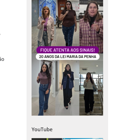
o
ão
YouTube