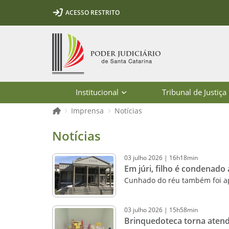
Ir para o conteúdo
Ir para a ferramenta de acessibilidade - Rybená
Ir para o menu principal
Ir para a pesquisa
Ir para o rodapé
Ir para a página inicial
ACESSO RESTRITO
1
2
3
5
6
7
Página inicial
Institucional
Tribunal de Justiça
Página inicial
Imprensa
Notícias
Notícias - Imprensa - Poder Judiciár
Notícias
03
julho
2026
|
16h18min
Em júri, filho é condenado
Cunhado do réu também foi ap
03
julho
2026
|
15h58min
Brinquedoteca torna atend