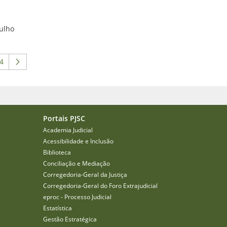
julho
4
 ABA para navegar.
 intermediárias Usar ABA para navegar.
ágina
Portais PJSC
Academia Judicial
Acessibilidade e Inclusão
Biblioteca
Conciliação e Mediação
Corregedoria-Geral da Justiça
Corregedoria-Geral do Foro Extrajudicial
eproc - Processo Judicial
Estatística
Gestão Estratégica