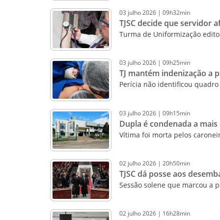
03
julho
2026
|
09h32min
TJSC decide que servidor 
Turma de Uniformização edit
03
julho
2026
|
09h25min
TJ mantém indenização a p
Perícia não identificou quadr
03
julho
2026
|
09h15min
Dupla é condenada a mais d
Vítima foi morta pelos caronei
02
julho
2026
|
20h50min
TJSC dá posse aos desemb
Sessão solene que marcou a po
02
julho
2026
|
16h28min