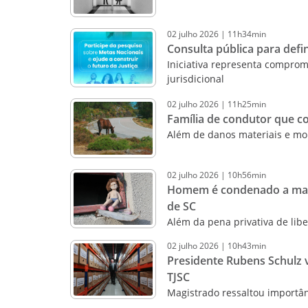
02
julho
2026
|
11h34min
Consulta pública para defi
Iniciativa representa comprom
jurisdicional
02
julho
2026
|
11h25min
Família de condutor que co
Além de danos materiais e mor
02
julho
2026
|
10h56min
Homem é condenado a mais 
de SC
Além da pena privativa de lib
02
julho
2026
|
10h43min
Presidente Rubens Schulz v
TJSC
Magistrado ressaltou importân