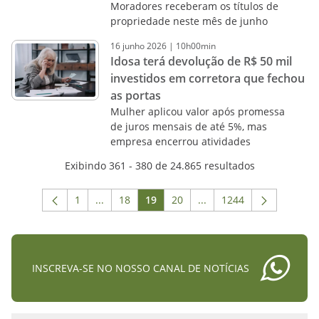
Moradores receberam os títulos de
propriedade neste mês de junho
16
junho
2026
|
10h00min
Idosa terá devolução de R$ 50 mil
investidos em corretora que fechou
as portas
Mulher aplicou valor após promessa
de juros mensais de até 5%, mas
empresa encerrou atividades
Exibindo 361 - 380 de 24.865 resultados
1
...
18
19
20
...
1244
Página
Páginas intermediárias Usar ABA para navega
Página
Página
Página
Páginas intermediárias 
Página
INSCREVA-SE NO NOSSO CANAL DE NOTÍCIAS