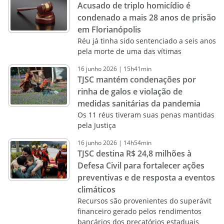
Acusado de triplo homicídio é
condenado a mais 28 anos de prisão
em Florianópolis
Réu já tinha sido sentenciado a seis anos
pela morte de uma das vítimas
16
junho
2026
|
15h41min
TJSC mantém condenações por
rinha de galos e violação de
medidas sanitárias da pandemia
Os 11 réus tiveram suas penas mantidas
pela Justiça
16
junho
2026
|
14h54min
TJSC destina R$ 24,8 milhões à
Defesa Civil para fortalecer ações
preventivas e de resposta a eventos
climáticos
Recursos são provenientes do superávit
financeiro gerado pelos rendimentos
bancários dos precatórios estaduais