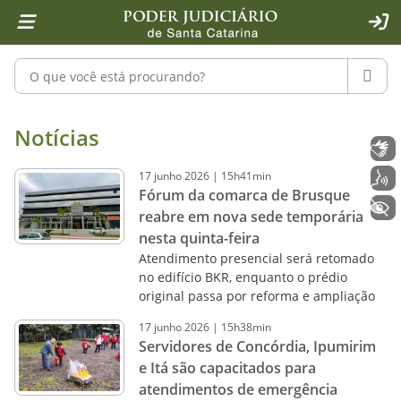
Página inicial
Ir para o conteúdo
Ir para a ferramenta de acessibilidade - Rybená
Ir para o menu principal
Ir para a pesquisa
Ir para o rodapé
Ir para a página inicial
1
2
4
5
6
7
ACE
Pesquisar no portal
PESQU
Notícias - Imprensa - Poder Judiciár
Notícias
Libras
17
junho
2026
|
15h41min
Voz
Fórum da comarca de Brusque
+ Acessibilidade
reabre em nova sede temporária
nesta quinta-feira
Atendimento presencial será retomado
no edifício BKR, enquanto o prédio
original passa por reforma e ampliação
17
junho
2026
|
15h38min
Servidores de Concórdia, Ipumirim
e Itá são capacitados para
atendimentos de emergência