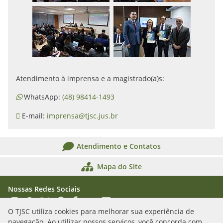
Atendimento à imprensa e a magistrado(a)s:
WhatsApp:
(48) 98414-1493
E-mail:
imprensa@tjsc.jus.br
Atendimento e Contatos
Mapa do Site
Nossas Redes Sociais
Acessar Instagram
Acessar WhatsApp
Acessar X
Acessar Threads
Acessar Facebook
Acessar YouTube
Acessar Flickr
Acessar SoundCloud
O TJSC utiliza cookies para melhorar sua experiência de
navegação. Ao utilizar nossos serviços, você concorda com