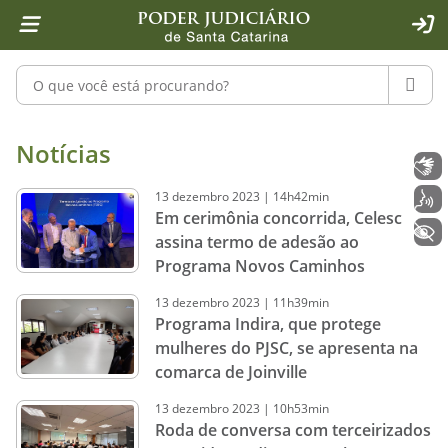
Página inicial
Ir para o conteúdo
Ir para a ferramenta de acessibilidade - Rybená
Ir para o menu principal
Ir para a pesquisa
Ir para o rodapé
Ir para a página inicial
1
2
4
5
6
7
ACE
Pesquisar no portal
PESQU
Notícias - Imprensa - Poder Judiciár
Notícias
Libras
13
dezembro
2023
|
14h42min
Voz
Em cerimônia concorrida, Celesc
+ Acessibilidade
assina termo de adesão ao
Programa Novos Caminhos
13
dezembro
2023
|
11h39min
Programa Indira, que protege
mulheres do PJSC, se apresenta na
comarca de Joinville
13
dezembro
2023
|
10h53min
Roda de conversa com terceirizados