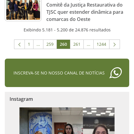
Comitê da Justiça Restaurativa do
TJSC quer estender dinâmica para
comarcas do Oeste
Exibindo 5.181 - 5.200 de 24.876 resultados
1
...
259
260
261
...
1244
Página
Páginas intermediárias Usar ABA para navegar.
Página
Página
Página
Páginas intermediária
Página
INSCREVA-SE NO NOSSO CANAL DE NOTÍCIAS
Instagram