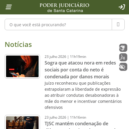
Página inicial
Ir para o conteúdo
Ir para a ferramenta de acessibilidade - Rybená
Ir para o menu principal
Ir para a pesquisa
Ir para o rodapé
Ir para a página inicial
1
2
4
5
6
7
ACE
Pesquisar no portal
PESQU
Notícias - Imprensa - Poder Judiciár
Notícias
Libras
23
julho
2026
|
11h19min
Voz
Sogra que atacou nora em redes
+ Acessibilidade
sociais por conta do neto é
condenada por danos morais
Juízo reconheceu que publicações
extrapolaram a liberdade de expressão
ao atribuir condutas desabonadoras à
mãe do menor e incentivar comentários
ofensivos
23
julho
2026
|
11h16min
TJSC mantém condenação de