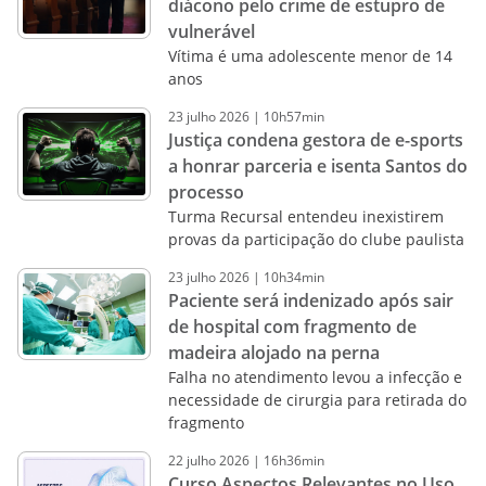
diácono pelo crime de estupro de
vulnerável
Vítima é uma adolescente menor de 14
anos
23
julho
2026
|
10h57min
Justiça condena gestora de e-sports
a honrar parceria e isenta Santos do
processo
Turma Recursal entendeu inexistirem
provas da participação do clube paulista
23
julho
2026
|
10h34min
Paciente será indenizado após sair
de hospital com fragmento de
madeira alojado na perna
Falha no atendimento levou a infecção e
necessidade de cirurgia para retirada do
fragmento
22
julho
2026
|
16h36min
Curso Aspectos Relevantes no Uso