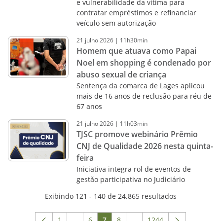
e vulnerabilidade da vítima para
contratar empréstimos e refinanciar
veículo sem autorização
21
julho
2026
|
11h30min
Homem que atuava como Papai
Noel em shopping é condenado por
abuso sexual de criança
Sentença da comarca de Lages aplicou
mais de 16 anos de reclusão para réu de
67 anos
21
julho
2026
|
11h03min
TJSC promove webinário Prêmio
CNJ de Qualidade 2026 nesta quinta-
feira
Iniciativa integra rol de eventos de
gestão participativa no Judiciário
Exibindo 121 - 140 de 24.865 resultados
1
...
6
7
8
...
1244