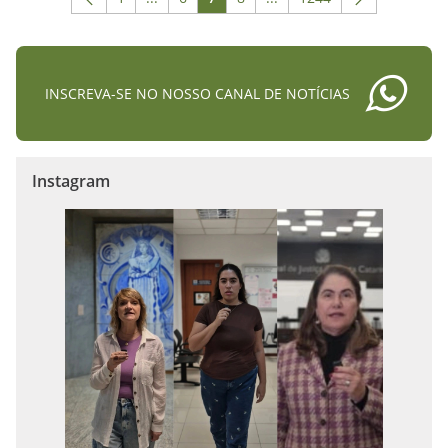
Página
Páginas intermediárias Usar ABA para naveg
Página
Página
Página
Páginas intermediárias Us
Página
INSCREVA-SE NO NOSSO CANAL DE NOTÍCIAS
Instagram