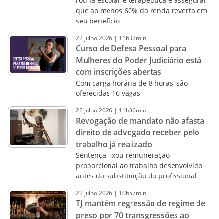
rotina escolar e terapêutica e assegurar
que ao menos 60% da renda reverta em
seu benefício
22
julho
2026
|
11h32min
Curso de Defesa Pessoal para
Mulheres do Poder Judiciário está
com inscrições abertas
Com carga horária de 8 horas, são
oferecidas 16 vagas
22
julho
2026
|
11h06min
Revogação de mandato não afasta
direito de advogado receber pelo
trabalho já realizado
Sentença fixou remuneração
proporcional ao trabalho desenvolvido
antes da substituição do profissional
22
julho
2026
|
10h57min
TJ mantém regressão de regime de
preso por 70 transgressões ao