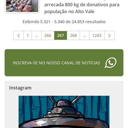
arrecada 800 kg de donativos para
população no Alto Vale
Exibindo 5.321 - 5.340 de 24.853 resultados
1
...
266
267
268
...
1243
Página
Páginas intermediárias Usar ABA para navegar.
Página
Página
Página
Páginas intermediária
Página
INSCREVA-SE NO NOSSO CANAL DE NOTÍCIAS
Instagram