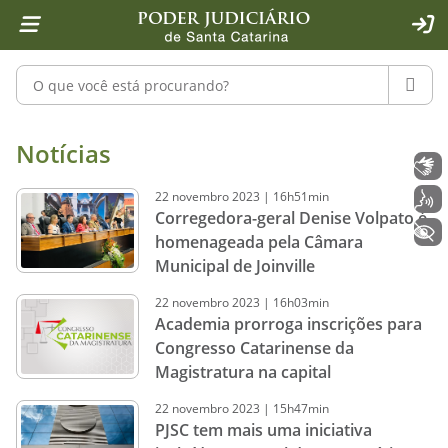
Página inicial
Ir para o conteúdo
Ir para a ferramenta de acessibilidade - Rybená
Ir para o menu principal
Ir para a pesquisa
Ir para o rodapé
Ir para a página inicial
1
2
4
5
6
7
ACE
Pesquisar no portal
PESQU
Notícias - Imprensa - Poder Judiciár
Notícias
Libras
22
novembro
2023
|
16h51min
Voz
Corregedora-geral Denise Volpato é
+ Acessibilidade
homenageada pela Câmara
Municipal de Joinville
22
novembro
2023
|
16h03min
Academia prorroga inscrições para
Congresso Catarinense da
Magistratura na capital
22
novembro
2023
|
15h47min
PJSC tem mais uma iniciativa