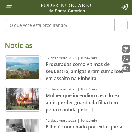
Página inicial
Ir para o conteúdo
Ir para a ferramenta de acessibilidade - Rybená
Ir para o menu principal
Ir para a pesquisa
Ir para o rodapé
Ir para a página inicial
1
2
4
5
6
7
ACE
Pesquisar no portal
PESQU
Notícias - Imprensa - Poder Judiciár
Notícias
Libras
12
dezembro
2023
|
10h42min
Voz
Procuradas como vítimas de
+ Acessibilidade
sequestro, amigas eram cúmplices
em assalto na Pinheira
12
dezembro
2023
|
10h34min
Mulher que incendiou casa do ex
após perder guarda da filha tem
pena mantida pelo TJ
12
dezembro
2023
|
10h22min
Filho é condenado por extorquir a