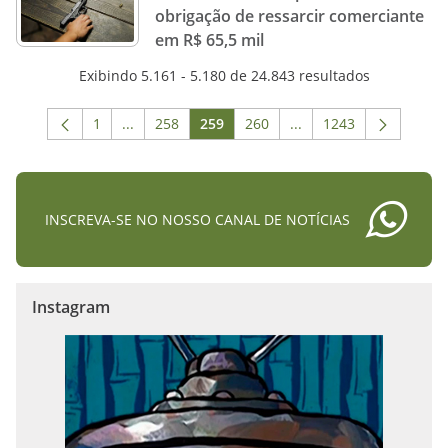
obrigação de ressarcir comerciante
em R$ 65,5 mil
Exibindo 5.161 - 5.180 de 24.843 resultados
1
...
258
259
260
...
1243
Página
Páginas intermediárias Usar ABA para navegar.
Página
Página
Página
Páginas intermediária
Página
INSCREVA-SE NO NOSSO CANAL DE NOTÍCIAS
Instagram