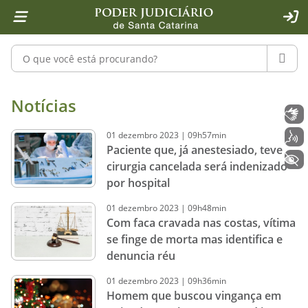
Página inicial
Ir para o conteúdo
Ir para a ferramenta de acessibilidade - Rybená
Ir para o menu principal
Ir para a pesquisa
Ir para o rodapé
Ir para a página inicial
1
2
4
5
6
7
ACE
Pesquisar no portal
PESQU
Notícias - Imprensa - Poder Judiciár
Notícias
Libras
01
dezembro
2023
|
09h57min
Voz
Paciente que, já anestesiado, teve
+ Acessibilidade
cirurgia cancelada será indenizado
por hospital
01
dezembro
2023
|
09h48min
Com faca cravada nas costas, vítima
se finge de morta mas identifica e
denuncia réu
01
dezembro
2023
|
09h36min
Homem que buscou vingança em