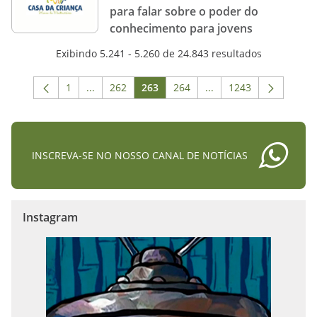
para falar sobre o poder do
conhecimento para jovens
Exibindo 5.241 - 5.260 de 24.843 resultados
1
...
262
263
264
...
1243
Página
Páginas intermediárias Usar ABA para navegar.
Página
Página
Página
Páginas intermediária
Página
INSCREVA-SE NO NOSSO CANAL DE NOTÍCIAS
Instagram