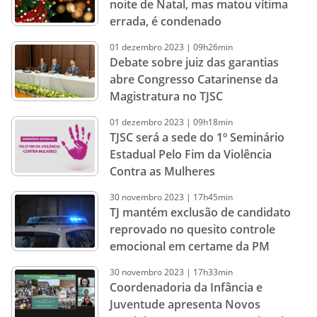
noite de Natal, mas matou vítima
errada, é condenado
01
dezembro
2023
|
09h26min
Debate sobre juiz das garantias
abre Congresso Catarinense da
Magistratura no TJSC
01
dezembro
2023
|
09h18min
TJSC será a sede do 1º Seminário
Estadual Pelo Fim da Violência
Contra as Mulheres
30
novembro
2023
|
17h45min
TJ mantém exclusão de candidato
reprovado no quesito controle
emocional em certame da PM
30
novembro
2023
|
17h33min
Coordenadoria da Infância e
Juventude apresenta Novos