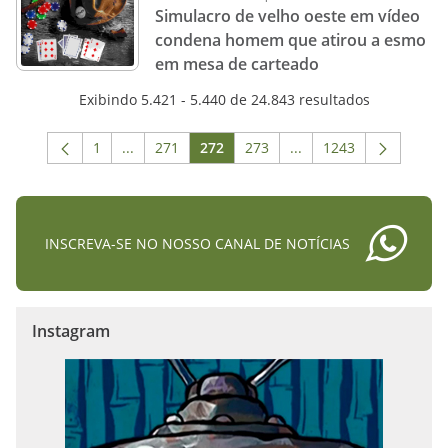
Simulacro de velho oeste em vídeo
condena homem que atirou a esmo
em mesa de carteado
Exibindo 5.421 - 5.440 de 24.843 resultados
1
...
271
272
273
...
1243
Página
Páginas intermediárias Usar ABA para navegar.
Página
Página
Página
Páginas intermediária
Página
INSCREVA-SE NO NOSSO CANAL DE NOTÍCIAS
Instagram