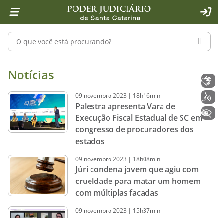
Página inicial
Ir para o conteúdo
Ir para a ferramenta de acessibilidade - Rybená
Ir para o menu principal
Ir para a pesquisa
Ir para o rodapé
Ir para a página inicial
1
2
4
5
6
7
ACE
Pesquisar no portal
PESQU
Notícias - Imprensa - Poder Judiciár
Notícias
Libras
09
novembro
2023
|
18h16min
Voz
Palestra apresenta Vara de
+ Acessibilidade
Execução Fiscal Estadual de SC em
congresso de procuradores dos
estados
09
novembro
2023
|
18h08min
Júri condena jovem que agiu com
crueldade para matar um homem
com múltiplas facadas
09
novembro
2023
|
15h37min