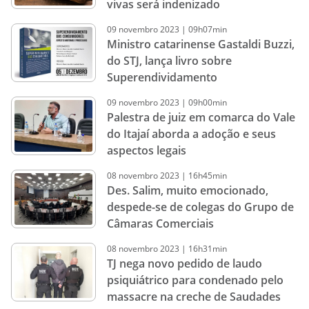
vivas será indenizado
09
novembro
2023
|
09h07min
Ministro catarinense Gastaldi Buzzi,
do STJ, lança livro sobre
Superendividamento
09
novembro
2023
|
09h00min
Palestra de juiz em comarca do Vale
do Itajaí aborda a adoção e seus
aspectos legais
08
novembro
2023
|
16h45min
Des. Salim, muito emocionado,
despede-se de colegas do Grupo de
Câmaras Comerciais
08
novembro
2023
|
16h31min
TJ nega novo pedido de laudo
psiquiátrico para condenado pelo
massacre na creche de Saudades