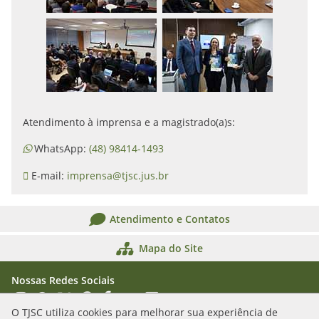
Atendimento à imprensa e a magistrado(a)s:
WhatsApp:
(48) 98414-1493
E-mail:
imprensa@tjsc.jus.br
Atendimento e Contatos
Mapa do Site
Nossas Redes Sociais
Acessar Instagram
Acessar WhatsApp
Acessar X
Acessar Threads
Acessar Facebook
Acessar YouTube
Acessar Flickr
Acessar SoundCloud
O TJSC utiliza cookies para melhorar sua experiência de