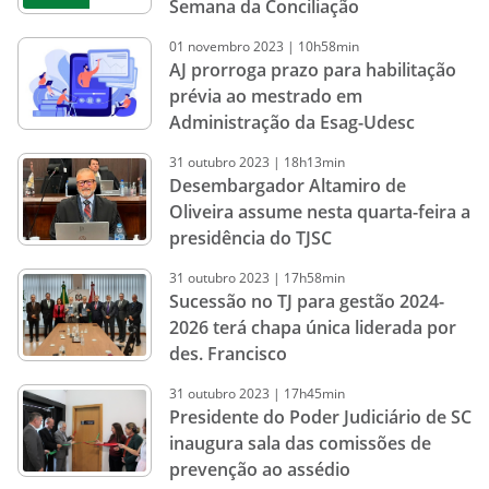
Semana da Conciliação
01
novembro
2023
|
10h58min
AJ prorroga prazo para habilitação
prévia ao mestrado em
Administração da Esag-Udesc
31
outubro
2023
|
18h13min
Desembargador Altamiro de
Oliveira assume nesta quarta-feira a
presidência do TJSC
31
outubro
2023
|
17h58min
Sucessão no TJ para gestão 2024-
2026 terá chapa única liderada por
des. Francisco
31
outubro
2023
|
17h45min
Presidente do Poder Judiciário de SC
inaugura sala das comissões de
prevenção ao assédio