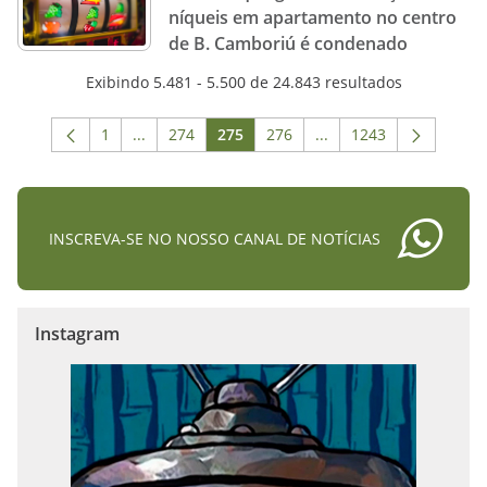
níqueis em apartamento no centro
de B. Camboriú é condenado
Exibindo 5.481 - 5.500 de 24.843 resultados
1
...
274
275
276
...
1243
Página
Páginas intermediárias Usar ABA para navegar.
Página
Página
Página
Páginas intermediária
Página
INSCREVA-SE NO NOSSO CANAL DE NOTÍCIAS
Instagram