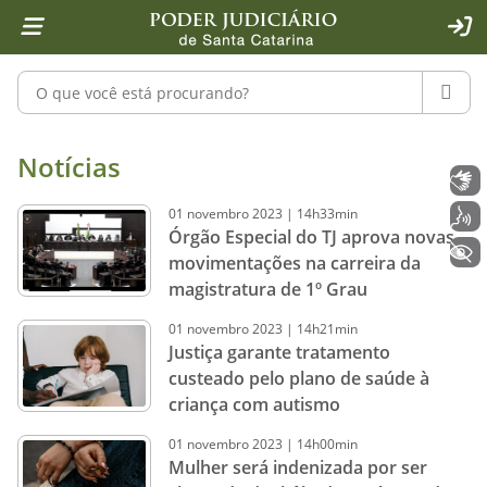
Página inicial
Ir para o conteúdo
Ir para a ferramenta de acessibilidade - Rybená
Ir para o menu principal
Ir para a pesquisa
Ir para o rodapé
Ir para a página inicial
1
2
4
5
6
7
ACE
Pesquisar no portal
PESQU
Notícias - Imprensa - Poder Judiciár
Notícias
Libras
01
novembro
2023
|
14h33min
Voz
Órgão Especial do TJ aprova novas
+ Acessibilidade
movimentações na carreira da
magistratura de 1º Grau
01
novembro
2023
|
14h21min
Justiça garante tratamento
custeado pelo plano de saúde à
criança com autismo
01
novembro
2023
|
14h00min
Mulher será indenizada por ser