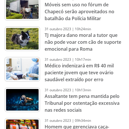
Móveis sem uso no fórum de
Chapecó serão aproveitados no
batalhão da Polícia Militar
31
outubro
2023
|
10h24min
TJ majora dano moral a tutor que
não pode voar com cão de suporte
emocional para Roma
31
outubro
2023
|
10h17min
Médico indenizará em R$ 40 mil
paciente jovem que teve ovário
saudável extraído por erro
31
outubro
2023
|
10h13min
Assaltante tem pena mantida pelo
Tribunal por ostentação excessiva
nas redes sociais
31
outubro
2023
|
09h34min
Homem que gerenciava caça-