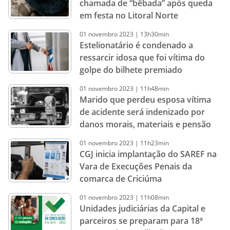
chamada de “bêbada” após queda
em festa no Litoral Norte
01
novembro
2023
|
13h30min
Estelionatário é condenado a
ressarcir idosa que foi vítima do
golpe do bilhete premiado
01
novembro
2023
|
11h48min
Marido que perdeu esposa vítima
de acidente será indenizado por
danos morais, materiais e pensão
01
novembro
2023
|
11h23min
CGJ inicia implantação do SAREF na
Vara de Execuções Penais da
comarca de Criciúma
01
novembro
2023
|
11h08min
Unidades judiciárias da Capital e
parceiros se preparam para 18ª