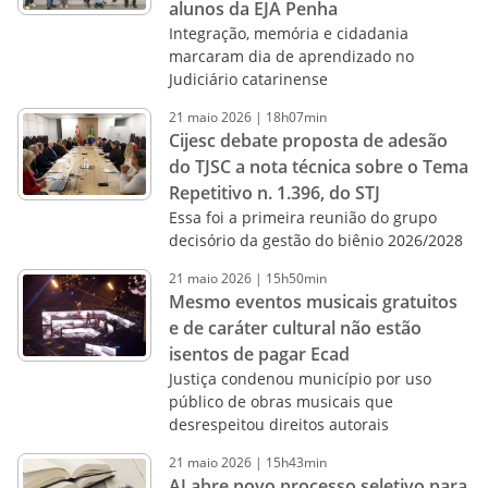
alunos da EJA Penha
Integração, memória e cidadania
marcaram dia de aprendizado no
Judiciário catarinense
21
maio
2026
|
18h07min
Cijesc debate proposta de adesão
do TJSC a nota técnica sobre o Tema
Repetitivo n. 1.396, do STJ
Essa foi a primeira reunião do grupo
decisório da gestão do biênio 2026/2028
21
maio
2026
|
15h50min
Mesmo eventos musicais gratuitos
e de caráter cultural não estão
isentos de pagar Ecad
Justiça condenou município por uso
público de obras musicais que
desrespeitou direitos autorais
21
maio
2026
|
15h43min
AJ abre novo processo seletivo para