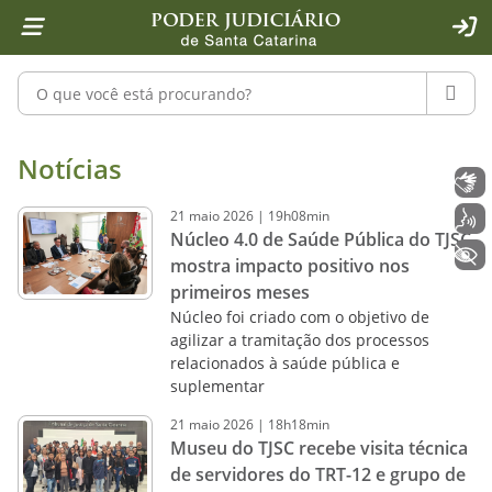
Página inicial
Ir para o conteúdo
Ir para a ferramenta de acessibilidade - Rybená
Ir para o menu principal
Ir para a pesquisa
Ir para o rodapé
Ir para a página inicial
1
2
4
5
6
7
ACE
Pesquisar no portal
PESQU
Notícias - Imprensa - Poder Judiciár
Notícias
Libras
21
maio
2026
|
19h08min
Voz
Núcleo 4.0 de Saúde Pública do TJSC
+ Acessibilidade
mostra impacto positivo nos
primeiros meses
Núcleo foi criado com o objetivo de
agilizar a tramitação dos processos
relacionados à saúde pública e
suplementar
21
maio
2026
|
18h18min
Museu do TJSC recebe visita técnica
de servidores do TRT-12 e grupo de