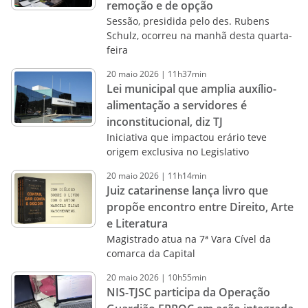
remoção e de opção
Sessão, presidida pelo des. Rubens
Schulz, ocorreu na manhã desta quarta-
feira
20
maio
2026
|
11h37min
Lei municipal que amplia auxílio-
alimentação a servidores é
inconstitucional, diz TJ
Iniciativa que impactou erário teve
origem exclusiva no Legislativo
20
maio
2026
|
11h14min
Juiz catarinense lança livro que
propõe encontro entre Direito, Arte
e Literatura
Magistrado atua na 7ª Vara Cível da
comarca da Capital
20
maio
2026
|
10h55min
NIS-TJSC participa da Operação