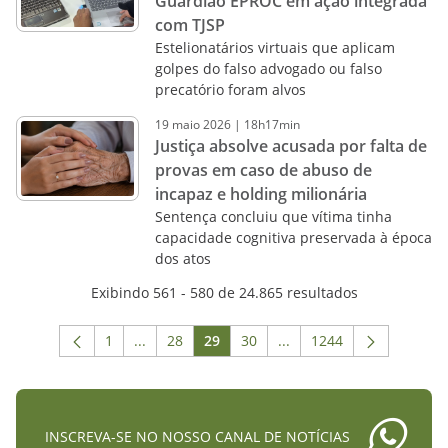
Guardião EPROC em ação integrada
com TJSP
Estelionatários virtuais que aplicam
golpes do falso advogado ou falso
precatório foram alvos
19
maio
2026
|
18h17min
Justiça absolve acusada por falta de
provas em caso de abuso de
incapaz e holding milionária
Sentença concluiu que vítima tinha
capacidade cognitiva preservada à época
dos atos
Exibindo 561 - 580 de 24.865 resultados
1
...
28
29
30
...
1244
Página
Páginas intermediárias Usar ABA para navega
Página
Página
Página
Páginas intermediárias 
Página
INSCREVA-SE NO NOSSO CANAL DE NOTÍCIAS