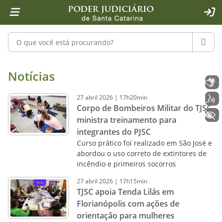
Página inicial
Ir para o conteúdo
Ir para a ferramenta de acessibilidade - Rybená
Ir para o menu principal
Ir para a pesquisa
Ir para o rodapé
Ir para a página inicial
1
2
4
5
6
7
ACE
Pesquisar no portal
PESQU
Notícias - Imprensa - Poder Judiciár
Notícias
Libras
27
abril
2026
|
17h20min
Voz
Corpo de Bombeiros Militar do TJSC
+ Acessibilidade
ministra treinamento para
integrantes do PJSC
Curso prático foi realizado em São José e
abordou o uso correto de extintores de
incêndio e primeiros socorros
27
abril
2026
|
17h15min
TJSC apoia Tenda Lilás em
Florianópolis com ações de
orientação para mulheres