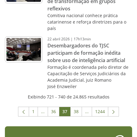
de transformação em grupos
reflexivos
Comitiva nacional conhece prática
catarinense e reforça diretrizes para o
país
22
abril
2026
|
17h13min
Desembargadores do TJSC
participam de formação inédita
sobre uso de inteligência artificial
Formação é coordenada pelo diretor de
Capacitação de Serviços Judiciários da
Academia Judicial, juiz Romano
José Enzweiler
Exibindo 721 - 740 de 24.865 resultados
1
...
36
37
38
...
1244
Página
Páginas intermediárias Usar ABA para navega
Página
Página
Página
Páginas intermediárias 
Página