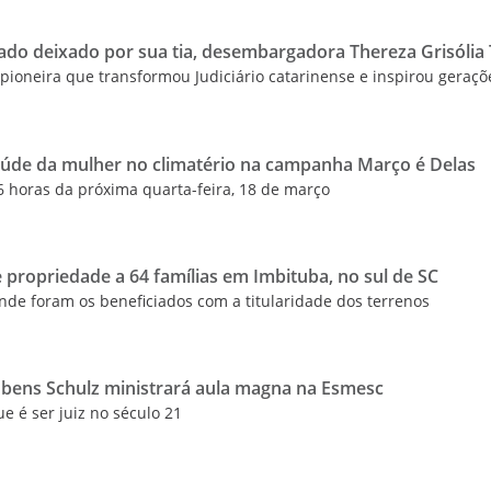
gado deixado por sua tia, desembargadora Thereza Grisólia
a pioneira que transformou Judiciário catarinense e inspirou geraçõ
úde da mulher no climatério na campanha Março é Delas
16 horas da próxima quarta-feira, 18 de março
e propriedade a 64 famílias em Imbituba, no sul de SC
de foram os beneficiados com a titularidade dos terrenos
Rubens Schulz ministrará aula magna na Esmesc
ue é ser juiz no século 21