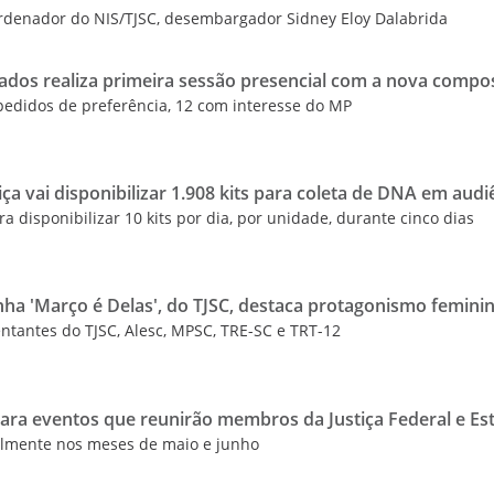
ordenador do NIS/TJSC, desembargador Sidney Eloy Dalabrida
dos realiza primeira sessão presencial com a nova compo
pedidos de preferência, 12 com interesse do MP
ça vai disponibilizar 1.908 kits para coleta de DNA em audi
a disponibilizar 10 kits por dia, por unidade, durante cinco dias
ha 'Março é Delas', do TJSC, destaca protagonismo femini
tantes do TJSC, Alesc, MPSC, TRE-SC e TRT-12
para eventos que reunirão membros da Justiça Federal e Es
almente nos meses de maio e junho