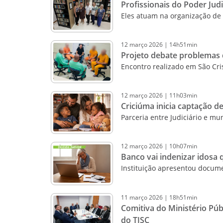
Profissionais do Poder Jud
Eles atuam na organização de 
12
março
2026
|
14h51min
Projeto debate problemas d
Encontro realizado em São Cris
12
março
2026
|
11h03min
Criciúma inicia captação 
Parceria entre Judiciário e mun
12
março
2026
|
10h07min
Banco vai indenizar idosa q
Instituição apresentou docum
11
março
2026
|
18h51min
Comitiva do Ministério Públ
do TJSC