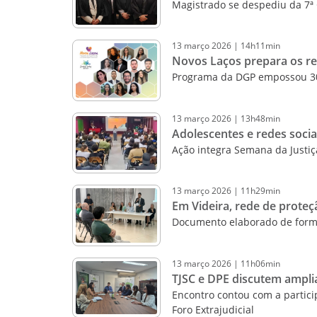
Magistrado se despediu da 7ª 
13
março
2026
|
14h11min
Novos Laços prepara os re
Programa da DGP empossou 30
13
março
2026
|
13h48min
Adolescentes e redes sociai
Ação integra Semana da Justi
13
março
2026
|
11h29min
Em Videira, rede de proteç
Documento elaborado de forma 
13
março
2026
|
11h06min
TJSC e DPE discutem amplia
Encontro contou com a partici
Foro Extrajudicial