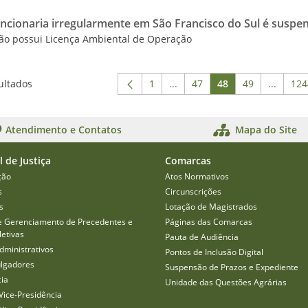
ncionaria irregularmente em São Francisco do Sul é suspe
não possui Licença Ambiental de Operação
ultados
1
...
47
48
49
...
124
Página
Páginas intermediárias Usar
Página
Página
Página
Páginas
P
Atendimento e Contatos
Mapa do Site
l de Justiça
Comarcas
ção
Atos Normativos
s
Circunscrições
s
Lotação de Magistrados
e Gerenciamento de Precedentes e
Páginas das Comarcas
etivas
Pauta de Audiência
dministrativos
Pontos de Inclusão Digital
ulgadores
Suspensão de Prazos e Expediente
cia
Unidade das Questões Agrárias
Vice-Presidência