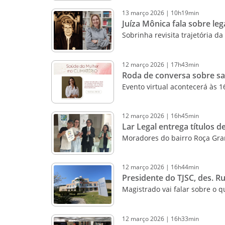
13
março
2026
|
10h19min
Juíza Mônica fala sobre le
Sobrinha revisita trajetória d
12
março
2026
|
17h43min
Roda de conversa sobre sa
Evento virtual acontecerá às 
12
março
2026
|
16h45min
Lar Legal entrega títulos d
Moradores do bairro Roça Gran
12
março
2026
|
16h44min
Presidente do TJSC, des. 
Magistrado vai falar sobre o q
12
março
2026
|
16h33min