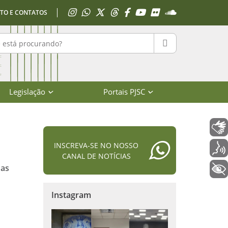
Acessar Instagram
Acessar WhatsApp
Acessar X
Acessar Threads
Acessar Facebook
Acessar YouTube
Acessar Flickr
Acessar SoundClo
TO E CONTATOS
r no portal
PESQUISAR
Legislação
Portais PJSC
Libras
INSCREVA-SE NO NOSSO
Voz
CANAL DE NOTÍCIAS
oas
+ Acessibilidade
Instagram