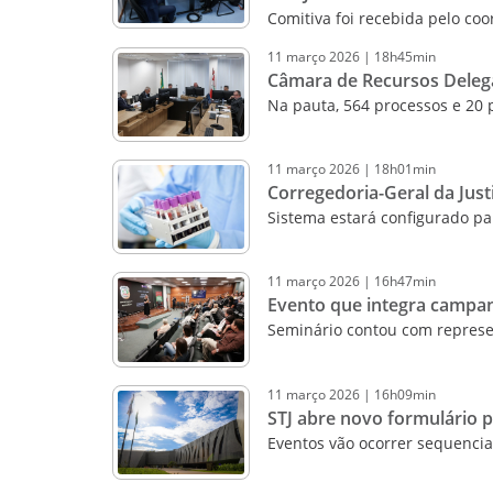
Comitiva foi recebida pelo co
11
março
2026
|
18h45min
Câmara de Recursos Delega
Na pauta, 564 processos e 20 
11
março
2026
|
18h01min
Corregedoria-Geral da Justi
Sistema estará configurado par
11
março
2026
|
16h47min
Evento que integra campan
Seminário contou com represen
11
março
2026
|
16h09min
STJ abre novo formulário 
Eventos vão ocorrer sequenci