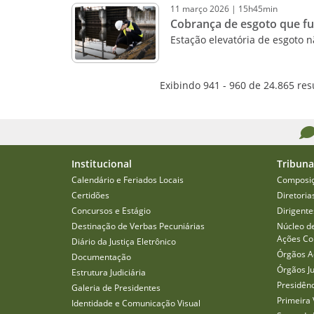
11
março
2026
|
15h45min
Cobrança de esgoto que fu
Estação elevatória de esgoto 
Exibindo 941 - 960 de 24.865 res
Institucional
Tribuna
Calendário e Feriados Locais
Composi
Certidões
Diretoria
Concursos e Estágio
Dirigente
Destinação de Verbas Pecuniárias
Núcleo d
Ações Col
Diário da Justiça Eletrônico
Órgãos A
Documentação
Órgãos J
Estrutura Judiciária
Presidên
Galeria de Presidentes
Primeira 
Identidade e Comunicação Visual