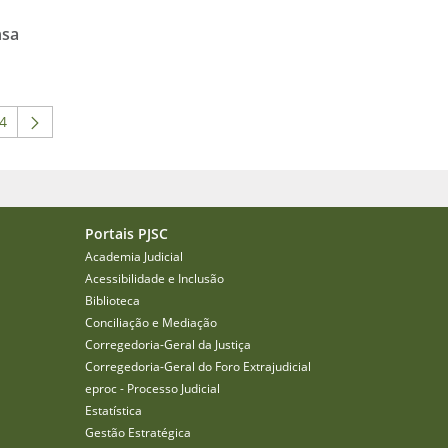
nsa
4
 ABA para navegar.
 intermediárias Usar ABA para navegar.
ágina
Portais PJSC
Academia Judicial
Acessibilidade e Inclusão
Biblioteca
Conciliação e Mediação
Corregedoria-Geral da Justiça
Corregedoria-Geral do Foro Extrajudicial
eproc - Processo Judicial
Estatística
Gestão Estratégica