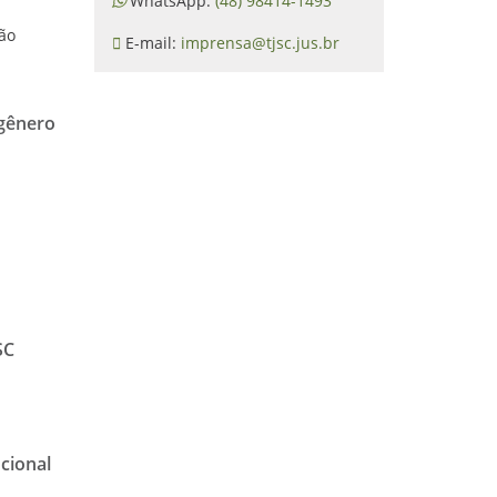
WhatsApp:
(48) 98414-1493
o
ção
E-mail:
imprensa@tjsc.jus.br
 gênero
SC
ucional