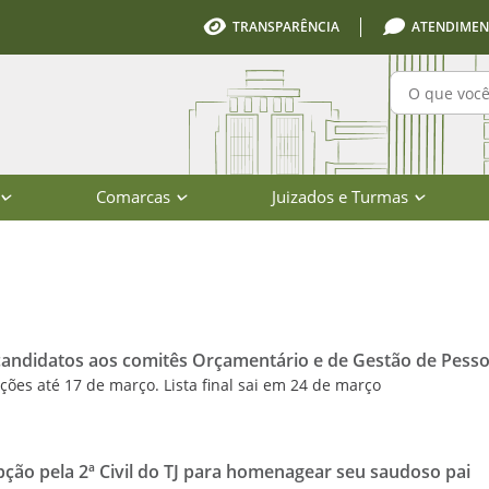
TRANSPARÊNCIA
ATENDIMEN
Pesquisa
Comarcas
Juizados e Turmas
io de Santa Catarina
s candidatos aos comitês Orçamentário e de Gestão de Pess
ões até 17 de março. Lista final sai em 24 de março
ção pela 2ª Civil do TJ para homenagear seu saudoso pai