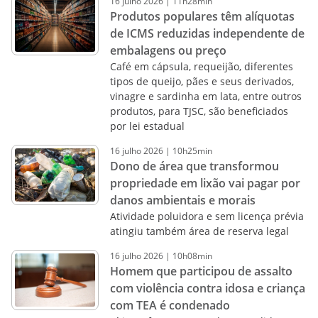
16
julho
2026
|
11h28min
Produtos populares têm alíquotas
de ICMS reduzidas independente de
embalagens ou preço
Café em cápsula, requeijão, diferentes
tipos de queijo, pães e seus derivados,
vinagre e sardinha em lata, entre outros
produtos, para TJSC, são beneficiados
por lei estadual
16
julho
2026
|
10h25min
Dono de área que transformou
propriedade em lixão vai pagar por
danos ambientais e morais
Atividade poluidora e sem licença prévia
atingiu também área de reserva legal
16
julho
2026
|
10h08min
Homem que participou de assalto
com violência contra idosa e criança
com TEA é condenado