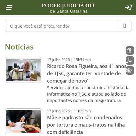
Página inicial
Ir para o conteúdo
Ir para a ferramenta de acessibilidade - Rybená
Ir para o menu principal
Ir para a pesquisa
Ir para o rodapé
Ir para a página inicial
1
2
4
5
6
7
ACE
Pesquisar no portal
PESQU
Notícias - Imprensa - Poder Judiciár
Notícias
Libras
17
julho
2026
|
15h51min
Voz
Ricardo Rosa Figueira, aos 41 anos
+ Acessibilidade
de TJSC, garante ter 'vontade de
começar de novo'
Servidor ajudou a construir a história da
Informática no TJSC e atuou ao lado de
importantes nomes da magistratura
17
julho
2026
|
11h39min
Mãe e padrasto são condenados
por tortura e maus-tratos na filha
com deficiência