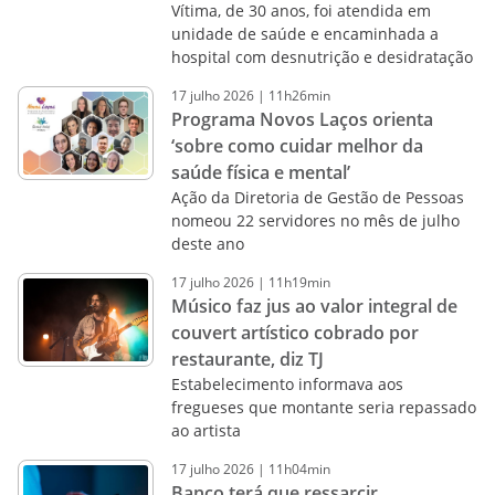
Vítima, de 30 anos, foi atendida em
unidade de saúde e encaminhada a
hospital com desnutrição e desidratação
17
julho
2026
|
11h26min
Programa Novos Laços orienta
‘sobre como cuidar melhor da
saúde física e mental’
Ação da Diretoria de Gestão de Pessoas
nomeou 22 servidores no mês de julho
deste ano
17
julho
2026
|
11h19min
Músico faz jus ao valor integral de
couvert artístico cobrado por
restaurante, diz TJ
Estabelecimento informava aos
fregueses que montante seria repassado
ao artista
17
julho
2026
|
11h04min
Banco terá que ressarcir