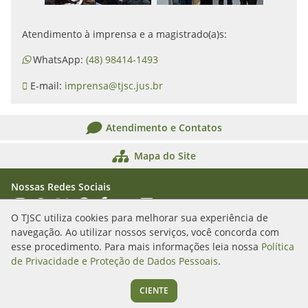
Atendimento à imprensa e a magistrado(a)s:
WhatsApp:
(48) 98414-1493
E-mail:
imprensa@tjsc.jus.br
Atendimento e Contatos
Mapa do Site
Nossas Redes Sociais
Acessar Instagram
Acessar WhatsApp
Acessar X
Acessar Threads
Acessar Facebook
Acessar YouTube
Acessar Flickr
Acessar SoundCloud
O TJSC utiliza cookies para melhorar sua experiência de
navegação. Ao utilizar nossos serviços, você concorda com
Rua Álvaro Millen da Silveira, n. 208
esse procedimento. Para mais informações leia nossa
Política
Florianópolis/SC - CEP: 88020-901
de Privacidade e Proteção de Dados Pessoais
.
(48) 3287-1000
CIENTE
Segunda a sexta das 12h às 19h