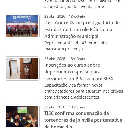
Eventual inércia deve ser resolvida com
a substituição de inventariante
28
abril
2026
|
18h50min
Des. André Dacol prestigia Ciclo de
Estudos do Controle Público da
Administração Municipal
Representantes de 43 municípios
marcaram presença
28
abril
2026
|
18h13min
Inscrições ao curso sobre
depoimento especial para
servidores do PJSC vão até 30/4
Capacitação visa formar novos
entrevistadores para atuarem nas oitivas
com crianças e adolescentes
28
abril
2026
|
18h11min
TJSC confirma condenação de
torcedores de Joinville por tentativa
de homicídio