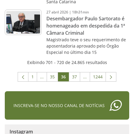
Santa Catarina
27
abril
2026
|
18h31min
Desembargador Paulo Sartorato é
homenageado em despedida da 1ª
Câmara Criminal
Magistrado teve o seu requerimento de
aposentadoria aprovado pelo Órgão
Especial no último dia 15
Exibindo 701 - 720 de 24.865 resultados
1
...
35
36
37
...
1244
Página
Páginas intermediárias Usar ABA para navega
Página
Página
Página
Páginas intermediárias 
Página
INSCREVA-SE NO NOSSO CANAL DE NOTÍCIAS
Instagram