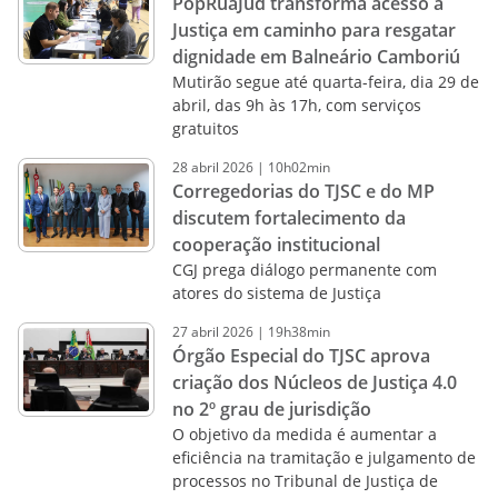
PopRuaJud transforma acesso à
Justiça em caminho para resgatar
dignidade em Balneário Camboriú
Mutirão segue até quarta-feira, dia 29 de
abril, das 9h às 17h, com serviços
gratuitos
28
abril
2026
|
10h02min
Corregedorias do TJSC e do MP
discutem fortalecimento da
cooperação institucional
CGJ prega diálogo permanente com
atores do sistema de Justiça
27
abril
2026
|
19h38min
Órgão Especial do TJSC aprova
criação dos Núcleos de Justiça 4.0
no 2º grau de jurisdição
O objetivo da medida é aumentar a
eficiência na tramitação e julgamento de
processos no Tribunal de Justiça de