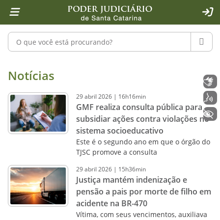
Página inicial
Ir para o conteúdo
Ir para a ferramenta de acessibilidade - Rybená
Ir para o menu principal
Ir para a pesquisa
Ir para o rodapé
Ir para a página inicial
1
2
4
5
6
7
ACE
Pesquisar no portal
PESQU
Notícias - Imprensa - Poder Judiciár
Notícias
Libras
29
abril
2026
|
16h16min
Voz
GMF realiza consulta pública para
+ Acessibilidade
subsidiar ações contra violações no
sistema socioeducativo
Este é o segundo ano em que o órgão do
TJSC promove a consulta
29
abril
2026
|
15h36min
Justiça mantém indenização e
pensão a pais por morte de filho em
acidente na BR-470
Vítima, com seus vencimentos, auxiliava