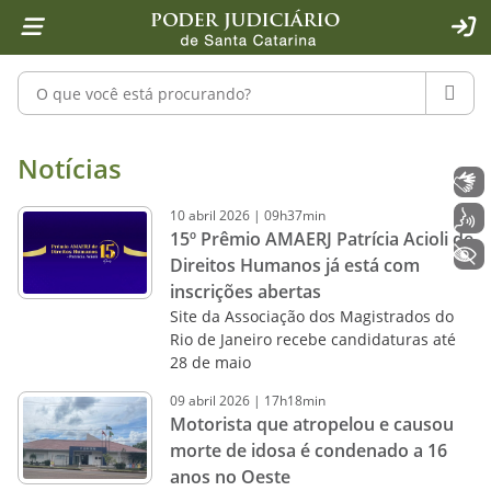
Página inicial
Ir para o conteúdo
Ir para a ferramenta de acessibilidade - Rybená
Ir para o menu principal
Ir para a pesquisa
Ir para o rodapé
Ir para a página inicial
1
2
4
5
6
7
ACE
Pesquisar no portal
PESQU
Notícias - Imprensa - Poder Judiciár
Notícias
Libras
10
abril
2026
|
09h37min
Voz
15º Prêmio AMAERJ Patrícia Acioli de
+ Acessibilidade
Direitos Humanos já está com
inscrições abertas
Site da Associação dos Magistrados do
Rio de Janeiro recebe candidaturas até
28 de maio
09
abril
2026
|
17h18min
Motorista que atropelou e causou
morte de idosa é condenado a 16
anos no Oeste