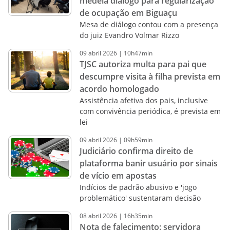
medeia diálogo para regularização
de ocupação em Biguaçu
Mesa de diálogo contou com a presença
do juiz Evandro Volmar Rizzo
09
abril
2026
|
10h47min
TJSC autoriza multa para pai que
descumpre visita à filha prevista em
acordo homologado
Assistência afetiva dos pais, inclusive
com convivência periódica, é prevista em
lei
09
abril
2026
|
09h59min
Judiciário confirma direito de
plataforma banir usuário por sinais
de vício em apostas
Indícios de padrão abusivo e 'jogo
problemático' sustentaram decisão
08
abril
2026
|
16h35min
Nota de falecimento: servidora