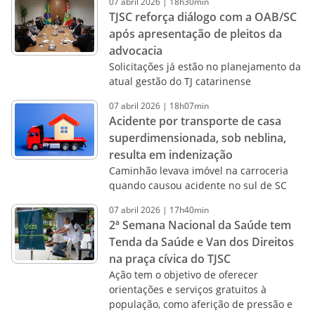
07
abril
2026
|
18h30min
TJSC reforça diálogo com a OAB/SC
após apresentação de pleitos da
advocacia
Solicitações já estão no planejamento da
atual gestão do TJ catarinense
07
abril
2026
|
18h07min
Acidente por transporte de casa
superdimensionada, sob neblina,
resulta em indenização
Caminhão levava imóvel na carroceria
quando causou acidente no sul de SC
07
abril
2026
|
17h40min
2ª Semana Nacional da Saúde tem
Tenda da Saúde e Van dos Direitos
na praça cívica do TJSC
Ação tem o objetivo de oferecer
orientações e serviços gratuitos à
população, como aferição de pressão e