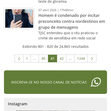
teste de glicemia
07
abril
2026
|
17h40min
Homem é condenado por incitar
preconceito contra nordestinos em
grupo de mensagens
TJSC entendeu que o réu praticou o
crime de xenofobia em rede social
Exibindo 801 - 820 de 24.865 resultados
1
...
40
41
42
...
1244
Página
Páginas intermediárias Usar ABA para navega
Página
Página
Página
Páginas intermediárias 
Página
INSCREVA-SE NO NOSSO CANAL DE NOTÍCIAS
Instagram