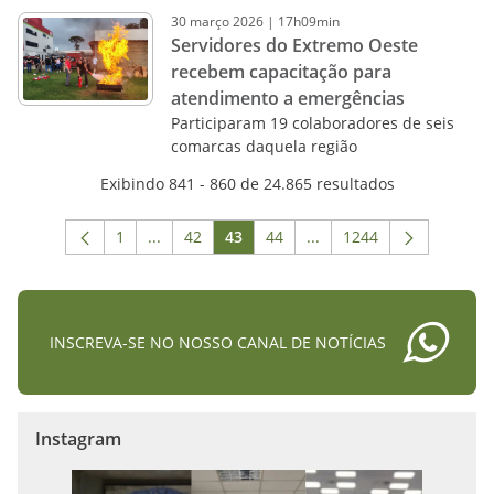
30
março
2026
|
17h09min
Servidores do Extremo Oeste
recebem capacitação para
atendimento a emergências
Participaram 19 colaboradores de seis
comarcas daquela região
Exibindo 841 - 860 de 24.865 resultados
1
...
42
43
44
...
1244
Página
Páginas intermediárias Usar ABA para navega
Página
Página
Página
Páginas intermediárias 
Página
INSCREVA-SE NO NOSSO CANAL DE NOTÍCIAS
Instagram