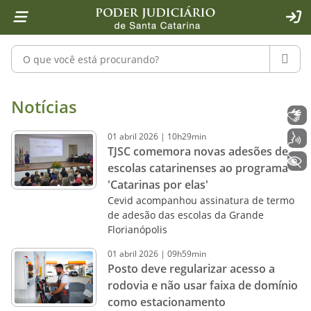
Página inicial
Ir para o conteúdo
Ir para a ferramenta de acessibilidade - Rybená
Ir para o menu principal
Ir para a pesquisa
Ir para o rodapé
Ir para a página inicial
1
2
4
5
6
7
ACE
Pesquisar no portal
PESQU
Notícias - Imprensa - Poder Judiciár
Notícias
Libras
01
abril
2026
|
10h29min
Voz
TJSC comemora novas adesões de
+ Acessibilidade
escolas catarinenses ao programa
'Catarinas por elas'
Cevid acompanhou assinatura de termo
de adesão das escolas da Grande
Florianópolis
01
abril
2026
|
09h59min
Posto deve regularizar acesso a
rodovia e não usar faixa de domínio
como estacionamento