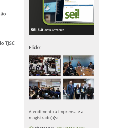
ção
do TJSC
Flickr
C
Atendimento à imprensa e a
magistrado(a)s: