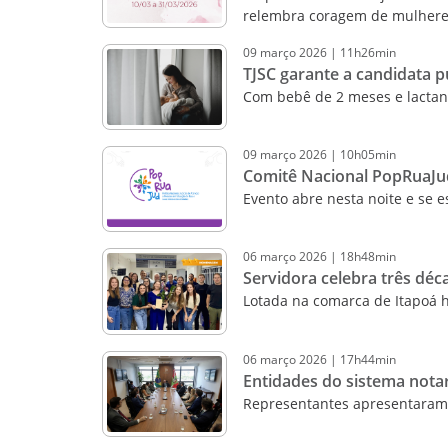
relembra coragem de mulheres 
09
março
2026
|
11h26min
TJSC garante a candidata p
Com bebê de 2 meses e lactan
09
março
2026
|
10h05min
Comitê Nacional PopRuaJud
Evento abre nesta noite e se
06
março
2026
|
18h48min
Servidora celebra três déc
Lotada na comarca de Itapoá 
06
março
2026
|
17h44min
Entidades do sistema notari
Representantes apresentaram p