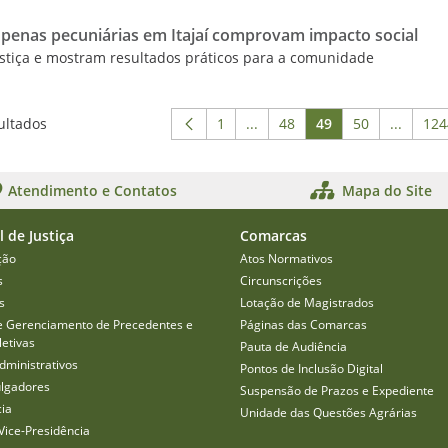
 penas pecuniárias em Itajaí comprovam impacto social
Justiça e mostram resultados práticos para a comunidade
ultados
1
...
48
49
50
...
124
Página
Páginas intermediárias Usar
Página
Página
Página
Páginas
P
Atendimento e Contatos
Mapa do Site
l de Justiça
Comarcas
ção
Atos Normativos
s
Circunscrições
s
Lotação de Magistrados
e Gerenciamento de Precedentes e
Páginas das Comarcas
etivas
Pauta de Audiência
dministrativos
Pontos de Inclusão Digital
ulgadores
Suspensão de Prazos e Expediente
cia
Unidade das Questões Agrárias
Vice-Presidência