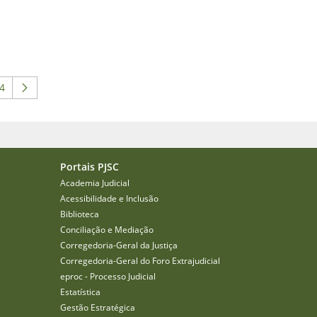
4
 ABA para navegar.
 intermediárias Usar ABA para navegar.
ágina
Portais PJSC
Academia Judicial
Acessibilidade e Inclusão
Biblioteca
Conciliação e Mediação
Corregedoria-Geral da Justiça
Corregedoria-Geral do Foro Extrajudicial
eproc - Processo Judicial
Estatística
Gestão Estratégica