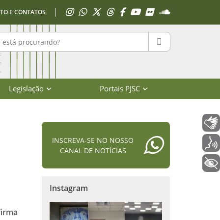
Acessar Instagram
Acessar WhatsApp
Acessar X
Acessar Threads
Acessar Facebook
Acessar YouTube
Acessar Flickr
Acessar SoundClo
TO E CONTATOS
r no portal
PESQUISAR
Legislação
Portais PJSC
Libras
INSCREVA-SE NO NOSSO
Voz
CANAL DE NOTÍCIAS
+ Acessibilidade
Instagram
firma