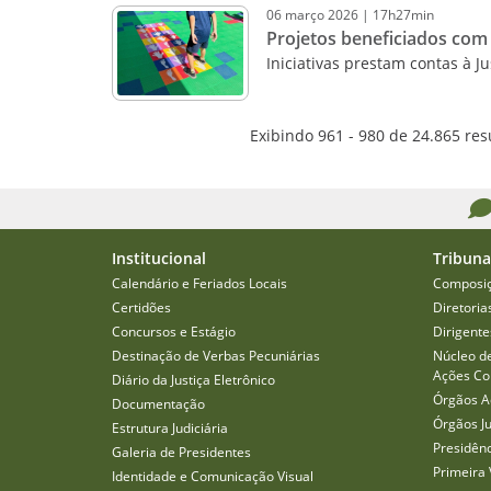
06
março
2026
|
17h27min
Projetos beneficiados com
Iniciativas prestam contas à 
Exibindo 961 - 980 de 24.865 res
Institucional
Tribuna
Calendário e Feriados Locais
Composi
Certidões
Diretoria
Concursos e Estágio
Dirigente
Destinação de Verbas Pecuniárias
Núcleo d
Ações Col
Diário da Justiça Eletrônico
Órgãos A
Documentação
Órgãos J
Estrutura Judiciária
Presidên
Galeria de Presidentes
Primeira 
Identidade e Comunicação Visual