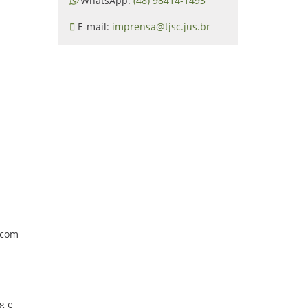
WhatsApp:
(48) 98414-1493
E-mail:
imprensa@tjsc.jus.br
U
 com
g e