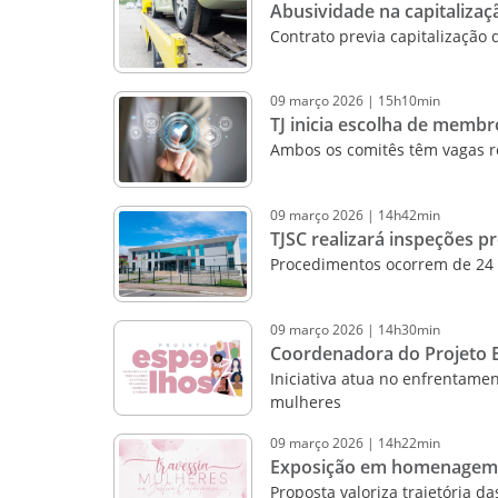
Abusividade na capitalizaç
Contrato previa capitalização d
09
março
2026
|
15h10min
TJ inicia escolha de memb
Ambos os comitês têm vagas r
09
março
2026
|
14h42min
TJSC realizará inspeções 
Procedimentos ocorrem de 24
09
março
2026
|
14h30min
Coordenadora do Projeto E
Iniciativa atua no enfrentamen
mulheres
09
março
2026
|
14h22min
Exposição em homenagem à
Proposta valoriza trajetória 