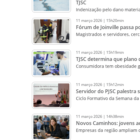
TJSC
Indenização pelo dano materia
11
março
2026
|
15h20min
Fórum de Joinville passa 
Magistrados e servidores, cer
11
março
2026
|
15h19min
TJSC determina que plano d
Consumidora tem obesidade gra
11
março
2026
|
15h12min
Servidor do PJSC palestra 
Ciclo Formativo da Semana da 
11
março
2026
|
14h38min
Novos Caminhos: jovens a
Empresas da região ampliam co