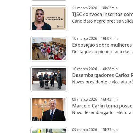
11
março
2026
|
10h03min
TJSC convoca inscritos co
Candidato negro precisa vali
10
março
2026
|
19h07min
Exposição sobre mulheres 
Destaque ao pioneirismo das p
10
março
2026
|
10h28min
Desembargadores Carlos Ro
Novos presidente e vice atuar
09
março
2026
|
16h43min
Marcelo Carlin toma posse
Novo desembargador eleitoral 
09
março
2026
|
15h35min