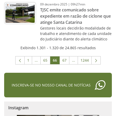
09
dezembro
2025
|
09h27min
TJSC emite comunicado sobre
expediente em razão de ciclone que
atinge Santa Catarina
Gestores locais decidirão modalidade de
trabalho e atendimento de cada unidade
do Judiciário diante do alerta climático
Exibindo 1.301 - 1.320 de 24.865 resultados
1
...
65
66
67
...
1244
Página
Páginas intermediárias Usar ABA para navega
Página
Página
Página
Páginas intermediárias 
Página
INSCREVA-SE NO NOSSO CANAL DE NOTÍCIAS
Instagram