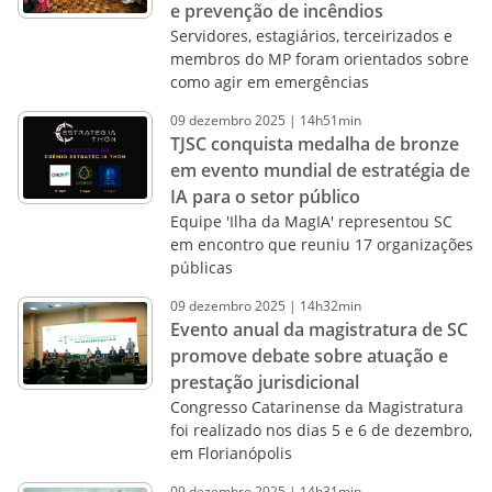
e prevenção de incêndios
Servidores, estagiários, terceirizados e
membros do MP foram orientados sobre
como agir em emergências
09
dezembro
2025
|
14h51min
TJSC conquista medalha de bronze
em evento mundial de estratégia de
IA para o setor público
Equipe 'Ilha da MagIA' representou SC
em encontro que reuniu 17 organizações
públicas
09
dezembro
2025
|
14h32min
Evento anual da magistratura de SC
promove debate sobre atuação e
prestação jurisdicional
Congresso Catarinense da Magistratura
foi realizado nos dias 5 e 6 de dezembro,
em Florianópolis
09
dezembro
2025
|
14h31min