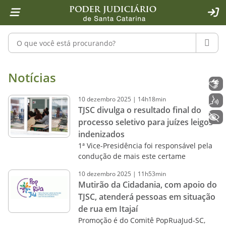
Página inicial
Ir para o conteúdo
Ir para a ferramenta de acessibilidade - Rybená
Ir para o menu principal
Ir para a pesquisa
Ir para o rodapé
Ir para a página inicial
1
2
4
5
6
7
ACE
Pesquisar no portal
PESQU
Notícias - Imprensa - Poder Judiciár
Notícias
Libras
10
dezembro
2025
|
14h18min
Voz
TJSC divulga o resultado final do
+ Acessibilidade
processo seletivo para juízes leigos
indenizados
1ª Vice-Presidência foi responsável pela
condução de mais este certame
10
dezembro
2025
|
11h53min
Mutirão da Cidadania, com apoio do
TJSC, atenderá pessoas em situação
de rua em Itajaí
Promoção é do Comitê PopRuaJud-SC,