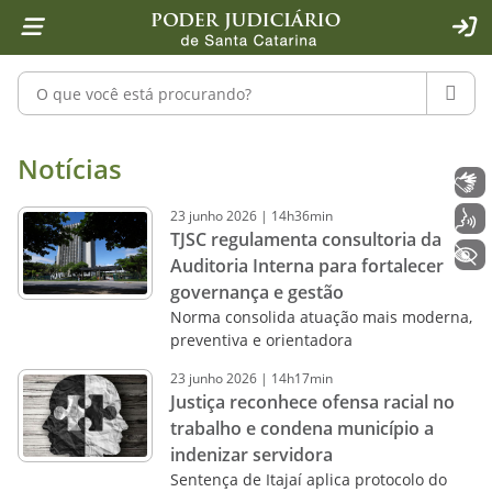
Página inicial
Ir para o conteúdo
Ir para a ferramenta de acessibilidade - Rybená
Ir para o menu principal
Ir para a pesquisa
Ir para o rodapé
Ir para a página inicial
1
2
4
5
6
7
ACE
Pesquisar no portal
PESQU
Notícias - Imprensa - Poder Judiciár
Notícias
Libras
23
junho
2026
|
14h36min
Voz
TJSC regulamenta consultoria da
+ Acessibilidade
Auditoria Interna para fortalecer
governança e gestão
Norma consolida atuação mais moderna,
preventiva e orientadora
23
junho
2026
|
14h17min
Justiça reconhece ofensa racial no
trabalho e condena município a
indenizar servidora
Sentença de Itajaí aplica protocolo do