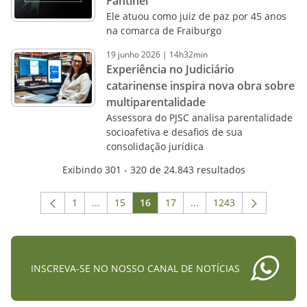
Fantinel
Ele atuou como juiz de paz por 45 anos
na comarca de Fraiburgo
19
junho
2026
|
14h32min
Experiência no Judiciário
catarinense inspira nova obra sobre
multiparentalidade
Assessora do PJSC analisa parentalidade
socioafetiva e desafios de sua
consolidação jurídica
Exibindo 301 - 320 de 24.843 resultados
1
...
15
16
17
...
1243
Página
Páginas intermediárias Usar ABA para navega
Página
Página
Página
Páginas intermediárias 
Página
INSCREVA-SE NO NOSSO CANAL DE NOTÍCIAS