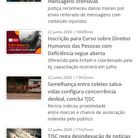
mensagens ofensivas
Justiça reconheceu danos morais por
envio reiterado de mensagens com
conteúdo injurioso
22
junho
2026
|
16h09min
Inscrição para Curso sobre Direitos
Humanos das Pessoas com
Deficiência segue aberta
Oferecido pela Enfam e coordenado pela
AJ, capacitação ocorrerá em julho
22
junho
2026
|
13h52min
Semelhança entre coletes salva-
vidas configura concorrência
desleal, conclui TJSC
Perícia indicou proximidade
entre marcas e chance de associação
indevida pelo público
22
junho
2026
|
11h25min
TJSC nega desindexação de notícias